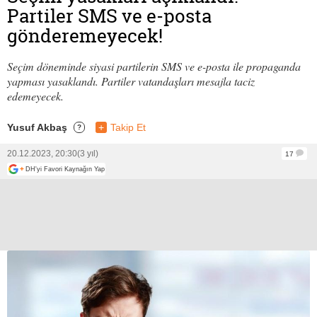
Partiler SMS ve e-posta
gönderemeyecek!
Seçim döneminde siyasi partilerin SMS ve e-posta ile propaganda
yapması yasaklandı. Partiler vatandaşları mesajla taciz
edemeyecek.
Yusuf Akbaş
+
Takip Et
?
20.12.2023, 20:30
(3 yıl)
17
+
DH'yi Favori Kaynağın Yap