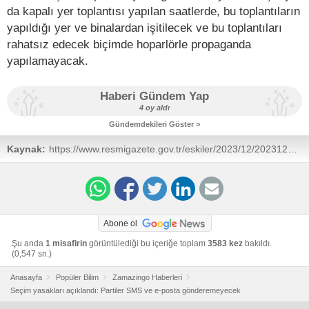
da kapalı yer toplantısı yapılan saatlerde, bu toplantıların
yapıldığı yer ve binalardan işitilecek ve bu toplantıları
rahatsız edecek biçimde hoparlörle propaganda
yapılamayacak.
Haberi Gündem Yap
4 oy aldı
Gündemdekileri Göster >
Kaynak:
https://www.resmigazete.gov.tr/eskiler/2023/12/20231220-
10.pdf
Abone ol
Şu anda
1 misafirin
görüntülediği bu içeriğe toplam
3583 kez
bakıldı.
(0,547 sn.)
Anasayfa
Popüler Bilim
Zamazingo Haberleri
Seçim yasakları açıklandı: Partiler SMS ve e-posta gönderemeyecek