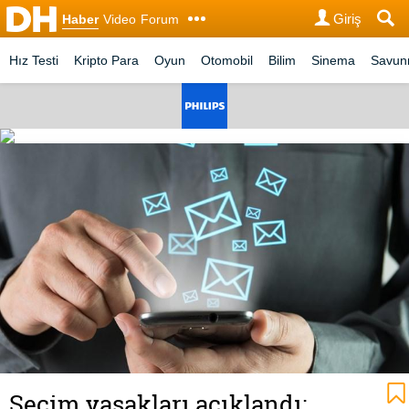
Giriş
Haber
Video
Forum
Hız Testi
Kripto Para
Oyun
Otomobil
Bilim
Sinema
Savu
Seçim yasakları açıklandı: