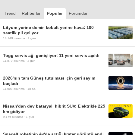
Trend
Rehberler
Popüler
Forumdan
Lityum yerine demir, kobalt yerine hava: 100
saatlik pil geliyor
14.149
okunma ·
1 gün
Togg servis ağı genişliyor: 11 yeni servis açıldı
11.870
okunma ·
2 gün
2026'nın tam Güneş tutulması için geri sayım
başladı
11.509
okunma ·
18 sa.
Nissan'dan dev bataryalı hibrit SUV: Elektrikle 225
km gidiyor
9.176
okunma ·
1 gün
SpaceX roketinin Ay'da açtığı krater görüntülendi