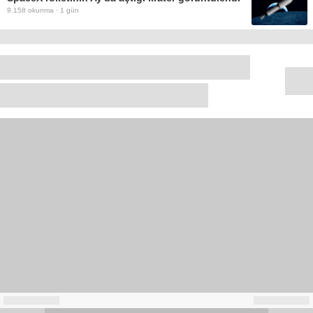
9.158
okunma ·
1 gün