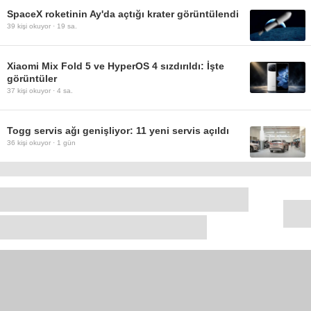
SpaceX roketinin Ay'da açtığı krater görüntülendi
39
kişi okuyor ·
19 sa.
Xiaomi Mix Fold 5 ve HyperOS 4 sızdırıldı: İşte
görüntüler
37
kişi okuyor ·
4 sa.
Togg servis ağı genişliyor: 11 yeni servis açıldı
36
kişi okuyor ·
1 gün