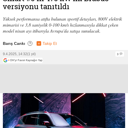
versiyonu tanıtıldı
Yüksek performansa atıfta bulunan sportif detayları, 800V elektrik
mimarisi ve 3,8 saniyelik 0-100 km/s hızlanmasıyla dikkat çeken
model nisan ayı itibarıyla Avrupa'da satışa sunulacak.
Barış Cankı
+
Takip Et
?
9.4.2025, 14:32
(1 yıl)
3
+
DH'yi Favori Kaynağın Yap