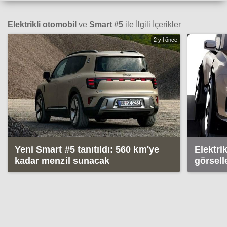
Elektrikli otomobil
ve
Smart #5
ile İlgili İçerikler
2 yıl önce
Yeni Smart #5 tanıtıldı: 560 km'ye
Elektri
kadar menzil sunacak
görsell