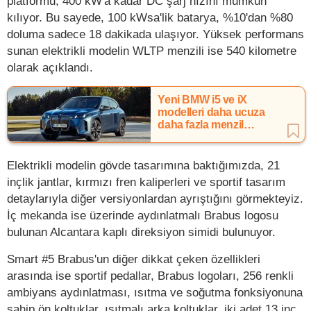
platformu, 400 kW'a kadar DC şarj hızını mümkün
kılıyor. Bu sayede, 100 kWsa'lik batarya, %10'dan %80
doluma sadece 18 dakikada ulaşıyor. Yüksek performans
sunan elektrikli modelin WLTP menzili ise 540 kilometre
olarak açıklandı.
Yeni BMW i5 ve iX
modelleri daha ucuza
daha fazla menzil
sunuyor
Elektrikli modelin gövde tasarımına baktığımızda, 21
inçlik jantlar, kırmızı fren kaliperleri ve sportif tasarım
detaylarıyla diğer versiyonlardan ayrıştığını görmekteyiz.
İç mekanda ise üzerinde aydınlatmalı Brabus logosu
bulunan Alcantara kaplı direksiyon simidi bulunuyor.
Smart #5 Brabus'un diğer dikkat çeken özellikleri
arasında ise sportif pedallar, Brabus logoları, 256 renkli
ambiyans aydınlatması, ısıtma ve soğutma fonksiyonuna
sahip ön koltuklar, ısıtmalı arka koltuklar, iki adet 13 inç