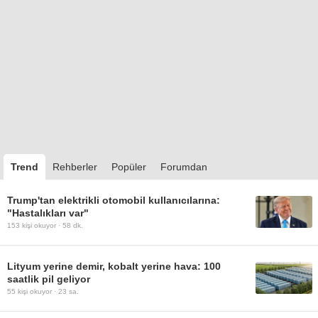
Trend
Rehberler
Popüler
Forumdan
Trump'tan elektrikli otomobil kullanıcılarına:
"Hastalıkları var"
153
kişi okuyor ·
58 dk.
Lityum yerine demir, kobalt yerine hava: 100
saatlik pil geliyor
55
kişi okuyor ·
23 sa.