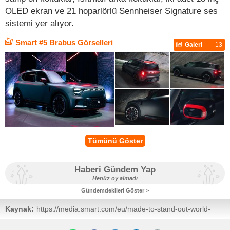
OLED ekran ve 21 hoparlörlü Sennheiser Signature ses
sistemi yer alıyor.
Smart #5 Brabus Görselleri
Galeri
13
Tümünü Göster
Haberi Gündem Yap
Henüz oy almadı
Gündemdekileri Göster >
Kaynak:
https://media.smart.com/eu/made-to-stand-out-world-
premiere-of-the-smart-5-brabus/