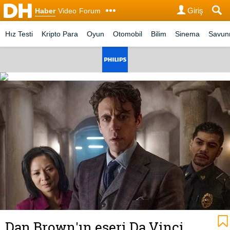
Giriş
Haber
Video
Forum
Hız Testi
Kripto Para
Oyun
Otomobil
Bilim
Sinema
Savu
Dan Brown'ın eseri Da Vinci