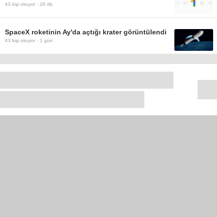
43
kişi okuyor ·
26 dk.
SpaceX roketinin Ay'da açtığı krater görüntülendi
43
kişi okuyor ·
1 gün