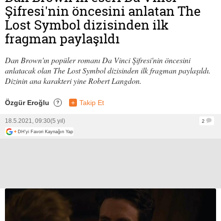
Şifresi'nin öncesini anlatan The
Lost Symbol dizisinden ilk
fragman paylaşıldı
Dan Brown'ın popüler romanı Da Vinci Şifresi'nin öncesini
anlatacak olan The Lost Symbol dizisinden ilk fragman paylaşıldı.
Dizinin ana karakteri yine Robert Langdon.
Özgür Eroğlu
+
Takip Et
?
18.5.2021, 09:30
(5 yıl)
2
+
DH'yi Favori Kaynağın Yap