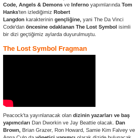
Code, Angels & Demons
ve
Inferno
yapımlarında
Tom
Hanks
'ten izlediğimiz
Robert
Langdon
karakterinin
gençliğine,
yani The Da Vinci
Code'dan
öncesine odaklanan The Lost Symbol
isimli
bir dizi geçtiğimiz aylarda duyurulmuştu.
The Lost Symbol Fragman
Peacock'ta yayınlanacak olan
dizinin yazarları ve baş
yapımcıları
Dan Dworkin ve Jay Beattie olacak.
Dan
Brown,
Brian Grazer, Ron Howard, Samie Kim Falvey ve
Anna Culp da
yönetici yapımcı
olarak dizide bulunacak.