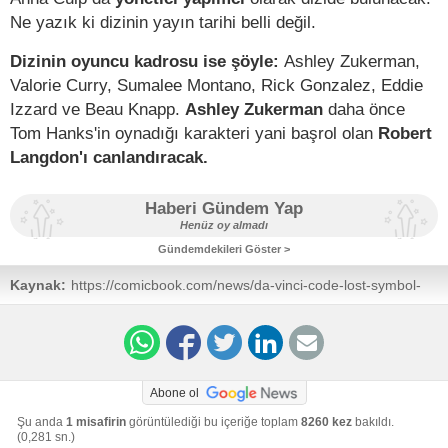
Ne yazık ki dizinin yayın tarihi belli değil.
Dizinin oyuncu kadrosu ise şöyle:
Ashley Zukerman,
Valorie Curry, Sumalee Montano, Rick Gonzalez, Eddie
Izzard ve Beau Knapp.
Ashley Zukerman
daha önce
Tom Hanks'in oynadığı karakteri yani başrol olan
Robert
Langdon'ı canlandıracak.
Haberi Gündem Yap
Henüz oy almadı
Gündemdekileri Göster >
Kaynak:
https://comicbook.com/news/da-vinci-code-lost-symbol-
prequel-trailer-peacock/
Abone ol
Şu anda
1 misafirin
görüntülediği bu içeriğe toplam
8260 kez
bakıldı.
(0,281 sn.)