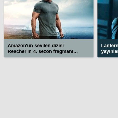
Amazon'un sevilen dizisi
Lantern
Reacher'ın 4. sezon fragmanı
yayınl
yayınlandı
Lantern