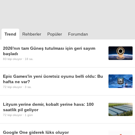
Trend
Rehberler
Popüler
Forumdan
2026'nın tam Güneş tutulması için geri sayım
başladı
83
kişi okuyor ·
18 sa.
Epic Games'in yeni ücretsiz oyunu belli oldu: Bu
hafta ne var?
72
kişi okuyor ·
3 sa.
Lityum yerine demir, kobalt yerine hava: 100
saatlik pil geliyor
72
kişi okuyor ·
1 gün
Google One giderek lüks oluyor