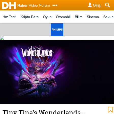
Giriş
Haber
Video
Forum
Hız Testi
Kripto Para
Oyun
Otomobil
Bilim
Sinema
Savu
Tiny Tina's Wonderlands -