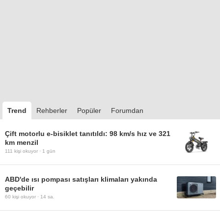
Trend
Rehberler
Popüler
Forumdan
Çift motorlu e-bisiklet tanıtıldı: 98 km/s hız ve 321
km menzil
111
kişi okuyor ·
1 gün
ABD'de ısı pompası satışları klimaları yakında
geçebilir
60
kişi okuyor ·
14 sa.