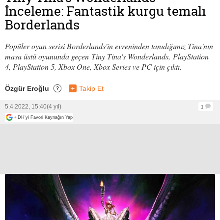
İnceleme: Fantastik kurgu temalı
Borderlands
Popüler oyun serisi Borderlands'in evreninden tanıdığımız Tina'nın
masa üstü oyununda geçen Tiny Tina's Wonderlands, PlayStation
4, PlayStation 5, Xbox One, Xbox Series ve PC için çıktı.
Özgür Eroğlu
+
Takip Et
?
5.4.2022, 15:40
(4 yıl)
1
+
DH'yi Favori Kaynağın Yap