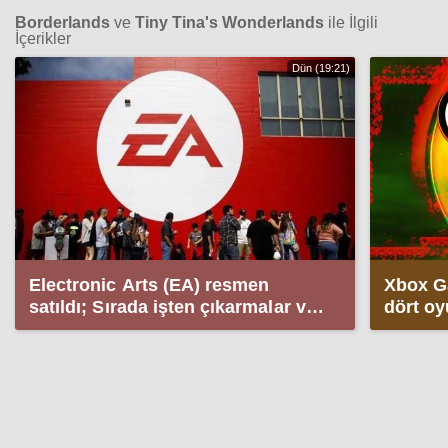
Borderlands
ve
Tiny Tina's Wonderlands
ile İlgili
İçerikler
Dün (19:21)
Electronic Arts (EA) resmen
Xbox G
satıldı; Sırada işten çıkarmalar ve
dört o
kapatılacak stüdyolar var