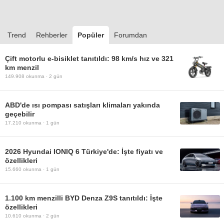
Trend
Rehberler
Popüler
Forumdan
Çift motorlu e-bisiklet tanıtıldı: 98 km/s hız ve 321
km menzil
149.908
okunma ·
2 gün
ABD'de ısı pompası satışları klimaları yakında
geçebilir
17.210
okunma ·
1 gün
2026 Hyundai IONIQ 6 Türkiye'de: İşte fiyatı ve
özellikleri
15.660
okunma ·
1 gün
1.100 km menzilli BYD Denza Z9S tanıtıldı: İşte
özellikleri
10.610
okunma ·
2 gün