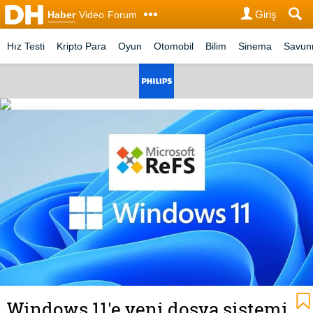
Giriş
Haber
Video
Forum
Hız Testi
Kripto Para
Oyun
Otomobil
Bilim
Sinema
Savu
Windows 11'e yeni dosya sistemi