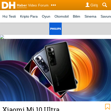
Giriş
Haber
Video
Forum
Hız Testi
Kripto Para
Oyun
Otomobil
Bilim
Sinema
Savu
Xiaomi Mi 10 Ultra