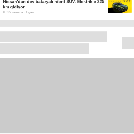
Nissan'dan dev bataryalı hibrit SUV: Elektrikle 225
km gidiyor
9.525
okunma ·
1 gün