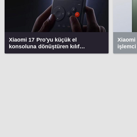
Xiaomi 17 Pro'yu küçük el
Xiaomi 
konsoluna dönüştüren kılıf
işlemci
tanıtıldı