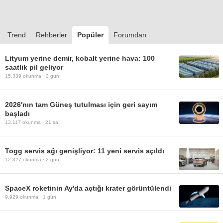
Trend
Rehberler
Popüler
Forumdan
Lityum yerine demir, kobalt yerine hava: 100
saatlik pil geliyor
15.339
okunma ·
2 gün
2026'nın tam Güneş tutulması için geri sayım
başladı
13.117
okunma ·
21 sa.
Togg servis ağı genişliyor: 11 yeni servis açıldı
12.327
okunma ·
2 gün
SpaceX roketinin Ay'da açtığı krater görüntülendi
9.929
okunma ·
1 gün