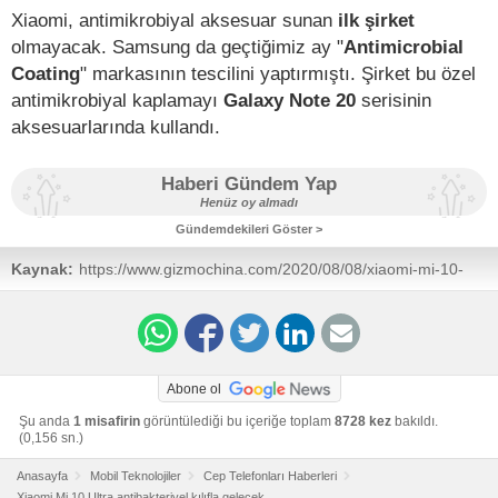
Xiaomi, antimikrobiyal aksesuar sunan
ilk şirket
olmayacak. Samsung da geçtiğimiz ay "
Antimicrobial
Coating
" markasının tescilini yaptırmıştı. Şirket bu özel
antimikrobiyal kaplamayı
Galaxy Note 20
serisinin
aksesuarlarında kullandı.
Haberi Gündem Yap
Henüz oy almadı
Gündemdekileri Göster >
Kaynak:
https://www.gizmochina.com/2020/08/08/xiaomi-mi-10-
ultral-ship-antimicrobial-case-and-screen-protector
Abone ol
Şu anda
1 misafirin
görüntülediği bu içeriğe toplam
8728 kez
bakıldı.
(0,156 sn.)
Anasayfa
Mobil Teknolojiler
Cep Telefonları Haberleri
Xiaomi Mi 10 Ultra antibakteriyel kılıfla gelecek