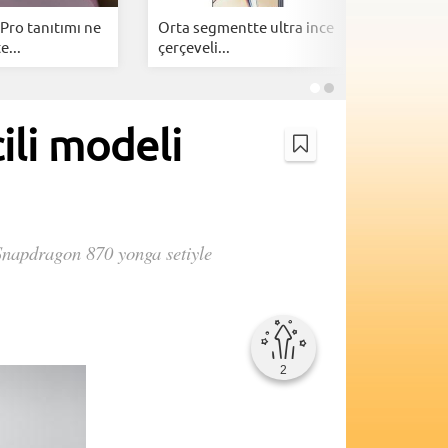
Pro tanıtımı ne
Orta segmentte ultra ince
Google A
e...
çerçeveli...
telefonl
ili modeli
n Snapdragon 870 yonga setiyle
2