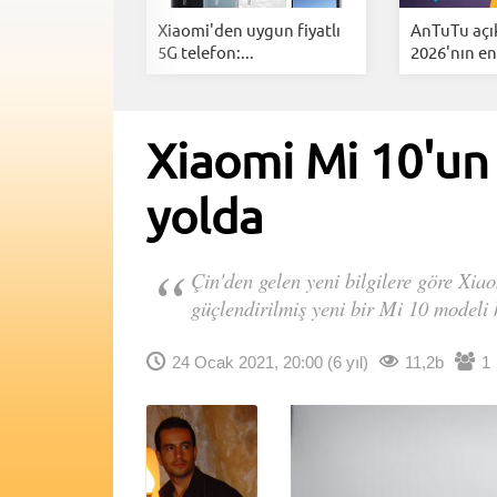
t Phone'un
Xiaomi'den uygun fiyatlı
AnTuTu açı
ellikler...
5G telefon:...
2026'nın en.
Xiaomi Mi 10'un
yolda
Çin'den gelen yeni bilgilere göre Xiao
güçlendirilmiş yeni bir Mi 10 modeli h
24 Ocak 2021, 20:00
(6 yıl)
11,2b
1