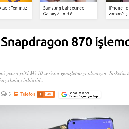
kladı: Temmuz
Samsung bahsetmedi:
iPhone 18 
..
Galaxy Z Fold 8...
zaman? İşt
 Snapdragon 870 işlemc
mi geçen yılki Mi 10 serisini genişletmeyi planlıyor. Şirketi
azırladığı bildirildi.
DonanımHaber’i
5
Telefon
3483
+
Favori Kaynağın Yap