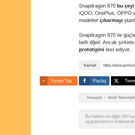
Snapdragon 870
bu çeyr
iQOO, OnePlus, OPPO 
modeller
çıkarmayı
planl
Snapdragon 870 ile güçle
belli dğeil. Ancak şirket
prototipini
test ediyor.
https://www.gizmoc
Yorum Yaz
Paylaş
Twee
Anasayfa
Mobil Teknolojil
Bu haberi ve diğer DH içer
uygulamamızı kullanarak 