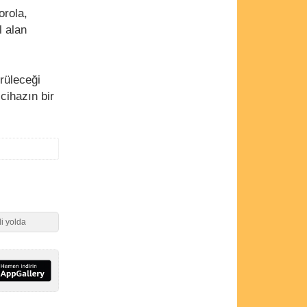
orola,
l alan
rüleceği
cihazın bir
i yolda