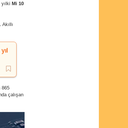
 yılki
Mi 10
 Akıllı
yıl
n 865
nda çalışan