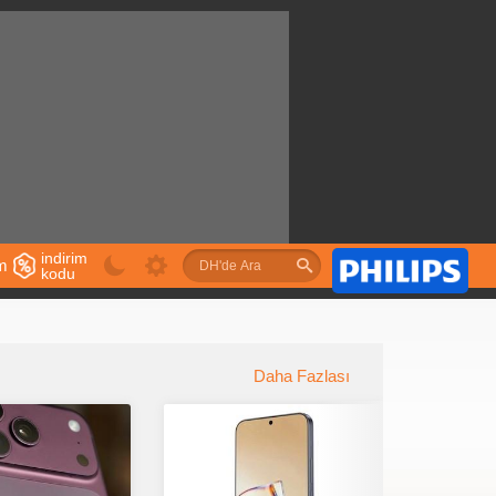
indirim
im
kodu
u
Daha Fazlası