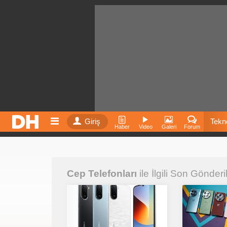
Giriş
Tekno
Haber
Video
Galeri
Forum
Film
Cep Telefonları
ile İlgili Son Gönderi
Fiyatla
İnst