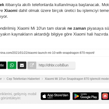
ek
itibarıyla akıllı telefonlarda kullanılmaya başlanacak. Mot
ve
Xiaomi
dahil olmak üzere birçok üretici bu işlemciyi teme
ıyor.
ndirilmiş Xiaomi Mi 10'un tam olarak
ne zaman
piyasaya sü
e yakın kaynakların aktardığı bilgiye göre Xiaomi hali hazırda 
hina.com/2021/01/22/xiaomi-launch-mi-10-with-snapdragon-870-report/
tle
er
Cep Telefonları Haberleri
Xiaomi Mi 10'un Snapdragon 870 işlemcili model
iklerini, gelişmiş mobil
görüntüleyin: