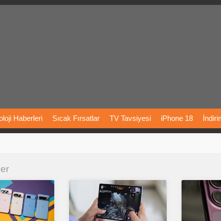
loji
Haberleri
Sıcak
Fırsatlar
TV
Tavsiyesi
iPhone
18
İndir
Önerileri
Türkiye
Araba
Fiyatları
Yapay
Zeka
Şarj
İstasyon
ler
rı
Vizyondaki
Filmler
Bitcoin
Dizi
Önerileri
Telefon
Önerileri
agram
Dondurma
İnstagram
Çöktü
Mü