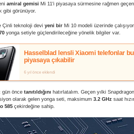
eni
amiral gemisi
Mi 11'i piyasaya sürmesine rağmen geçen
 gibi görünüyor.
Çinli teknoloji devi
yeni bir
Mi 10 modeli üzerinde çalışıyor.
70
yonga setiyle güçlendirileceğine yönelik bilgiler var.
Hasselblad lensli Xiaomi telefonlar bu 
piyasaya çıkabilir
6 yıl önce eklendi
ç gün önce
tanıtıldığını
hatırlatalım. Geçen yılki Snapdrago
siyon olarak gelen yonga seti, maksimum
3.2 GHz
saat hızı
o 585
çekirdeğine sahip.