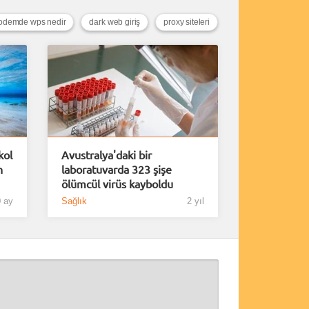
demde wps nedir
dark web giriş
proxy siteleri
kol
Avustralya'daki bir
n
laboratuvarda 323 şişe
ölümcül virüs kayboldu
 ay
Sağlık
2 yıl