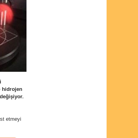
i
e
hidrojen
 değişiyor.
est etmeyi