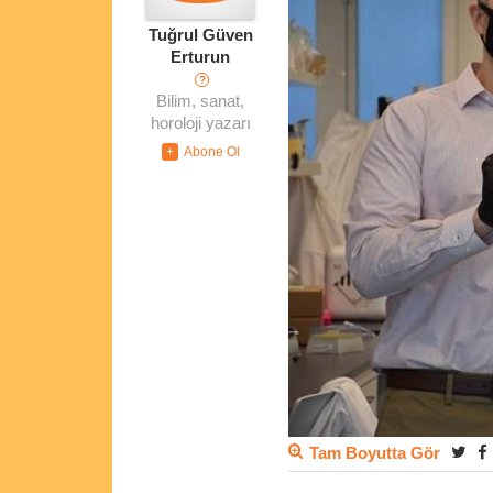
Tuğrul Güven
Erturun
?
Bilim, sanat,
horoloji yazarı
Tam Boyutta Gör