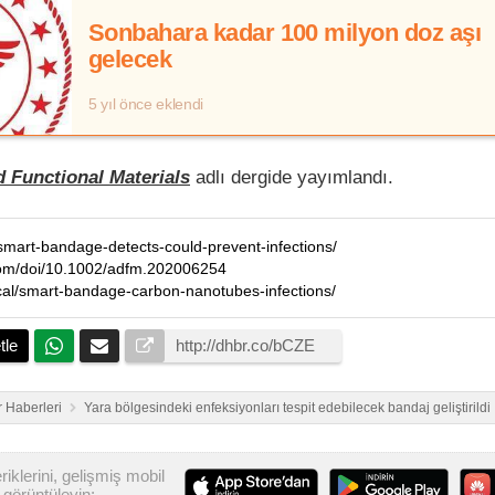
Sonbahara kadar 100 milyon doz aşı
gelecek
5 yıl önce eklendi
 Functional Materials
adlı dergide yayımlandı.
/smart-bandage-detects-could-prevent-infections/
y.com/doi/10.1002/adfm.202006254
cal/smart-bandage-carbon-nanotubes-infections/
tle
 Haberleri
Yara bölgesindeki enfeksiyonları tespit edebilecek bandaj geliştirildi
iklerini, gelişmiş mobil