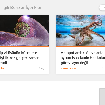
 İlgili Benzer İçerikler
mo
ip virüsünün hücrelere
Ahtapotlardaki ön ve arka 
rişi ilk kez gerçek zamanlı
ayrımı ispatlandı: Her kolu
lendi
görevi aynı değil
lık
7 ay
Zamazingo
10