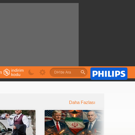
indirim
im
kodu
u
Daha Fazlası