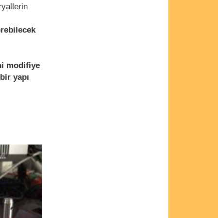
yallerin
erebilecek
ni modifiye
bir yapı