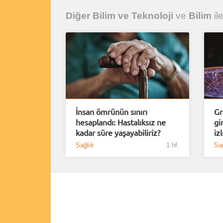
Diğer Bilim ve Teknoloji
ve
Bilim
ile
İnsan ömrünün sınırı
Gr
hesaplandı: Hastalıksız ne
gi
kadar süre yaşayabiliriz?
iz
Sağlık
1 hf.
Sağ