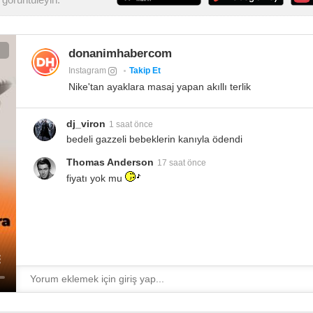
görüntüleyin:
donanimhabercom
Instagram
Takip Et
Nike'tan ayaklara masaj yapan akıllı terlik
dj_viron
1 saat önce
bedeli gazzeli bebeklerin kanıyla ödendi
Thomas Anderson
17 saat önce
fiyatı yok mu