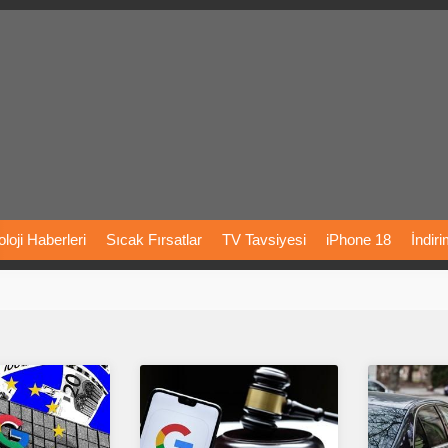
loji
Haberleri
Sıcak
Fırsatlar
TV
Tavsiyesi
iPhone
18
İndir
Önerileri
Türkiye
Araba
Fiyatları
Yapay
Zeka
Şarj
İstasyon
rı
Vizyondaki
Filmler
Bitcoin
Dizi
Önerileri
Telefon
Önerileri
agram
Dondurma
İnstagram
Çöktü
Mü