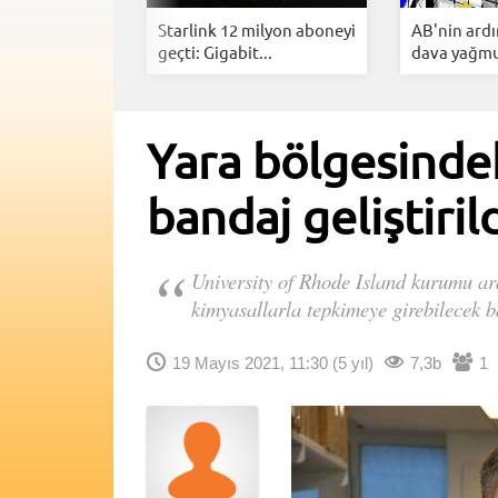
ng YouTube
Starlink 12 milyon aboneyi
AB'nin ard
Arkasınd...
geçti: Gigabit...
dava yağmur
Yara bölgesindek
bandaj geliştiril
University of Rhode Island kurumu araş
kimyasallarla tepkimeye girebilecek b
19 Mayıs 2021, 11:30
(5 yıl)
7,3b
1