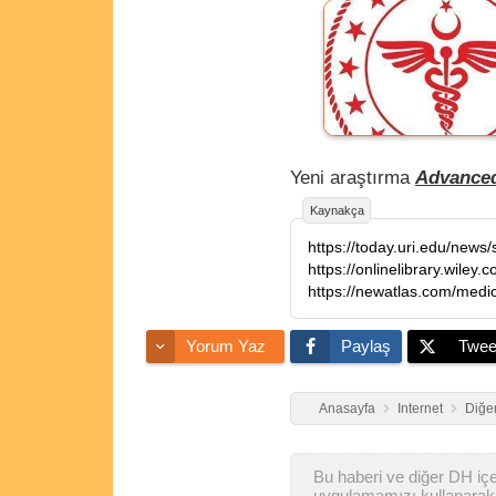
Yeni araştırma
Advanced
Kaynakça
https://today.uri.edu/news
https://onlinelibrary.wile
https://newatlas.com/medi
Yorum Yaz
Paylaş
Twee
Anasayfa
Internet
Diğer
Bu haberi ve diğer DH içer