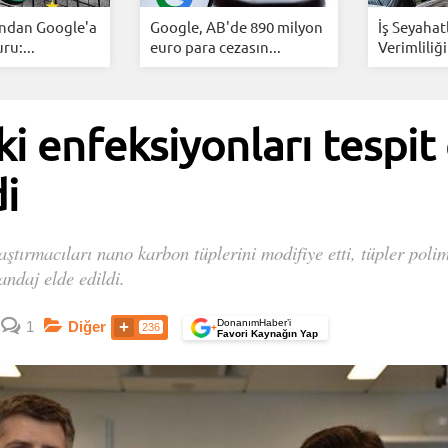
ından Google'a
Google, AB'de 890 milyon
İş Seyahat
u:...
euro para cezasın...
Verimliliği
i enfeksiyonları tespit
di
tırmacıları nano karbon tüplerini modifiye etti, tüpler polimer
andaj elde edildi.
DonanımHaber’i
1
Diğer
236
+
Favori Kaynağın Yap