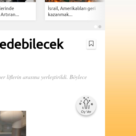
lerinde
İsrail, Amerikalıları geri
Cloudfla
 Artıran...
kazanmak...
botlarına 
 edebilecek
 liflerin arasına yerleştirildi. Böylece
Oy Ver