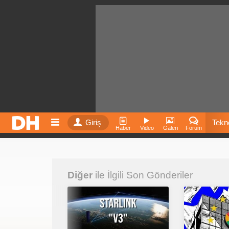
Giriş
Tekno
Haber
Video
Galeri
Forum
Film
Diğer
ile İlgili Son Gönderiler
Fiyatla
İnst