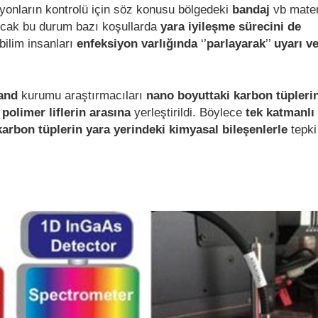
iyonların kontrolü için söz konusu bölgedeki
bandaj
vb mater
ancak bu durum bazı koşullarda
yara iyileşme sürecini de
bilim insanları
enfeksiyon varlığında
‘’
parlayarak
’’
uyarı v
land
kurumu araştırmacıları
nano boyuttaki karbon tüpleri
r
polimer liflerin arasına
yerleştirildi. Böylece
tek katmanlı 
 karbon tüplerin yara yerindeki kimyasal bileşenlerle
tepki