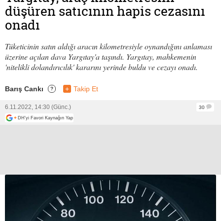
düşüren satıcının hapis cezasını
onadı
Tüketicinin satın aldığı aracın kilometresiyle oynandığını anlaması
üzerine açılan dava Yargıtay'a taşındı. Yargıtay, mahkemenin
'nitelikli dolandırıcılık' kararını yerinde buldu ve cezayı onadı.
Barış Cankı
+
Takip Et
?
6.11.2022, 14:30 (Günc.)
30
+
DH'yi Favori Kaynağın Yap