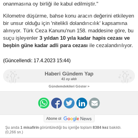
onanmasına oy birliği ile kabul edilmiştir."
Kilometre düşürme, bahse konu aracın değerini etkileyen
bir unsur olduğu için 'nitelikli dolandırıcılık' kapsamına
alınıyor. Türk Ceza Kanunu'nun 158. maddesine göre, bu
suçu işleyenler
3 yıldan 10 yıla kadar hapis cezası ve
beşbin güne kadar adli para cezası
ile cezalandırılıyor.
(Güncellendi:
17.4.2023 15:44
)
Haberi Gündem Yap
41 oy aldı
Gündemdekileri Göster >
Abone ol
Şu anda
1 misafirin
görüntülediği bu içeriğe toplam
8384 kez
bakıldı.
(0,266 sn.)