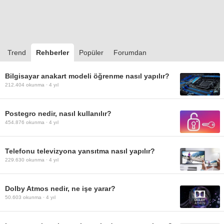
Trend
Rehberler
Popüler
Forumdan
Bilgisayar anakart modeli öğrenme nasıl yapılır?
212.404
okunma ·
4 yıl
Postegro nedir, nasıl kullanılır?
454.876
okunma ·
4 yıl
Telefonu televizyona yansıtma nasıl yapılır?
229.630
okunma ·
4 yıl
Dolby Atmos nedir, ne işe yarar?
50.603
okunma ·
4 yıl