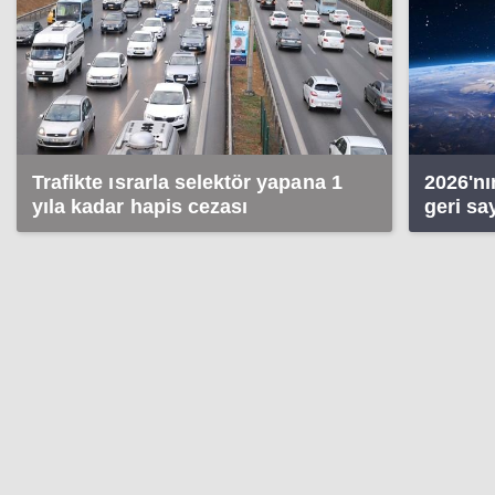
Trafikte ısrarla selektör yapana 1
2026'nı
yıla kadar hapis cezası
geri sa
izleneb