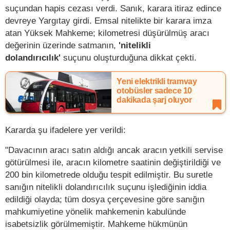
suçundan hapis cezası verdi. Sanık, karara itiraz edince
devreye Yargıtay girdi. Emsal nitelikte bir karara imza
atan Yüksek Mahkeme; kilometresi düşürülmüş aracı
değerinin üzerinde satmanın,
'nitelikli
dolandırıcılık'
suçunu oluşturduğuna dikkat çekti.
Yeni elektrikli tramvay
otobüsler sadece 10
dakikada şarj oluyor
Kararda şu ifadelere yer verildi:
"Davacının aracı satın aldığı ancak aracın yetkili servise
götürülmesi ile, aracın kilometre saatinin değiştirildiği ve
200 bin kilometrede olduğu tespit edilmiştir. Bu suretle
sanığın nitelikli dolandırıcılık suçunu işlediğinin iddia
edildiği olayda; tüm dosya çerçevesine göre sanığın
mahkumiyetine yönelik mahkemenin kabulünde
isabetsizlik görülmemiştir. Mahkeme hükmünün