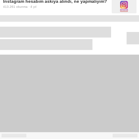
Instagram hesabım askıya alındı, ne yapmalıyım?
413.261
okunma ·
4 yıl