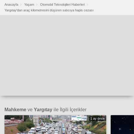
Anasayfa
Yaşam
Otomobil Teknolojileri Haberleri
Yargıtay'dan araç kilometresini düşüren satıcıya hapis cezası
Mahkeme
ve
Yargıtay
ile İlgili İçerikler
1 ay önce