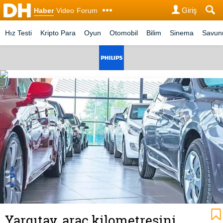
Giriş
Haber
Video
Forum
Hız Testi
Kripto Para
Oyun
Otomobil
Bilim
Sinema
Savu
Yargıtay, araç kilometresini