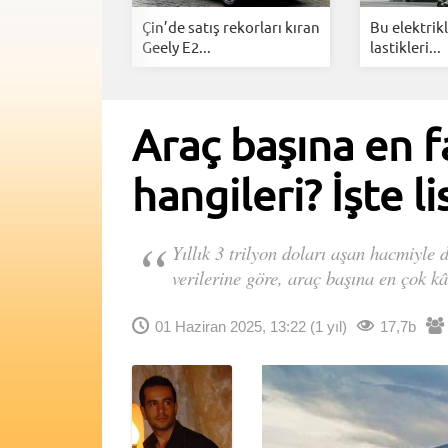
celleme krizi:
Çin’de satış rekorları kıran
Bu elektrikl
..
Geely E2...
lastikleri...
Araç başına en f
hangileri? İşte li
Yıllık 3 trilyon doları aşan hacmiyle
verilerine göre, araç başına en çok k
01 Haziran 2025, 13:22
(1 yıl)
17,7b