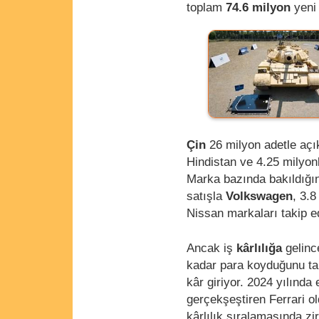
toplam
74.6 milyon
yeni 
Çin
26 milyon adetle açı
Hindistan ve 4.25 milyon
Marka bazında bakıldığı
satışla
Volkswagen
, 3.
Nissan markaları takip e
Ancak iş
kârlılığa
gelinc
kadar para koyduğunu tam
kâr giriyor. 2024 yılınd
gerçekşeştiren Ferrari ol
kârlılık sıralamasında zi