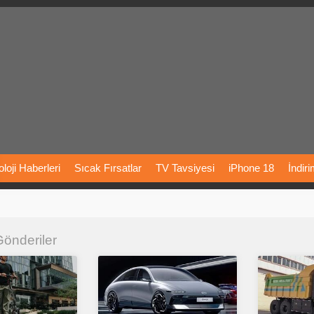
loji
Haberleri
Sıcak
Fırsatlar
TV
Tavsiyesi
iPhone
18
İndir
Önerileri
Türkiye
Araba
Fiyatları
Yapay
Zeka
Şarj
İstasyon
 Gönderiler
rı
Vizyondaki
Filmler
Bitcoin
Dizi
Önerileri
Telefon
Önerileri
agram
Dondurma
İnstagram
Çöktü
Mü