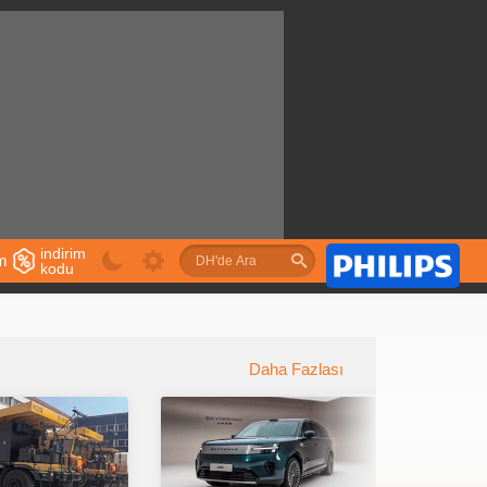
indirim
im
kodu
u
Daha Fazlası