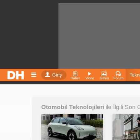
Giriş
Tekno
Haber
Video
Galeri
Forum
Film
Otomobil Teknolojileri
ile İlgili Son
Fiyatla
İnst