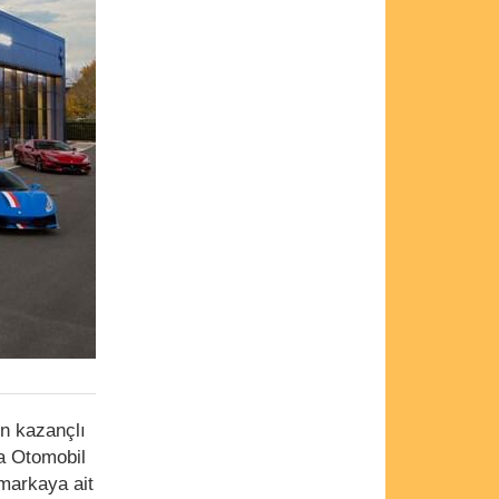
n kazançlı
pa Otomobil
 markaya ait