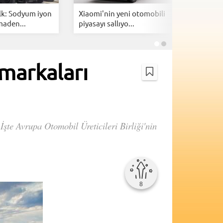
lk: Sodyum iyon
Xiaomi'nin yeni otomobili
Togg içi
maden...
piyasayı sallıyo...
özel 1 mi
 markaları
İşte Avrupa Otomobil Üreticileri Birliği'nin
8