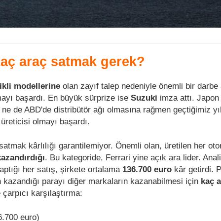
 kaç araç satmak gerek?
ikli modellerine
olan zayıf talep nedeniyle önemli bir darbe
kmayı başardı. En büyük sürprize ise
Suzuki
imza attı. Japo
in ne de ABD'de distribütör ağı olmasına rağmen geçtiğimiz y
üreticisi olmayı başardı.
atmak kârlılığı garantilemiyor. Önemli olan, üretilen her oto
kazandırdığı
. Bu kategoride, Ferrari yine açık ara lider. Anal
yaptığı her satış, şirkete ortalama
136.700 euro
kâr getirdi. 
an kazandığı parayı diğer markaların kazanabilmesi için
kaç 
 çarpıcı karşılaştırma:
6.700 euro)