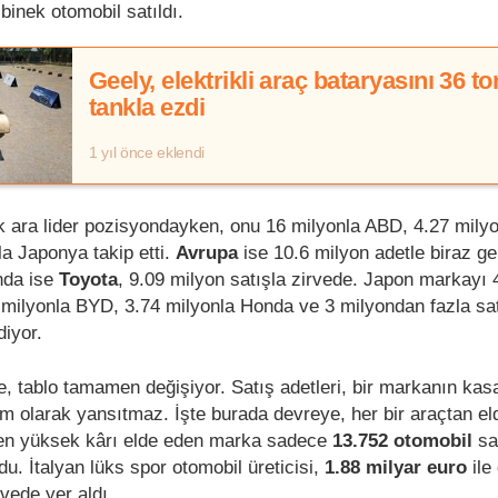
binek otomobil satıldı.
Geely, elektrikli araç bataryasını 36 to
tankla ezdi
1 yıl önce eklendi
k ara lider pozisyondayken, onu 16 milyonla ABD, 4.27 milyo
la Japonya takip etti.
Avrupa
ise 10.6 milyon adetle biraz ger
nda ise
Toyota
, 9.09 milyon satışla zirvede. Japon markayı 
8 milyonla BYD, 3.74 milyonla Honda ve 3 milyondan fazla sat
diyor.
e, tablo tamamen değişiyor. Satış adetleri, bir markanın kas
 olarak yansıtmaz. İşte burada devreye, her bir araçtan el
a en yüksek kârı elde eden marka sadece
13.752 otomobil
sa
du. İtalyan lüks spor otomobil üreticisi,
1.88 milyar euro
ile
rvede yer aldı.