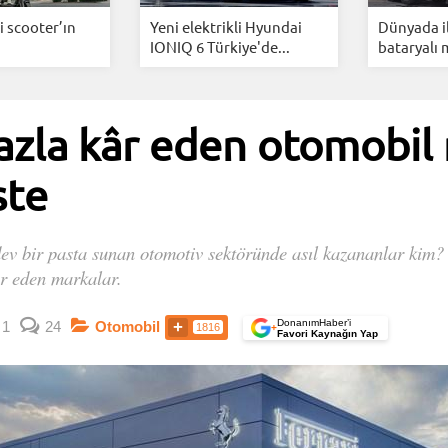
i scooter’ın
Yeni elektrikli Hyundai
Dünyada i
IONIQ 6 Türkiye'de...
bataryalı 
azla kâr eden otomobil
ste
 dev bir pasta sunan otomotiv sektöründe asıl kazananlar kim? 
âr eden markalar.
DonanımHaber’i
1
24
Otomobil
1816
+
Favori Kaynağın Yap