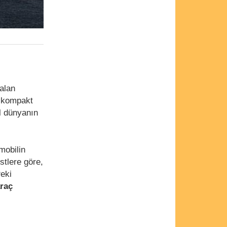
 alan
n kompakt
ıl dünyanın
mobilin
istlere göre,
Peki
araç