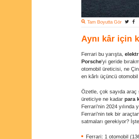
Tam Boyutta Gör
Aynı kâr için
Ferrari bu yarışta,
elektr
Porsche
'yi geride bıra
otomobil üreticisi, ne Ç
en kârlı üçüncü otomobil 
Özetle, çok sayıda araç s
üreticiye ne kadar
para 
Ferrari'nin 2024 yılında 
Ferrari'nin tek bir araçt
satmaları gerekiyor? İşte
Ferrari: 1 otomobil (13