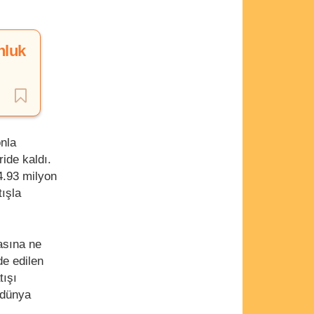
nluk
nla
ide kaldı.
4.93 milyon
ışla
asına ne
de edilen
tışı
 dünya