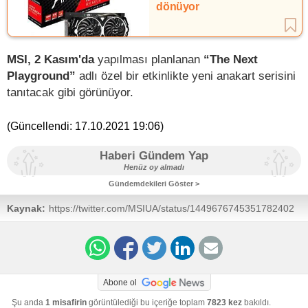
dönüyor
MSI, 2 Kasım'da
yapılması planlanan
“The Next
Playground”
adlı özel bir etkinlikte yeni anakart serisini
tanıtacak gibi görünüyor.
(Güncellendi:
17.10.2021 19:06
)
Haberi Gündem Yap
Henüz oy almadı
Gündemdekileri Göster >
Kaynak:
https://twitter.com/MSIUA/status/1449676745351782402
Abone ol
Şu anda
1 misafirin
görüntülediği bu içeriğe toplam
7823 kez
bakıldı.