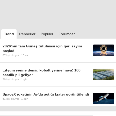
Trend
Rehberler
Popüler
Forumdan
2026'nın tam Güneş tutulması için geri sayım
başladı
87
kişi okuyor ·
16 sa.
Lityum yerine demir, kobalt yerine hava: 100
saatlik pil geliyor
70
kişi okuyor ·
1 gün
SpaceX roketinin Ay'da açtığı krater görüntülendi
51
kişi okuyor ·
1 gün