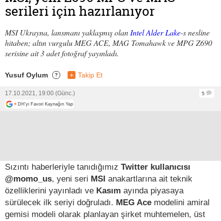
serileri için hazırlanıyor
MSI Ukrayna, lansmanı yaklaşmış olan
Intel Alder Lake
-s nesline
hitaben; altın vurgulu MEG ACE, MAG Tomahawk ve MPG Z690
serisine ait 3 adet fotoğraf yayınladı.
Yusuf Oylum
+
Takip Et
?
17.10.2021, 19:00 (Günc.)
5
+
DH'yi Favori Kaynağın Yap
Sızıntı haberleriyle tanıdığımız
Twitter kullanıcısı
@momo_us
, yeni seri
MSI
anakartlarına ait teknik
özelliklerini yayınladı ve
Kasım
ayında piyasaya
sürülecek ilk seriyi doğruladı.
MEG Ace
modelini amiral
gemisi modeli olarak planlayan şirket muhtemelen, üst