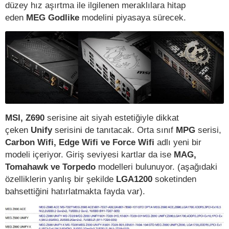
düzey hız aşırtma ile ilgilenen meraklılara hitap
eden
MEG Godlike
modelini piyasaya sürecek.
MSI, Z690
serisine ait siyah estetiğiyle dikkat
çeken
Unify
serisini de tanıtacak. Orta sınıf
MPG
serisi,
Carbon Wifi, Edge Wifi ve Force Wifi
adlı yeni bir
modeli içeriyor. Giriş seviyesi kartlar da ise
MAG,
Tomahawk ve Torpedo
modelleri bulunuyor. (aşağıdaki
özelliklerin yanlış bir şekilde
LGA1200
soketinden
bahsettiğini hatırlatmakta fayda var).