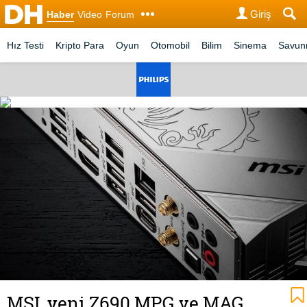
Giriş
Haber
Video
Forum
Hız Testi
Kripto Para
Oyun
Otomobil
Bilim
Sinema
Savu
MSI, yeni Z690 MPG ve MAG