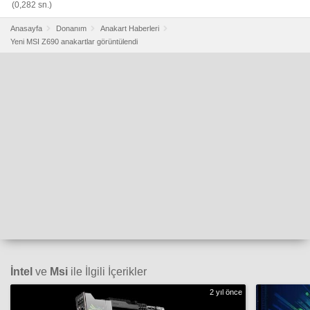
(0,282 sn.)
Anasayfa
Donanım
Anakart Haberleri
Yeni MSI Z690 anakartlar görüntülendi
İntel
ve
Msi
ile İlgili İçerikler
2 yıl önce