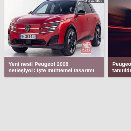
2 ay önce
Yeni nesil Peugeot 2008
Peugeo
netleşiyor: İşte muhtemel tasarımı
tanıtıld
geri d