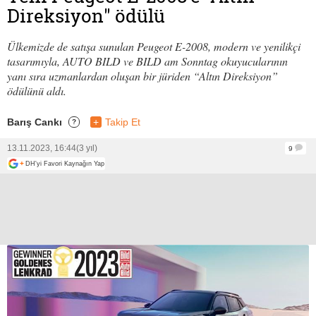
Direksiyon" ödülü
Ülkemizde de satışa sunulan Peugeot E-2008, modern ve yenilikçi
tasarımıyla, AUTO BILD ve BILD am Sonntag okuyucularının
yanı sıra uzmanlardan oluşan bir jüriden “Altın Direksiyon”
ödülünü aldı.
Barış Cankı
+
Takip Et
?
13.11.2023, 16:44
(3 yıl)
9
+
DH'yi Favori Kaynağın Yap