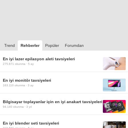
Trend
Rehberler
Popüler
Forumdan
En iyi lazer epilasyon aleti tavsiyeleri
275.871
okunma ·
5 ay
En iyi monitör tavsiyeleri
163.110
okunma ·
3 ay
Bilgisayar toplayanlar için en iyi anakart tavsiyeleri
94.140
okunma ·
3 yıl
En iyi blender seti tavsiyeleri