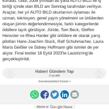
kuruldu. Ödül, 2009 yılından bu yana AUTO BILD ile iş
birliği içinde olan BILD am Sonntag tarafından veriliyor.
Araçlar, her yıl AUTO BILD okurlarının oylaması ile
uzman, teknisyen, genel yayın yönetmeni ve ünlülerden
oluşan jürinin değerlendirmesiyle, farklı kategorilerde
ödüllere layık görülüyor. Jüride, Tom Beck, Steffen
Henssler ve Rhea Harder gibi ünlülere ek olarak yarış
pilotları Hans-Joachim Stuck, Ralf Schuhmacher, Laura
Maria Geißler ve Sidney Hoffmann gibi isimler de yer
alıyor. Final testler 18 Eylül 2023’te Lausitzring’de
gerçekleştirildi.
Haberi Gündem Yap
2 oy aldı
Gündemdekileri Göster >
Abone ol