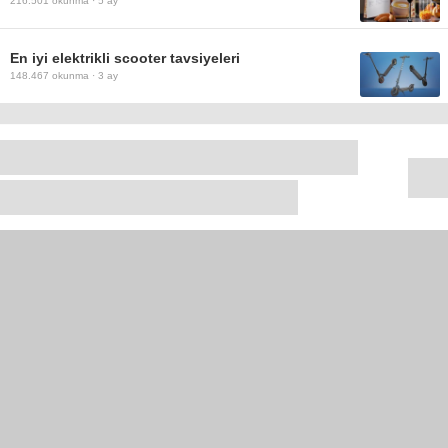
216.501
okunma ·
5 ay
En iyi elektrikli scooter tavsiyeleri
148.467
okunma ·
3 ay