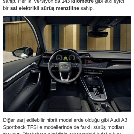
sahip. Her iki versiyon da
143 kilometre
gibi etkileyici
bir
saf elektrikli sürüş menziline
sahip.
Diğer şarj edilebilir hibrit modellerde olduğu gibi Audi A3
Sportback TFSI e modellerinde de farklı sürüş modları