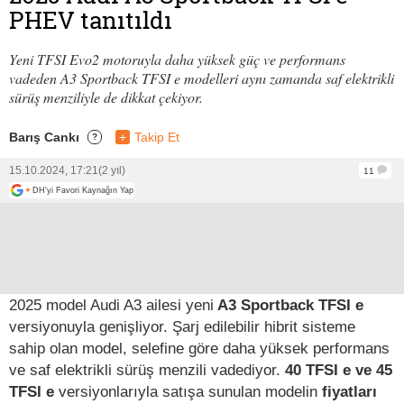
PHEV tanıtıldı
Yeni TFSI Evo2 motoruyla daha yüksek güç ve performans
vadeden A3 Sportback TFSI e modelleri aynı zamanda saf elektrikli
sürüş menziliyle de dikkat çekiyor.
Barış Cankı
+
Takip Et
?
15.10.2024, 17:21
(2 yıl)
11
+
DH'yi Favori Kaynağın Yap
2025 model Audi A3 ailesi yeni
A3 Sportback TFSI e
versiyonuyla genişliyor. Şarj edilebilir hibrit sisteme
sahip olan model, selefine göre daha yüksek performans
ve saf elektrikli sürüş menzili vadediyor.
40 TFSI e ve 45
TFSI e
versiyonlarıyla satışa sunulan modelin
fiyatları