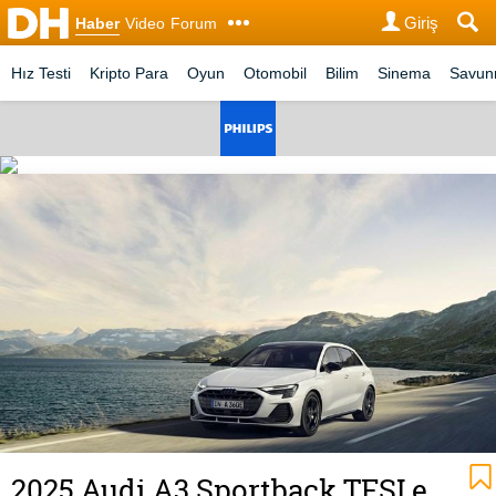
Giriş
Haber
Video
Forum
Hız Testi
Kripto Para
Oyun
Otomobil
Bilim
Sinema
Savu
2025 Audi A3 Sportback TFSI e