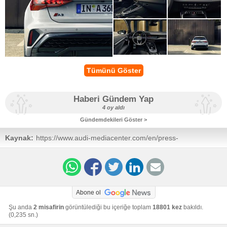
Tümünü Göster
Haberi Gündem Yap
4 oy aldı
Gündemdekileri Göster >
Kaynak:
https://www.audi-mediacenter.com/en/press-
releases/more-powerful-and-efficient-than-ever-the-new-
a3-sportback-tfsi-e-16301
Abone ol
Şu anda
2 misafirin
görüntülediği bu içeriğe toplam
18801 kez
bakıldı.
(0,235 sn.)