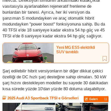
mevcut. Direksiyon simidinin arkasındaki kulakçıklar
vasıtasıyla ayarlanabilen rejeneratif frenleme de
bunlardan bir tanesi. Ayrıca, her iki versiyon da
şanzıman S modundayken ve araç otomatik hibrit
modundayken "power boost" fonksiyonuna sahip. Bu da
40 TFSI e'de 18 saniyeye kadar ekstra 54 hp güç ve 45
TFSI e'de 8 saniyeye kadar ekstra 94 hp güç sağlıyor.
Yeni MG ES5 elektrikli
SUV tanıtıldı
Şarj edilebilir hibrit versiyonların bir diğer dikkat çekici
özelliği de DC hızlı şarj desteğine sahip olmaları. 50 kW
şarj hızını destekleyen modeller bu sayede 30 dakikadan
kısa sürede yüzde 10'dan yüzde 80 doluma ulaşabiliyor.
2025 Audi A3 Sportback TFSI e Görselleri
Galeri
11