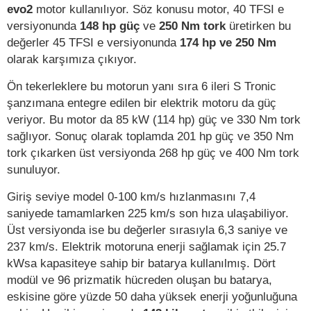
evo2
motor kullanılıyor. Söz konusu motor, 40 TFSI e
versiyonunda
148 hp güç
ve
250 Nm tork
üretirken bu
değerler 45 TFSI e versiyonunda
174 hp ve 250 Nm
olarak karşımıza çıkıyor.
Ön tekerleklere bu motorun yanı sıra 6 ileri S Tronic
şanzımana entegre edilen bir elektrik motoru da güç
veriyor. Bu motor da 85 kW (114 hp) güç ve 330 Nm tork
sağlıyor. Sonuç olarak toplamda 201 hp güç ve 350 Nm
tork çıkarken üst versiyonda 268 hp güç ve 400 Nm tork
sunuluyor.
Giriş seviye model 0-100 km/s hızlanmasını 7,4
saniyede tamamlarken 225 km/s son hıza ulaşabiliyor.
Üst versiyonda ise bu değerler sırasıyla 6,3 saniye ve
237 km/s. Elektrik motoruna enerji sağlamak için 25.7
kWsa kapasiteye sahip bir batarya kullanılmış. Dört
modül ve 96 prizmatik hücreden oluşan bu batarya,
eskisine göre yüzde 50 daha yüksek enerji yoğunluğuna