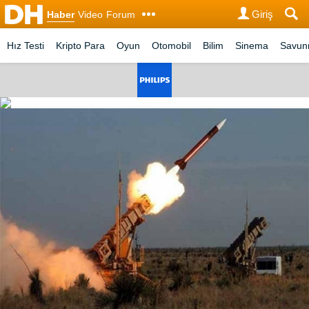
Giriş
Haber
Video
Forum
Hız Testi
Kripto Para
Oyun
Otomobil
Bilim
Sinema
Savu