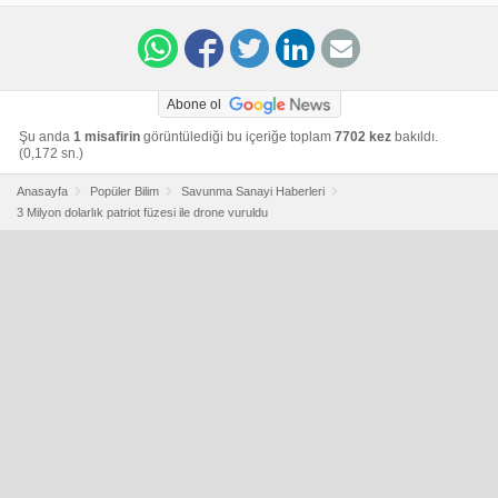
mix/wp/2017/03/17/a-u-s-ally-fired-a-3-million-patriot-
missile-at-a-200-drone-spoiler-the-missile-won/?
utm_term=.f2ed1f035a3d
Abone ol
Şu anda
1 misafirin
görüntülediği bu içeriğe toplam
7702 kez
bakıldı.
(0,172 sn.)
Anasayfa
Popüler Bilim
Savunma Sanayi Haberleri
3 Milyon dolarlık patriot füzesi ile drone vuruldu