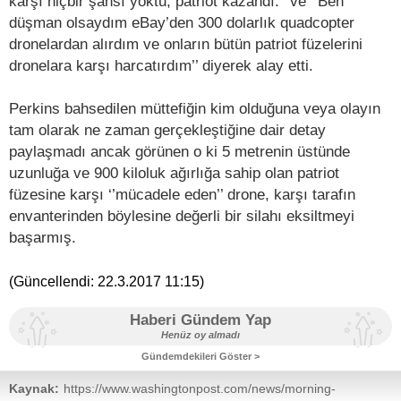
karşı hiçbir şansı yoktu, patriot kazandı.’’ ve ‘’Ben
düşman olsaydım eBay’den 300 dolarlık quadcopter
dronelardan alırdım ve onların bütün patriot füzelerini
dronelara karşı harcatırdım’’ diyerek alay etti.
Perkins bahsedilen müttefiğin kim olduğuna veya olayın
tam olarak ne zaman gerçekleştiğine dair detay
paylaşmadı ancak görünen o ki 5 metrenin üstünde
uzunluğa ve 900 kiloluk ağırlığa sahip olan patriot
füzesine karşı ‘’mücadele eden’’ drone, karşı tarafın
envanterinden böylesine değerli bir silahı eksiltmeyi
başarmış.
(Güncellendi:
22.3.2017 11:15
)
Haberi Gündem Yap
Henüz oy almadı
Gündemdekileri Göster >
Kaynak:
https://www.washingtonpost.com/news/morning-