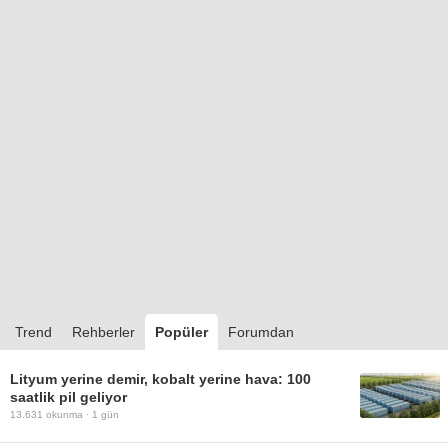
Trend
Rehberler
Popüler
Forumdan
Lityum yerine demir, kobalt yerine hava: 100
saatlik pil geliyor
13.631
okunma ·
1 gün