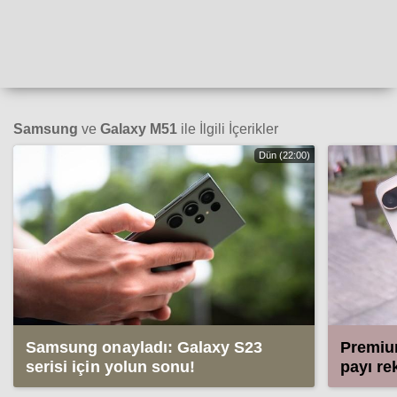
Samsung
ve
Galaxy M51
ile İlgili İçerikler
Dün (22:00)
Samsung onayladı: Galaxy S23
Premium
serisi için yolun sonu!
payı re
Samsun