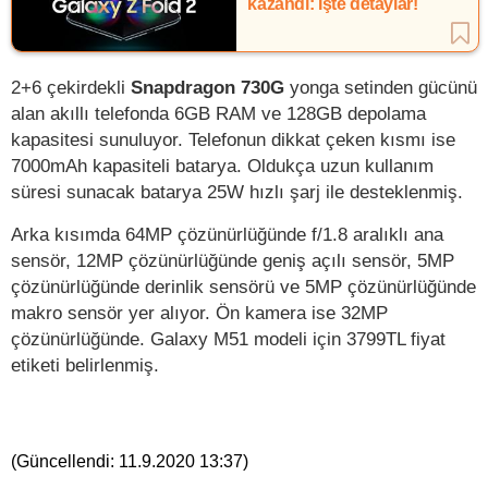
kazandı: İşte detaylar!
2+6 çekirdekli
Snapdragon 730G
yonga setinden gücünü
alan akıllı telefonda 6GB RAM ve 128GB depolama
kapasitesi sunuluyor. Telefonun dikkat çeken kısmı ise
7000mAh kapasiteli batarya. Oldukça uzun kullanım
süresi sunacak batarya 25W hızlı şarj ile desteklenmiş.
Arka kısımda 64MP çözünürlüğünde f/1.8 aralıklı ana
sensör, 12MP çözünürlüğünde geniş açılı sensör, 5MP
çözünürlüğünde derinlik sensörü ve 5MP çözünürlüğünde
makro sensör yer alıyor. Ön kamera ise 32MP
çözünürlüğünde. Galaxy M51 modeli için 3799TL fiyat
etiketi belirlenmiş.
(Güncellendi:
11.9.2020 13:37
)