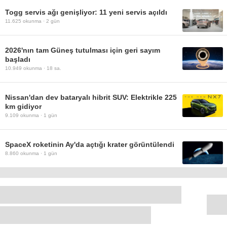
Togg servis ağı genişliyor: 11 yeni servis açıldı
11.625
okunma ·
2 gün
2026'nın tam Güneş tutulması için geri sayım
başladı
10.949
okunma ·
18 sa.
Nissan'dan dev bataryalı hibrit SUV: Elektrikle 225
km gidiyor
9.109
okunma ·
1 gün
SpaceX roketinin Ay'da açtığı krater görüntülendi
8.860
okunma ·
1 gün