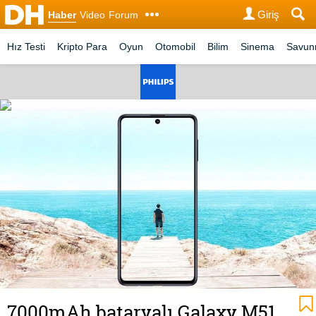
Giriş
Haber
Video
Forum
Hız Testi
Kripto Para
Oyun
Otomobil
Bilim
Sinema
Savu
7000mAh bataryalı Galaxy M51