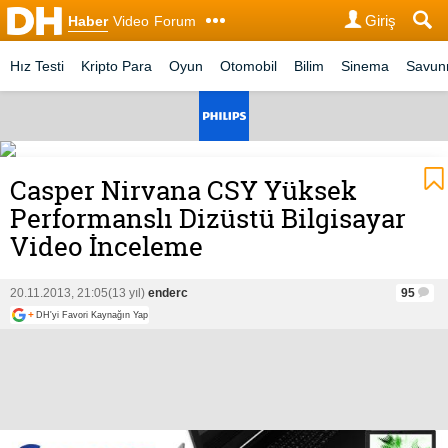
Giriş
Haber
Video
Forum
Hız Testi
Kripto Para
Oyun
Otomobil
Bilim
Sinema
Savu
Casper Nirvana CSY Yüksek
Performanslı Dizüstü Bilgisayar
Video İnceleme
20.11.2013, 21:05
(13 yıl)
enderc
95
+
DH'yi Favori Kaynağın Yap