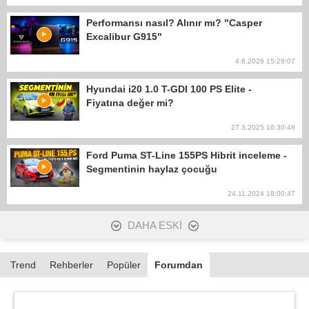
Performansı nasıl? Alınır mı? "Casper
Excalibur G915"
4.6.2026 15:29:07
Hyundai i20 1.0 T-GDI 100 PS Elite -
Fiyatına değer mi?
27.3.2025 16:30:48
Ford Puma ST-Line 155PS Hibrit inceleme -
Segmentinin haylaz çocuğu
24.11.2024 18:00:47
DAHA ESKİ
Trend
Rehberler
Popüler
Forumdan