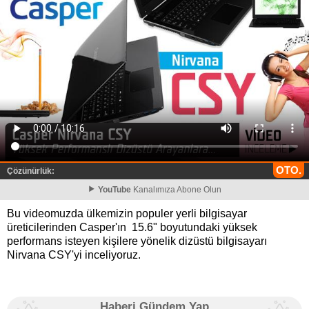
OTO.
Çözünürlük:
YouTube
Kanalımıza Abone Olun
Bu videomuzda ülkemizin populer yerli bilgisayar
üreticilerinden Casper'ın 15.6" boyutundaki yüksek
performans isteyen kişilere yönelik dizüstü bilgisayarı
Nirvana CSY'yi inceliyoruz.
Haberi Gündem Yap