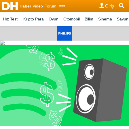
Giriş
Haber
Video
Forum
Hız Testi
Kripto Para
Oyun
Otomobil
Bilim
Sinema
Savu