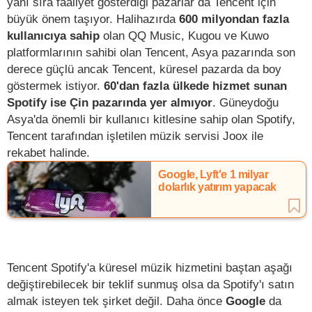
yanı sıra faaliyet gösterdiği pazarlar da Tencent için
büyük önem taşıyor. Halihazırda
600 milyondan fazla
kullanıcıya sahip
olan QQ Music, Kugou ve Kuwo
platformlarının sahibi olan Tencent, Asya pazarında son
derece güçlü ancak Tencent, küresel pazarda da boy
göstermek istiyor.
60'dan fazla ülkede hizmet sunan
Spotify ise Çin pazarında yer almıyor
. Güneydoğu
Asya'da önemli bir kullanıcı kitlesine sahip olan Spotify,
Tencent tarafından işletilen müzik servisi Joox ile
rekabet halinde.
Google, Lyft'e 1 milyar
dolarlık yatırım yapacak
Tencent Spotify'a küresel müzik hizmetini baştan aşağı
değiştirebilecek bir teklif sunmuş olsa da Spotify'ı satın
almak isteyen tek şirket değil. Daha önce
Google
da