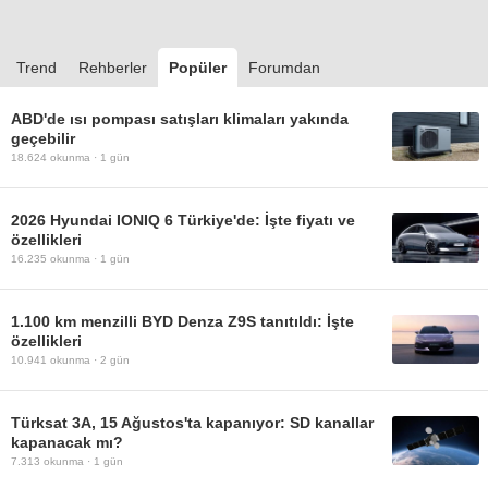
Trend
Rehberler
Popüler
Forumdan
ABD'de ısı pompası satışları klimaları yakında
geçebilir
18.624
okunma ·
1 gün
2026 Hyundai IONIQ 6 Türkiye'de: İşte fiyatı ve
özellikleri
16.235
okunma ·
1 gün
1.100 km menzilli BYD Denza Z9S tanıtıldı: İşte
özellikleri
10.941
okunma ·
2 gün
Türksat 3A, 15 Ağustos'ta kapanıyor: SD kanallar
kapanacak mı?
7.313
okunma ·
1 gün