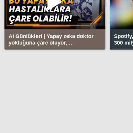
AI Günlükleri | Yapay zeka doktor
Spotify
yokluğuna çare oluyor,
300 mil
hastalıklara güdümlü antikor
üretebiliyor