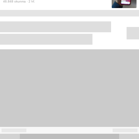
46.848
okunma ·
2 hf.