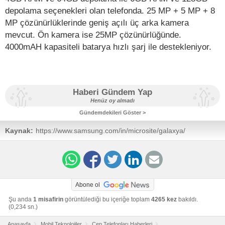
depolama seçenekleri olan telefonda. 25 MP + 5 MP + 8
MP çözünürlüklerinde geniş açılı üç arka kamera
mevcut. Ön kamera ise 25MP çözünürlüğünde.
4000mAH kapasiteli batarya hızlı şarj ile destekleniyor.
Haberi Gündem Yap
Henüz oy almadı
Gündemdekileri Göster >
Kaynak:
https://www.samsung.com/in/microsite/galaxya/
Abone ol
Şu anda
1 misafirin
görüntülediği bu içeriğe toplam
4265 kez
bakıldı.
(0,234 sn.)
Anasayfa
Mobil Teknolojiler
Cep Telefonları Haberleri