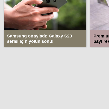
Samsung onayladı: Galaxy S23
Premium
serisi için yolun sonu!
payı re
Samsun