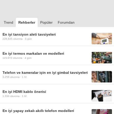
Trend
Rehberler
Popüler
Forumdan
En iyi tansiyon aleti tavsiyeleri
228.835
okunma ·
3 gün
En iyi termos markaları ve modelleri
115.972
okunma ·
4 gün
Telefon ve kameralar için en iyi gimbal tavsiyeleri
3.256
okunma ·
1 hf.
En iyi HDMI kablo önerisi
1.334
okunma ·
1 hf.
En iyi yapay zekalı akıllı telefon modelleri