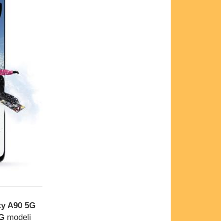
xy A90 5G
5G
modeli