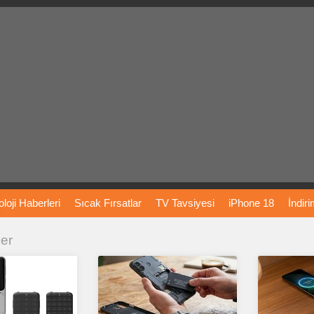
loji
Haberleri
Sıcak
Fırsatlar
TV
Tavsiyesi
iPhone
18
İndir
ler
Önerileri
Türkiye
Araba
Fiyatları
Yapay
Zeka
Şarj
İstasyon
rı
Vizyondaki
Filmler
Bitcoin
Dizi
Önerileri
Telefon
Önerileri
agram
Dondurma
İnstagram
Çöktü
Mü