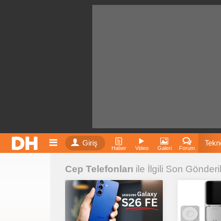
Giriş
Tekno
Haber
Video
Galeri
Forum
Cep Telefonları
ile İlgili Son Gönderi
Film
Fiyatla
İnst