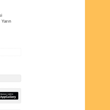
si
 Yarın