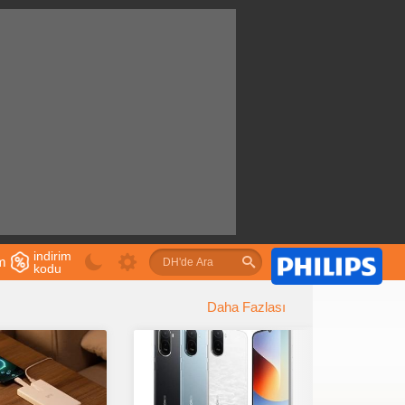
indirim
im
kodu
u
Daha Fazlası