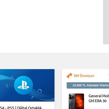
DH Öneriyor
10.000 TL Altındaki Telefo
General Mob
GM ERA 30
S4 - PS5 | Dijital Ortaklık,