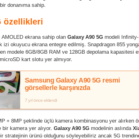
bir donanıma sahip.
özellikleri
er AMOLED ekrana sahip olan
Galaxy A90 5G
modeli Infinity
k izi okuyucu ekrana entegre edilmiş. Snapdragon 855 yong
ilen modele 6GB/8GB RAM ve 128GB depolama kapasitesi eşl
croSD kart slotu yer almıyor.
Samsung Galaxy A90 5G resmi
görsellerle karşınızda
7 yıl önce eklendi
P + 8MP şeklinde üçlü kamera kombinasyonu yer alırken ö
bir kamera yer alıyor.
Galaxy A90 5G
modelinin aslında
Xi
ir stratejinin ürünü olduğunu söyleyebiliriz ancak 5G trendin