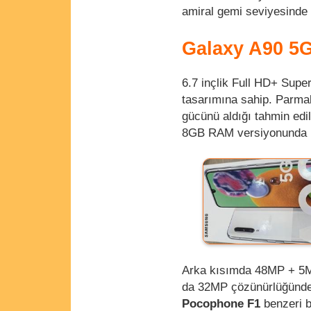
amiral gemi seviyesinde 
Galaxy A90 5G 
6.7 inçlik Full HD+ Sup
tasarımına sahip. Parma
gücünü aldığı tahmin ed
8GB RAM versiyonunda mi
Arka kısımda 48MP + 5M
da 32MP çözünürlüğünde 
Pocophone F1
benzeri b