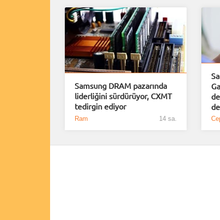
Sa
Samsung DRAM pazarında
Ga
liderliğini sürdürüyor, CXMT
de
tedirgin ediyor
de
Ram
14 sa.
Cep