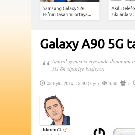
tan
Samsung Galaxy S26
Akıllı tele
an tamamen...
FE'nin tasarımı ortaya...
sıkılanlara: 
Galaxy A90 5G tan
Amiral gemisi seviyesinde donanımı o
5G ön siparişe başlıyor.
03 Eylül 2019, 13:40
(7 yıl)
4,8b
1
Ekrem71
?