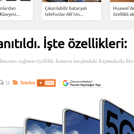
fonlardan
Çıkarılabilir bataryalı
Huawei'de
Klavyesi...
telefonlar AB'nin...
özellikli akı
ıtıldı. İşte özellikleri:
lmasına rağmen özellikle kamera tarafındaki kırpmalarla bir
DonanımHaber’i
11
Telefon
3483
+
Favori Kaynağın Yap