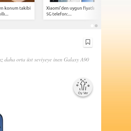
n konum takibi
Xiaomi'den uygun fiyatlı
AnTuTu a
llı...
5G telefon:...
2026'nın 
az daha orta üst seviyeye inen Galaxy A90
Oy Ver