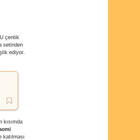
-U çentik
a setinden
ik ediyor.
n kısımda
aomi
e katılması