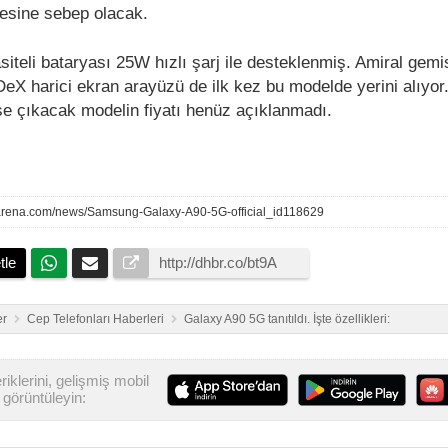
tmesine sebep olacak.
teli bataryası 25W hızlı şarj ile desteklenmiş. Amiral gemi
eX harici ekran arayüzü de ilk kez bu modelde yerini alıyor.
e çıkacak modelin fiyatı henüz açıklanmadı.
arena.com/news/Samsung-Galaxy-A90-5G-official_id118629
tle
er
Cep Telefonları Haberleri
Galaxy A90 5G tanıtıldı. İşte özellikleri:
iklerini, gelişmiş mobil
görüntüleyin: