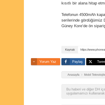
kısıtlı bir alana hitap e
Telefonun 4500mAh kapasi
serilerinde gördüğümüz D
Güney Kore’de ön sipariş
https://www.phone
Yorum Yaz
Paylaş
Twee
Anasayfa
Mobil Teknolojil
Bu haberi ve diğer DH içer
uygulamamızı kullanarak 