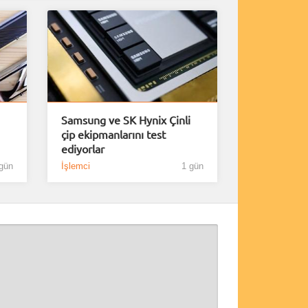
Samsung ve SK Hynix Çinli
çip ekipmanlarını test
ediyorlar
gün
İşlemci
1 gün