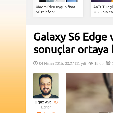
t Phone'un
Xiaomi'den uygun fiyatlı
AnTuTu açı
ellikler...
5G telefon:...
2026'nın en.
Galaxy S6 Edge 
sonuçlar ortaya
04 Nisan 2015, 03:27
(11 yıl)
15,6b
Oğuz Avcı
?
Editör