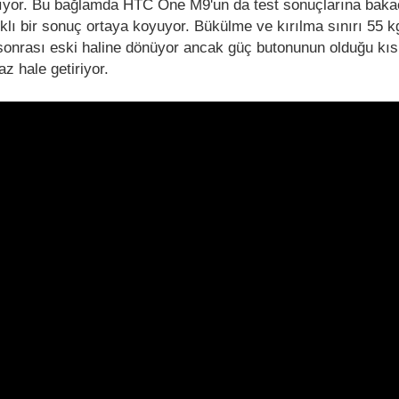
ıtıyor. Bu bağlamda HTC One M9'un da test sonuçlarına baka
rklı bir sonuç ortaya koyuyor. Bükülme ve kırılma sınırı 55 k
 sonrası eski haline dönüyor ancak güç butonunun olduğu kı
az hale getiriyor.