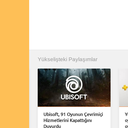
Yükselişteki Paylaşımlar
e Plus
Ubisoft, 91 Oyunun Çevrimiçi
Y
Hizmetlerini Kapattığını
o
Duyurdu
o