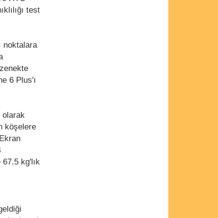
lılığı test
ı noktalara
a
üzenekte
e 6 Plus'ı
 olarak
n köşelere
 Ekran
4
 67.5 kg'lık
geldiği