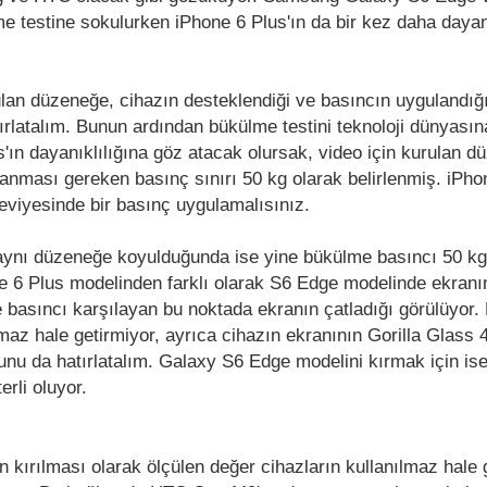
 testine sokulurken iPhone 6 Plus'ın da bir kez daha dayanık
ulan düzeneğe, cihazın desteklendiği ve basıncın uygulandığ
tırlatalım. Bunun ardından bükülme testini teknoloji dünyasın
'ın dayanıklılığına göz atacak olursak, video için kurulan d
anması gereken basınç sınırı 50 kg olarak belirlenmiş. iPhon
seviyesinde bir basınç uygulamalısınız.
ynı düzeneğe koyulduğunda ise yine bükülme basıncı 50 kg
ne 6 Plus modelinden farklı olarak S6 Edge modelinde ekranı
e basıncı karşılayan bu noktada ekranın çatladığı görülüyor.
maz hale getirmiyor, ayrıca cihazın ekranının Gorilla Glass 
unu da hatırlatalım. Galaxy S6 Edge modelini kırmak için ise
rli oluyor.
ın kırılması olarak ölçülen değer cihazların kullanılmaz hale 