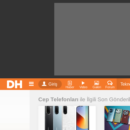
Giriş
Tekno
Haber
Video
Galeri
Forum
Cep Telefonları
ile İlgili Son Gönderi
Film
Fiyatla
İnst