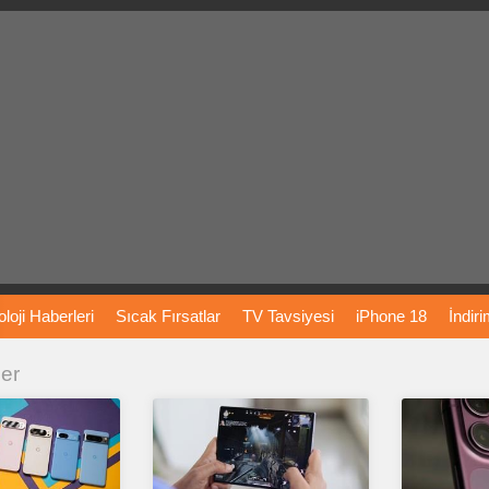
loji
Haberleri
Sıcak
Fırsatlar
TV
Tavsiyesi
iPhone
18
İndir
ler
Önerileri
Türkiye
Araba
Fiyatları
Yapay
Zeka
Şarj
İstasyon
rı
Vizyondaki
Filmler
Bitcoin
Dizi
Önerileri
Telefon
Önerileri
agram
Dondurma
İnstagram
Çöktü
Mü