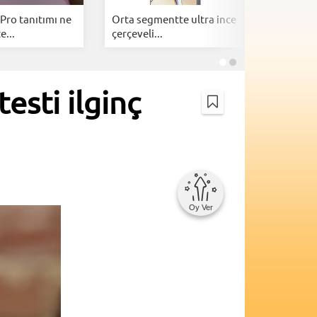
Pro tanıtımı ne
Orta segmentte ultra ince
Google A
e...
çerçeveli...
telefonl
sti ilginç
Oy Ver