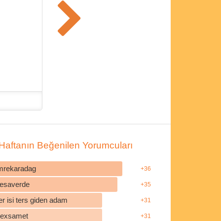
Haftanın Beğenilen Yorumcuları
mrekaradag
+36
esaverde
+35
r isi ters giden adam
+31
ilexsamet
+31