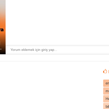
e
m
He
b