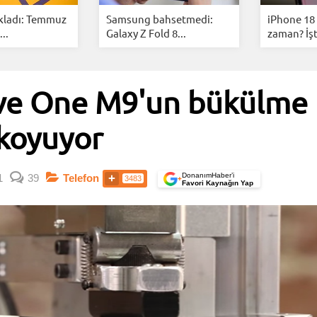
kladı: Temmuz
Samsung bahsetmedi:
iPhone 18 
..
Galaxy Z Fold 8...
zaman? İşt
ve One M9'un bükülme te
 koyuyor
DonanımHaber’i
1
39
Telefon
3483
+
Favori Kaynağın Yap