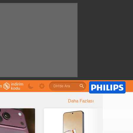
indirim
im
kodu
u
Daha Fazlası