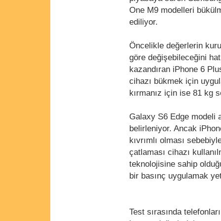
One M9 modelleri bükülme
ediliyor.
Öncelikle değerlerin kur
göre değişebileceğini ha
kazandıran iPhone 6 Plus
cihazı bükmek için uygul
kırmanız için ise 81 kg 
Galaxy S6 Edge modeli a
belirleniyor. Ancak iPho
kıvrımlı olması sebebiyl
çatlaması cihazı kullanıl
teknolojisine sahip olduğ
bir basınç uygulamak yete
Test sırasında telefonlar