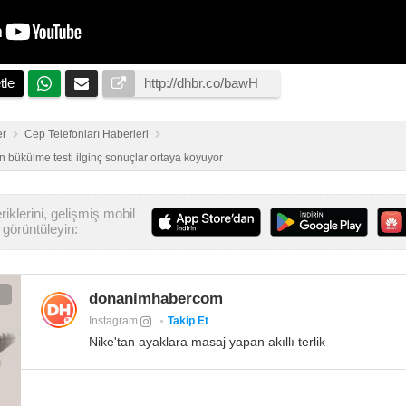
tle
er
Cep Telefonları Haberleri
bükülme testi ilginç sonuçlar ortaya koyuyor
iklerini, gelişmiş mobil
görüntüleyin:
donanimhabercom
Instagram
Takip Et
Nike'tan ayaklara masaj yapan akıllı terlik