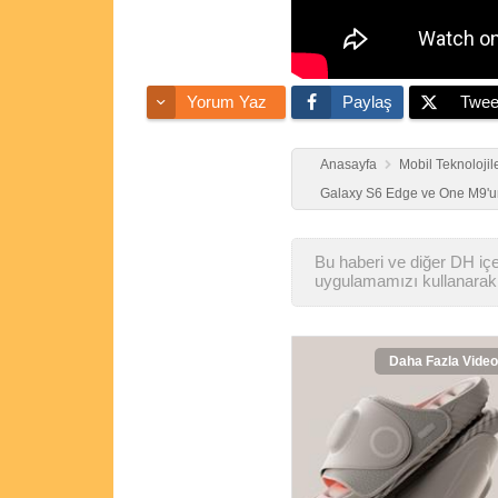
Yorum Yaz
Paylaş
Twee
Anasayfa
Mobil Teknolojil
Galaxy S6 Edge ve One M9'un 
Bu haberi ve diğer DH içer
uygulamamızı kullanarak 
Daha Fazla Video