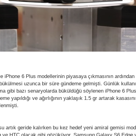
ve iPhone 6 Plus modellerinin piyasaya çıkmasının ardından 
 bükülmesi uzunca bir süre gündeme gelmişti. Günlük kullan
a gibi bazı senaryolarda büküldüğü söylenen iPhone 6 Plus 
leme yapıldığı ve ağırlığının yaklaşık 1.5 gr artarak kasasın
lenmişti.
u artık geride kalırken bu kez hedef yeni amiral gemisi mode
 ve HTC olacak gibi gözüküyor. Samsung Galaxy S6 Edge