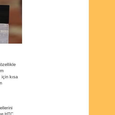
özellikle
ım
için kısa
ın
llerini
 ve HTC