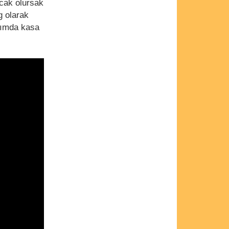
cak olursak
g olarak
sımda kasa