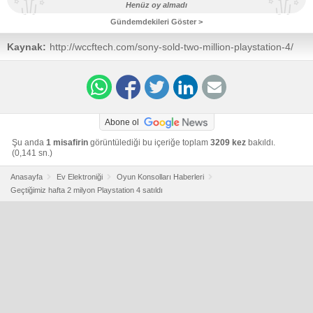
Henüz oy almadı
Gündemdekileri Göster >
Kaynak:
http://wccftech.com/sony-sold-two-million-playstation-4/
Abone ol
Şu anda
1 misafirin
görüntülediği bu içeriğe toplam
3209 kez
bakıldı.
(0,141 sn.)
Anasayfa
Ev Elektroniği
Oyun Konsolları Haberleri
Geçtiğimiz hafta 2 milyon Playstation 4 satıldı