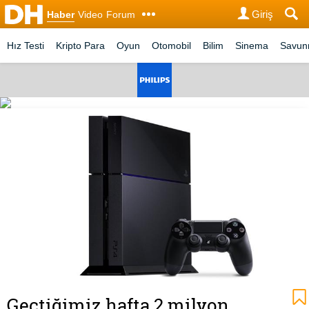
Giriş
Haber
Video
Forum
Hız Testi
Kripto Para
Oyun
Otomobil
Bilim
Sinema
Savu
Geçtiğimiz hafta 2 milyon