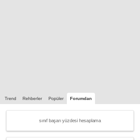
Trend
Rehberler
Popüler
Forumdan
sınıf başarı yüzdesi hesaplama