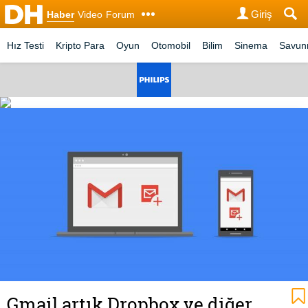
Giriş
Haber
Video
Forum
Hız Testi
Kripto Para
Oyun
Otomobil
Bilim
Sinema
Savu
Gmail artık Dropbox ve diğer