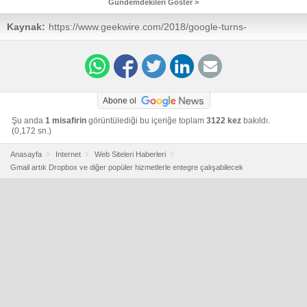
Gündemdekileri Göster >
Kaynak:
https://www.geekwire.com/2018/google-turns-
integrations-popular-services-like-box-dropbox-others-
gmail/
Abone ol
Şu anda
1 misafirin
görüntülediği bu içeriğe toplam
3122 kez
bakıldı.
(0,172 sn.)
Anasayfa
Internet
Web Siteleri Haberleri
Gmail artık Dropbox ve diğer popüler hizmetlerle entegre çalışabilecek