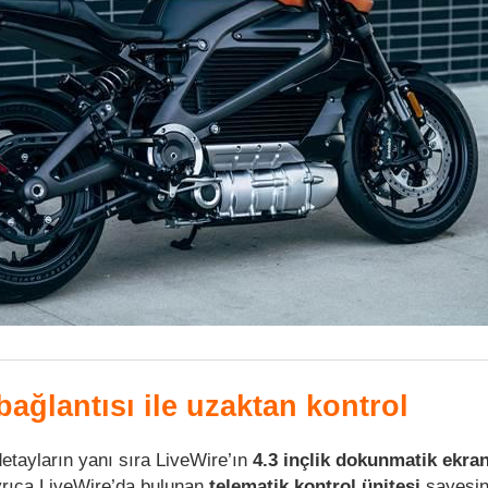
bağlantısı ile uzaktan kontrol
etayların yanı sıra LiveWire’ın
4.3 inçlik dokunmatik ekra
yrıca LiveWire’da bulunan
telematik kontrol ünitesi
sayesi