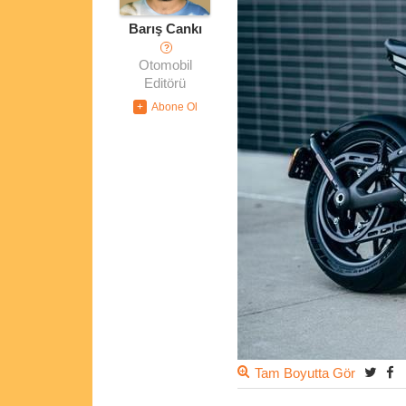
Barış Cankı
?
Otomobil
Editörü
Tam Boyutta Gör