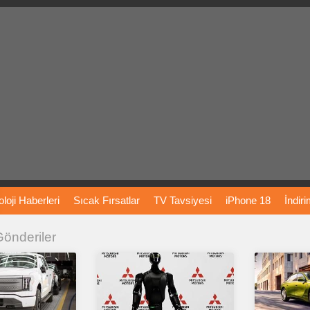
loji
Haberleri
Sıcak
Fırsatlar
TV
Tavsiyesi
iPhone
18
İndir
 Gönderiler
Önerileri
Türkiye
Araba
Fiyatları
Yapay
Zeka
Şarj
İstasyon
rı
Vizyondaki
Filmler
Bitcoin
Dizi
Önerileri
Telefon
Önerileri
agram
Dondurma
İnstagram
Çöktü
Mü