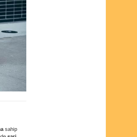
na
sahip
nde
şarj