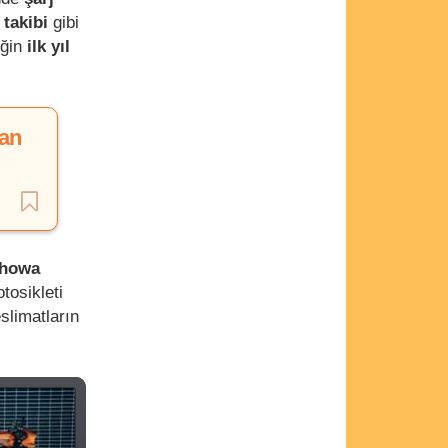
takibi
gibi
iğin
ilk yıl
can
howa
tosikleti
eslimatların