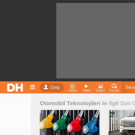
Giriş
Tekno
Haber
Video
Galeri
Forum
Otomobil Teknolojileri
ile İlgili Son
Film
Fiyatla
İnst