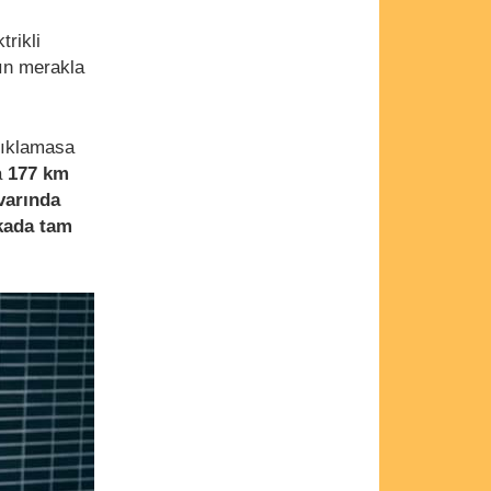
trikli
nın merakla
açıklamasa
a
177 km
ivarında
kada tam