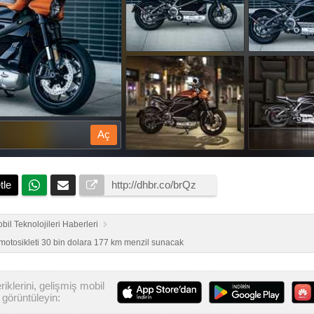
Aç
tle
bil Teknolojileri Haberleri
 motosikleti 30 bin dolara 177 km menzil sunacak
iklerini, gelişmiş mobil
görüntüleyin: