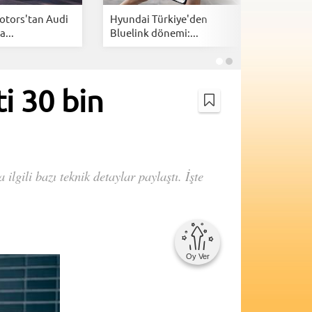
otors'tan Audi
Hyundai Türkiye'den
Çin’de sa
a...
Bluelink dönemi:...
Geely E2.
i 30 bin
lgili bazı teknik detaylar paylaştı. İşte
Oy Ver