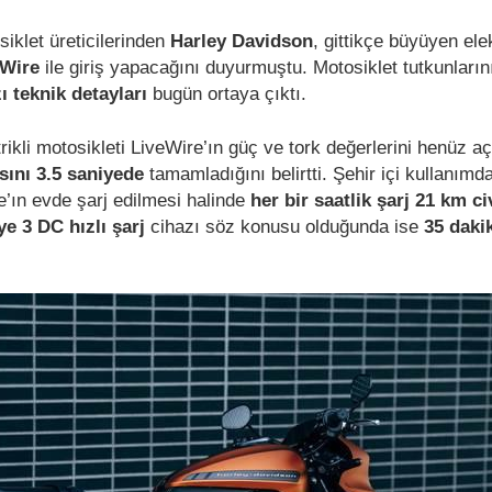
klet üreticilerinden
Harley Davidson
, gittikçe büyüyen elek
eWire
ile giriş yapacağını duyurmuştu. Motosiklet tutkunları
ı teknik detayları
bugün ortaya çıktı.
rikli motosikleti LiveWire’ın güç ve tork değerlerini henüz 
sını 3.5 saniyede
tamamladığını belirtti. Şehir içi kullanımd
’ın evde şarj edilmesi halinde
her bir saatlik şarj 21 km c
e 3 DC hızlı şarj
cihazı söz konusu olduğunda ise
35 daki