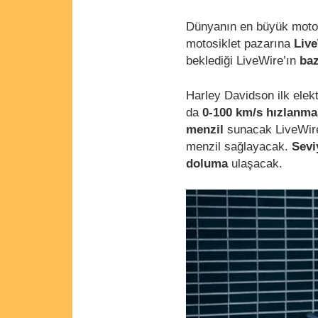
Dünyanın en büyük motosi
motosiklet pazarına
Liv
beklediği LiveWire’ın
baz
Harley Davidson ilk elekt
da
0-100 km/s hızlanma
menzil
sunacak LiveWire
menzil sağlayacak.
Seviy
doluma
ulaşacak.