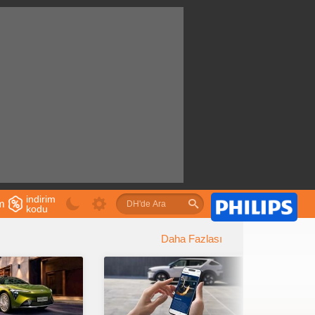
indirim
im
kodu
u
Daha Fazlası