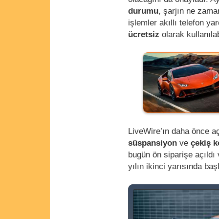
durumu
, şarjın ne zama
işlemler akıllı telefon ya
ücretsiz
olarak kullanılab
LiveWire’ın daha önce aç
süspansiyon
ve
çekiş k
bugün ön siparişe açıldı
yılın ikinci yarısında ba