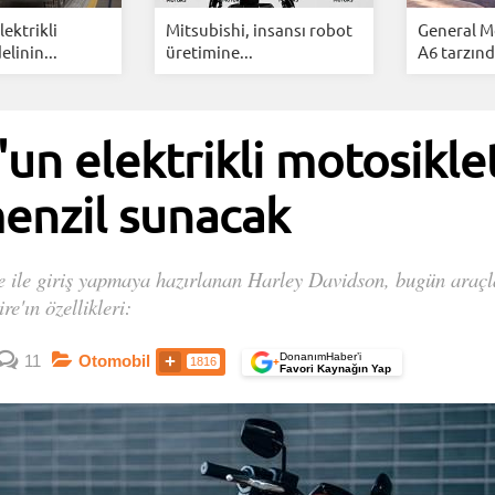
lektrikli
Mitsubishi, insansı robot
General M
linin...
üretimine...
A6 tarzınd
un elektrikli motosiklet
enzil sunacak
e ile giriş yapmaya hazırlanan Harley Davidson, bugün araçla i
e'ın özellikleri:
DonanımHaber’i
11
Otomobil
1816
+
Favori Kaynağın Yap