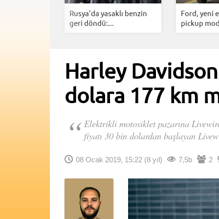
eni otomobili
Rusya'da yasaklı benzin
Ford, yeni e
yo...
geri döndü:...
pickup mode
Harley Davidson'
dolara 177 km m
Elektrikli motosiklet pazarına Livewir
fiyatı 30 bin dolardan başlayan Livewir
08 Ocak 2019, 15:22
(8 yıl)
7,5b
2