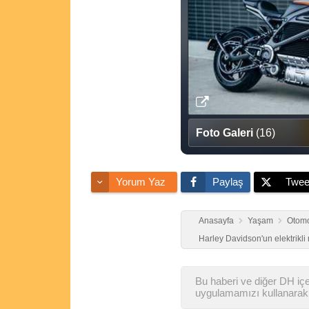
Foto Galeri
(16)
Yorum Yaz
Paylaş
Twee
Anasayfa
Yaşam
Otomo
Harley Davidson'un elektrikli
Bu haberi ve diğer DH içer
uygulamamızı kullanarak 