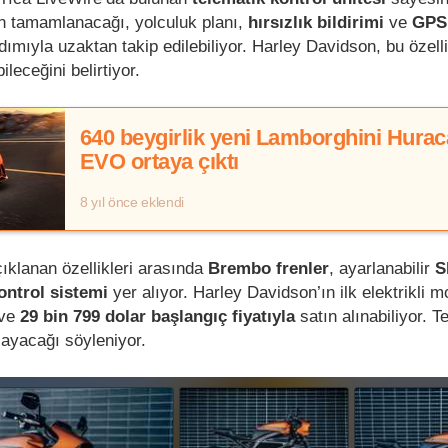
n tamamlanacağı, yolculuk planı,
hırsızlık bildirimi
ve
GPS 
rdımıyla uzaktan takip edilebiliyor. Harley Davidson, bu özell
ileceğini belirtiyor.
640 beygirlik yeni Lamborghini Hura
EVO ortaya çıktı
8 yıl önce eklendi
ıklanan özellikleri arasında
Brembo frenler
, ayarlanabilir
S
ontrol sistemi
yer alıyor. Harley Davidson’ın ilk elektrikli mo
 ve
29 bin 799 dolar başlangıç fiyatıyla
satın alınabiliyor. T
şlayacağı söyleniyor.