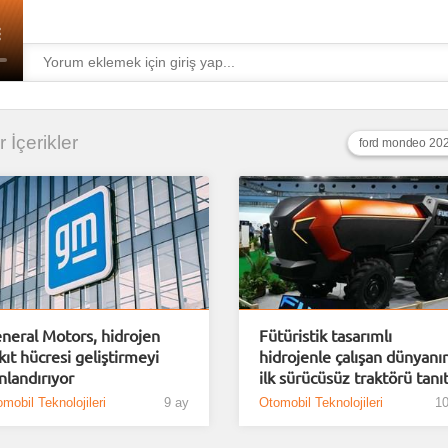
r İçerikler
ford mondeo 20
neral Motors, hidrojen
Fütüristik tasarımlı
kıt hücresi geliştirmeyi
hidrojenle çalışan dünyanı
nlandırıyor
ilk sürücüsüz traktörü tanıt.
mobil Teknolojileri
9 ay
Otomobil Teknolojileri
10