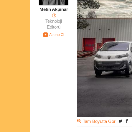
Metin Akpınar
?
Teknoloji
Editörü
Tam Boyutta Gör