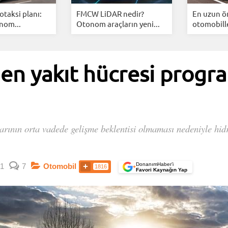
otaksi planı:
FMCW LiDAR nedir?
En uzun ö
nom...
Otonom araçların yeni...
otomobille
ojen yakıt hücresi progr
arının orta vadede gelişme beklentisi olmaması nedeniyle hidro
DonanımHaber’i
1
7
Otomobil
1816
+
Favori Kaynağın Yap