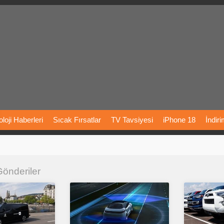
loji
Haberleri
Sıcak
Fırsatlar
TV
Tavsiyesi
iPhone
18
İndir
Önerileri
Türkiye
Araba
Fiyatları
Yapay
Zeka
Şarj
İstasyon
 Gönderiler
rı
Vizyondaki
Filmler
Bitcoin
Dizi
Önerileri
Telefon
Önerileri
agram
Dondurma
İnstagram
Çöktü
Mü