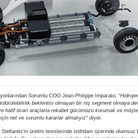
syonlarından Sorumlu COO Jean-Philippe Imparato,
“Hidroje
dürülebilirlik beklentisi olmayan bir niş segment olmaya de
k ve hafif ticari araçlarla rekabet gücümüzü korumak ve müşte
 için net ve sorumlu kararlar almalıyız”
diyor.
tellantis’in üretim tesislerinde istihdam üzerinde olumsuz b