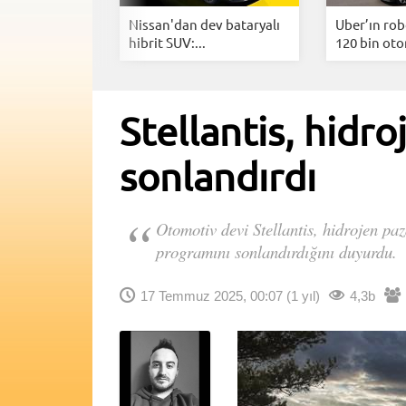
ors'tan Audi
Nissan'dan dev bataryalı
Uber’ın rob
.
hibrit SUV:...
120 bin oto
Stellantis, hidr
sonlandırdı
Otomotiv devi Stellantis, hidrojen paz
programını sonlandırdığını duyurdu.
17 Temmuz 2025, 00:07
(1 yıl)
4,3b