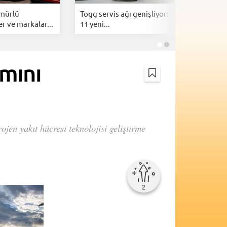
mürlü
Togg servis ağı genişliyor:
ZES ve Be
r ve markalar...
11 yeni...
istasyonl
amını
jen yakıt hücresi teknolojisi geliştirme
2