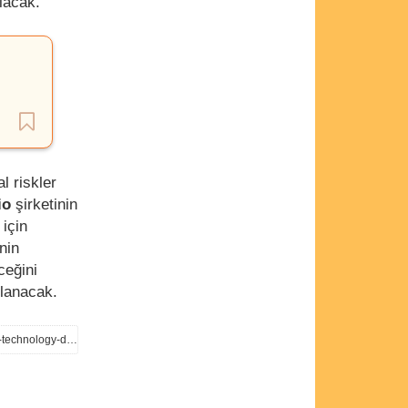
ılacak.
l riskler
io
şirketinin
için
nin
ceğini
klanacak.
https://www.stellantis.com/en/news/press-releases/2025/july/stellantis-discontinues-hydrogen-fuel-cell-technology-development-program