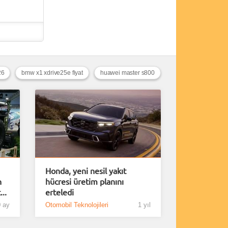
26
bmw x1 xdrive25e fiyat
huawei master s800
Honda, yeni nesil yakıt
n
hücresi üretim planını
..
erteledi
 ay
Otomobil Teknolojileri
1 yıl