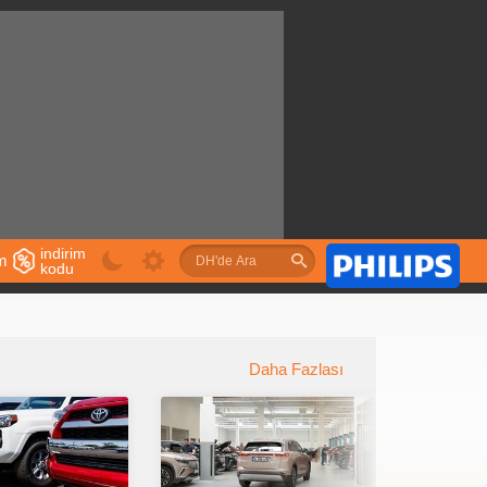
indirim
im
kodu
u
Daha Fazlası