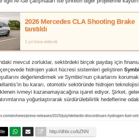
ilgili Ar-Ge çalışmaları ise şirketin diğer projelerine kaydır
2026 Mercedes CLA Shooting Brake
tanıtıldı
1 yıl önce eklendi
ındaki mevcut zorluklar, sektördeki birçok paydaş için finansa
 çerçevede hidrojen yakıt hücresi sistemleri geliştiren
Symb
oşullarını değerlendirmek ve Symbio’nun çıkarlarını korumak 
llantis’in bu kararı, otomotiv sektöründe hidrojen teknolojisi
enen ivmeyi kazanamayacağına işaret ediyor. Şirket, gele
yatırımlarına yoğunlaştırarak sürdürülebilirlik hedeflerine oda
tle