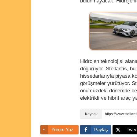
bulunmayacak. Hidrojenle 
Hidrojen teknolojisi alan
doğuruyor. Stellantis, bu
hissedarlarıyla piyasa k
görüşmeler yürütüyor. Ste
önümüzdeki dönemde bekl
elektrikli ve hibrit araç 
Yorum Yaz
Paylaş
Twee