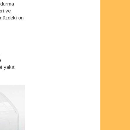
urdurma
eri ve
nümüzdeki on
e
t yakıt