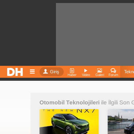
Giriş
Tekno
Haber
Video
Galeri
Forum
Film
Otomobil Teknolojileri
ile İlgili Son
Fiyatla
İnst