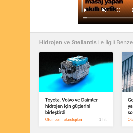
Hidrojen
ve
Stellantis
ile İlgili Benze
Toyota, Volvo ve Daimler
Ge
hidrojen için güçlerini
ya
birleştirdi
so
Otomobil Teknolojileri
1 hf.
Oto