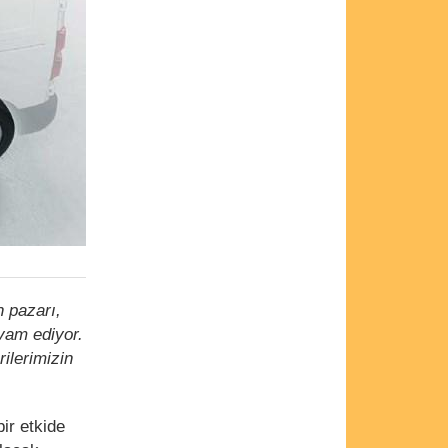
n pazarı,
vam ediyor.
rilerimizin
ir etkide