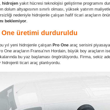
,
hidrojen
yakıt hücresi teknolojisi geliştirme programını d
jen dolum altyapısının sınırlı olması, yüksek yatırım maliyetl
ersizliği nedeniyle hidrojenle çalışan hafif ticari araçların ö
nı beklemiyor
.
 One üretimi durduruldu
bu yıl yeni hidrojenle çalışan
Pro One
araç serisini piyasaya
o One araçların Fransa’nın Hordain, büyük boy araçların is
ikalarında bu yaz başlaması öngörülüyordu. Firma, sekiz ade
hidrojenli ticari araç planlıyordu.