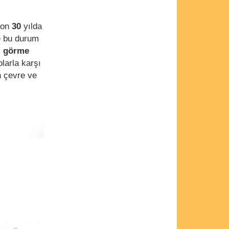
son
30
yılda
e bu durum
,
görme
olarla karşı
n çevre ve