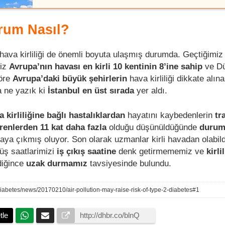
rum Nasıl?
ava kirliliği de önemli boyuta ulaşmış durumda. Geçtiğimiz 
miz
Avrupa’nın havası en kirli 10 kentinin 8’ine sahip
ve Dü
göre
Avrupa’daki büyük şehirlerin
hava kirliliği dikkate alın
a ne yazık ki
İstanbul en üst sırada
yer aldı.
a kirliliğine bağlı hastalıklardan
hayatını kaybedenlerin
tr
irenlerden
11 kat daha fazla
olduğu düşünüldüğünde
duru
taya çıkmış oluyor. Son olarak uzmanlar kirli havadan olabil
yüş saatlarimizi
iş çıkış saatine
denk getirmememiz ve
kirli
diğince
uzak durmamız
tavsiyesinde bulundu.
betes/news/20170210/air-pollution-may-raise-risk-of-type-2-diabetes#1
tle