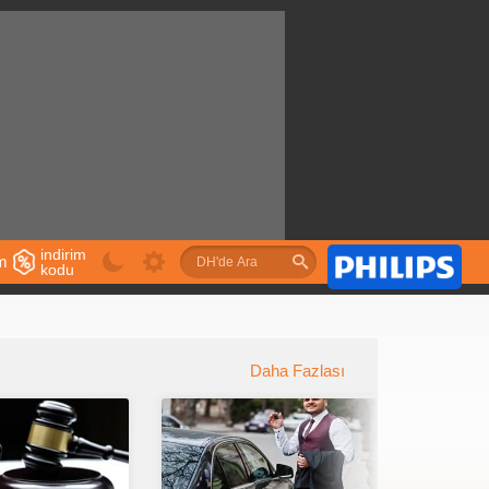
indirim
im
kodu
u
Daha Fazlası