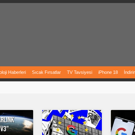
loji
Haberleri
Sıcak
Fırsatlar
TV
Tavsiyesi
iPhone
18
İndir
Önerileri
Türkiye
Araba
Fiyatları
Yapay
Zeka
Şarj
İstasyon
rı
Vizyondaki
Filmler
Bitcoin
Dizi
Önerileri
Telefon
Önerileri
agram
Dondurma
İnstagram
Çöktü
Mü