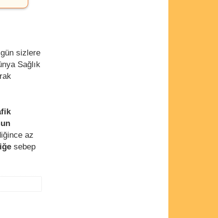
gün sizlere
nya Sağlık
arak
afik
mun
diğince az
liğe
sebep