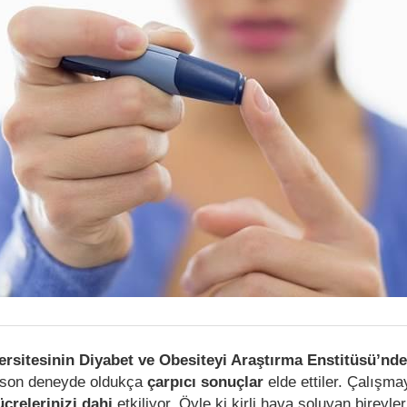
ersitesinin Diyabet ve Obesiteyi Araştırma Enstitüsü’nd
ı son deneyde oldukça
çarpıcı sonuçlar
elde ettiler. Çalışm
crelerinizi dahi
etkiliyor. Öyle ki kirli hava soluyan bireyler