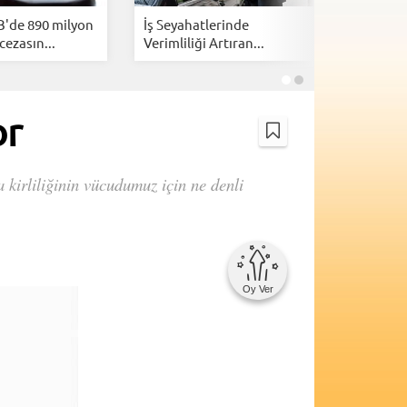
B'de 890 milyon
İş Seyahatlerinde
İsrail, Am
cezasın...
Verimliliği Artıran...
kazanmak
or
 kirliliğinin vücudumuz için ne denli
Oy Ver