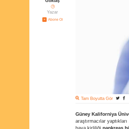
Göktaş
?
Yazar
Tam Boyutta Gör
Güney Kaliforniya Üniv
araştırmacılar yaptıklar
hava kirliliği
pankreas hü