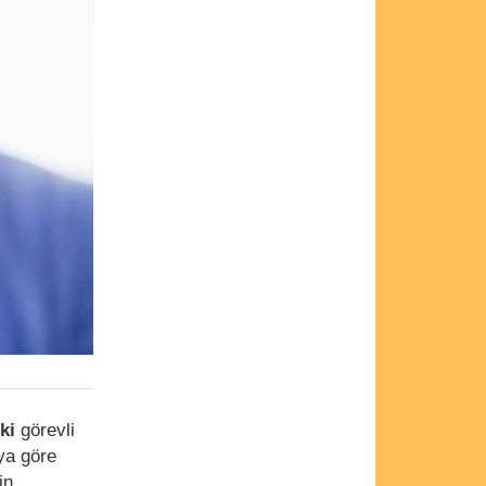
eki
görevli
aya göre
in