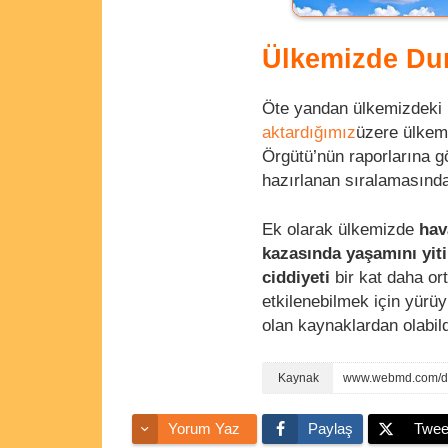
Ülkemizde Du
Öte yandan ülkemizdeki h
aktardığımız
üzere ülke
Örgütü’nün raporlarına 
hazırlanan sıralamasınd
Ek olarak ülkemizde
hav
kazasında yaşamını yit
ciddiyeti
bir kat daha or
etkilenebilmek için yürü
olan kaynaklardan olabil
www.webmd.com/dia
Yorum Yaz
Paylaş
Twee