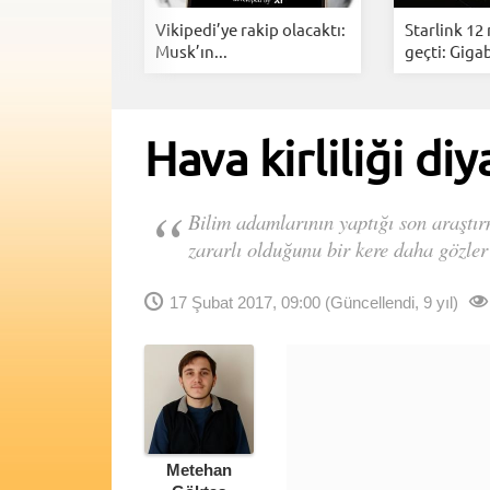
i Anlık
Vikipedi’ye rakip olacaktı:
Starlink 12
rarlarınız...
Musk’ın...
geçti: Gigab
Hava kirliliği diy
Bilim adamlarının yaptığı son araştır
zararlı olduğunu bir kere daha gözler
17 Şubat 2017, 09:00
(Güncellendi, 9 yıl)
Metehan