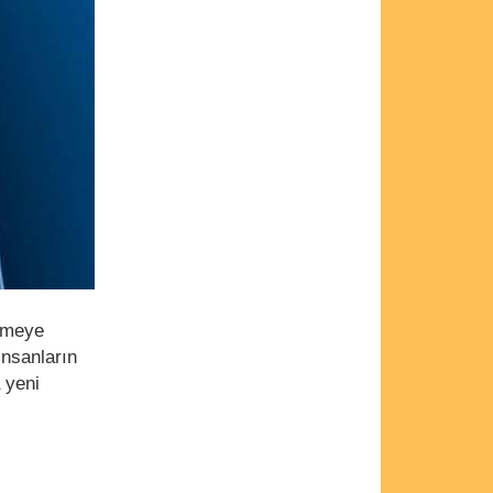
ülmeye
insanların
 yeni