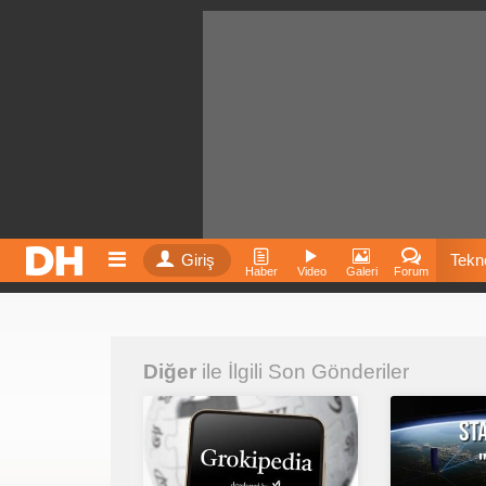
Giriş
Tekno
Haber
Video
Galeri
Forum
Film
Diğer
ile İlgili Son Gönderiler
Fiyatla
İnst