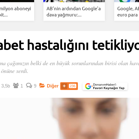
 milyon aboneyi
AB'nin ardından Google'a
Google, A
it...
dava yağmuru:...
euro para 
abet hastalığını tetikliy
ma çağımızın belki de en büyük sorunlarından birisi olan hava
 önüne serdi.
DonanımHaber’i
3,5b
1
9
Diğer
236
+
Favori Kaynağın Yap