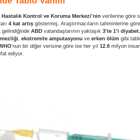
nde Tablo Vahim
 Hastalık Kontrol ve Koruma Merkezi’nin
verilerine göre 
ları
4
kat artış
göstermiş. Araştırmacıların tahminlerine gör
a gelindiğinde
ABD
vatandaşlarının yaklaşık
3’te 1’i diyabet
mezliği
,
ekstremite amputasyonu
ve
erken ölüm
gibi tabl
WHO
’nun bir diğer verisine göre ise her yıl
12.6
milyon insa
efat ediyor.