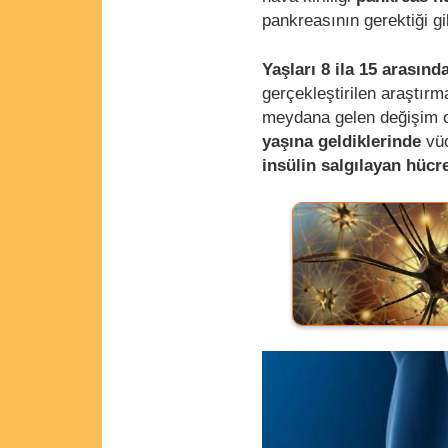
pankreasının gerektiği g
Yaşları 8 ila 15 arasınd
gerçekleştirilen araştırm
meydana gelen değişim ol
yaşına geldiklerinde
vüc
insülin salgılayan hücr