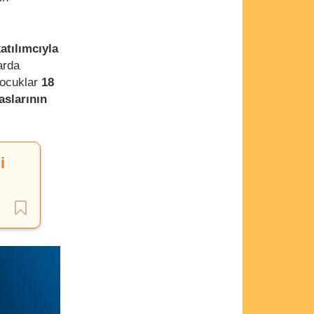
atılımcıyla
arda
çocuklar
18
aslarının
i