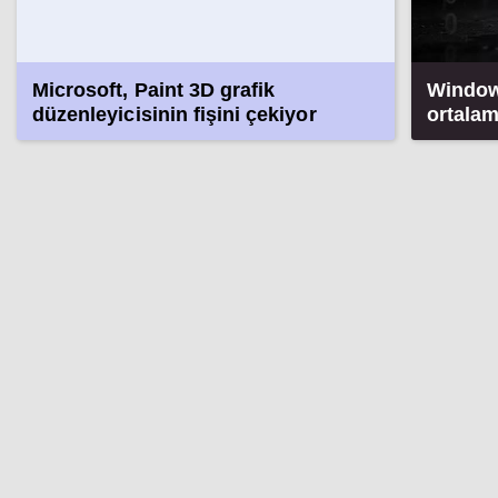
Microsoft, Paint 3D grafik
Window
düzenleyicisinin fişini çekiyor
ortalam