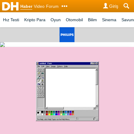
Giriş
Haber
Video
Forum
Hız Testi
Kripto Para
Oyun
Otomobil
Bilim
Sinema
Savu