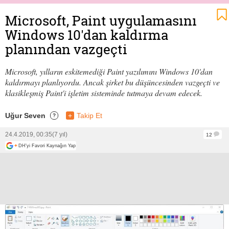
Microsoft, Paint uygulamasını
Windows 10'dan kaldırma
planından vazgeçti
Microsoft, yılların eskitemediği Paint yazılımını Windows 10'dan
kaldırmayı planlıyordu. Ancak şirket bu düşüncesinden vazgeçti ve
klasikleşmiş Paint'i işletim sisteminde tutmaya devam edecek.
Uğur Seven
+
Takip Et
?
24.4.2019, 00:35
(7 yıl)
12
+
DH'yi Favori Kaynağın Yap