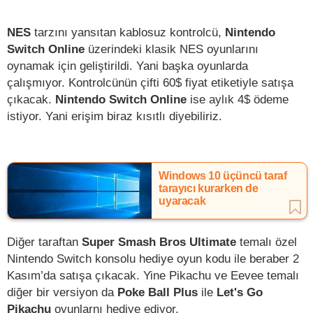
NES
tarzını yansıtan kablosuz kontrolcü,
Nintendo
Switch Online
üzerindeki klasik NES oyunlarını
oynamak için geliştirildi. Yani başka oyunlarda
çalışmıyor. Kontrolcünün çifti 60$ fiyat etiketiyle satışa
çıkacak.
Nintendo Switch Online
ise aylık 4$ ödeme
istiyor. Yani erişim biraz kısıtlı diyebiliriz.
Windows 10 üçüncü taraf
tarayıcı kurarken de
uyaracak
Diğer taraftan
Super Smash Bros Ultimate
temalı özel
Nintendo Switch konsolu hediye oyun kodu ile beraber 2
Kasım’da satışa çıkacak. Yine Pikachu ve Eevee temalı
diğer bir versiyon da
Poke Ball Plus
ile
Let's Go
Pikachu
oyunlarnı hediye ediyor.