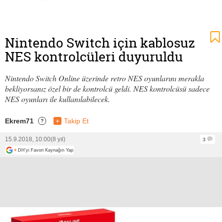
Nintendo Switch için kablosuz
NES kontrolcüleri duyuruldu
Nintendo Switch Online üzerinde retro NES oyunlarını merakla
bekliyorsanız özel bir de kontrolcü geldi. NES kontrolcüsü sadece
NES oyunları ile kullanılabilecek.
Ekrem71
+
Takip Et
?
15.9.2018, 10:00
(8 yıl)
3
+
DH'yi Favori Kaynağın Yap