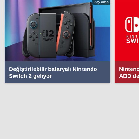
2 ay önce
Değiştirilebilir bataryalı Nintendo
Nintend
Switch 2 geliyor
ABD’de