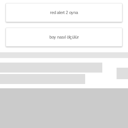
red alert 2 oyna
boy nasıl ölçülür