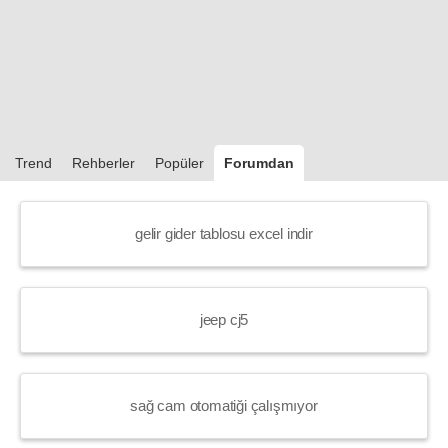
Trend
Rehberler
Popüler
Forumdan
gelir gider tablosu excel indir
jeep cj5
sağ cam otomatiği çalışmıyor