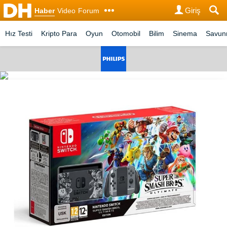
Giriş
Haber
Video
Forum
Hız Testi
Kripto Para
Oyun
Otomobil
Bilim
Sinema
Savu