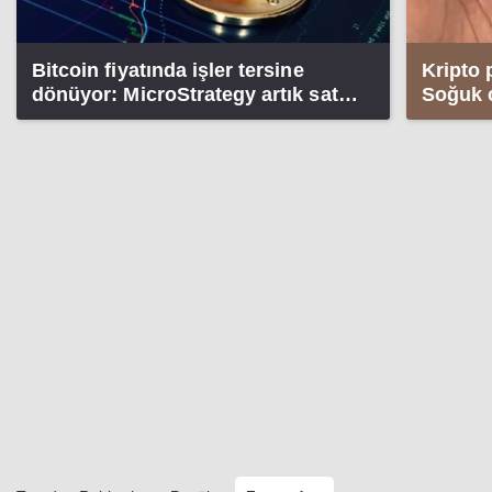
Bitcoin fiyatında işler tersine
Kripto 
dönüyor: MicroStrategy artık satış
Soğuk c
tarafında