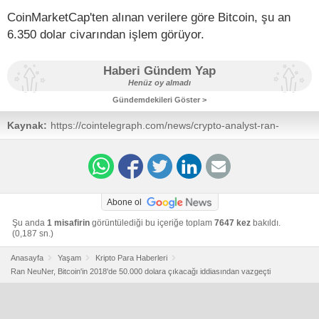
CoinMarketCap'ten alınan verilere göre Bitcoin, şu an
6.350 dolar civarından işlem görüyor.
Haberi Gündem Yap
Henüz oy almadı
Gündemdekileri Göster >
Kaynak:
https://cointelegraph.com/news/crypto-analyst-ran-
neuner-retracts-his-claim-that-bitcoin-will-hit-50k-in-2018
Abone ol
Şu anda
1 misafirin
görüntülediği bu içeriğe toplam
7647 kez
bakıldı.
(0,187 sn.)
Anasayfa
Yaşam
Kripto Para Haberleri
Ran NeuNer, Bitcoin'in 2018'de 50.000 dolara çıkacağı iddiasından vazgeçti