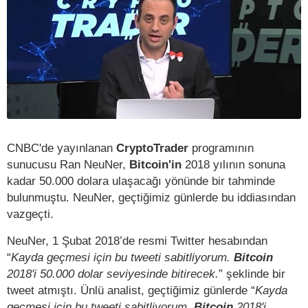
CNBC'de yayınlanan
CryptoTrader
programının
sunucusu Ran NeuNer,
Bitcoin'in
2018 yılının sonuna
kadar 50.000 dolara ulaşacağı yönünde bir tahminde
bulunmuştu. NeuNer, geçtiğimiz günlerde bu iddiasından
vazgeçti.
NeuNer, 1 Şubat 2018’de resmi Twitter hesabından
“
Kayda geçmesi için bu tweeti sabitliyorum.
Bitcoin
2018'i 50.000 dolar seviyesinde bitirecek.
” şeklinde bir
tweet atmıştı. Ünlü analist, geçtiğimiz günlerde “
Kayda
geçmesi için bu tweeti sabitliyorum.
Bitcoin
2018'i