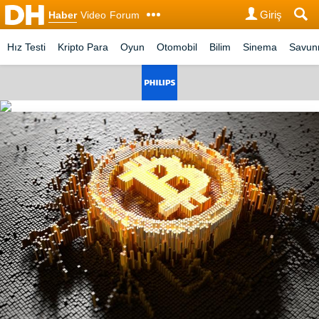
Giriş
Haber
Video
Forum
Hız Testi
Kripto Para
Oyun
Otomobil
Bilim
Sinema
Savu