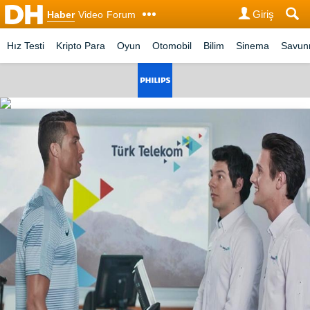
Giriş
Haber
Video
Forum
Hız Testi
Kripto Para
Oyun
Otomobil
Bilim
Sinema
Savu