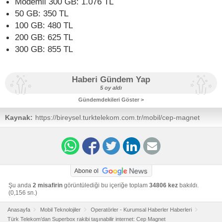
Modemli 300 GB: 1.076 TL
50 GB: 350 TL
100 GB: 480 TL
200 GB: 625 TL
300 GB: 855 TL
Haberi Gündem Yap
5 oy aldı
Gündemdekileri Göster >
Kaynak:
https://bireysel.turktelekom.com.tr/mobil/cep-magnet
Abone ol
Şu anda
2 misafirin
görüntülediği bu içeriğe toplam
34806 kez
bakıldı.
(0,156 sn.)
Anasayfa
Mobil Teknolojiler
Operatörler - Kurumsal Haberler Haberleri
Türk Telekom’dan Superbox rakibi taşınabilir internet: Cep Magnet