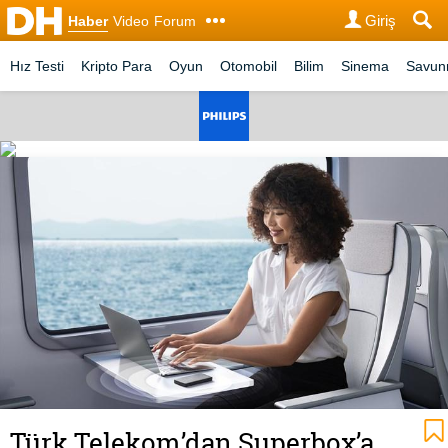
Giriş
Haber
Video
Forum
Hız Testi
Kripto Para
Oyun
Otomobil
Bilim
Sinema
Savu
Türk Telekom’dan Superbox’a