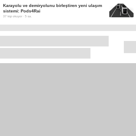
Karayolu ve demiryolunu birleştiren yeni ulaşım
sistemi: Pods4Rai
37
kişi okuyor ·
5 sa.