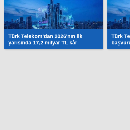
Türk Telekom’dan 2026'nın ilk
Türk T
yarısında 17,2 milyar TL kâr
başvuru
zirvede