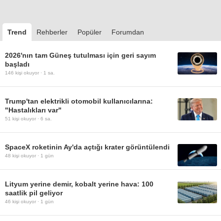
Trend
Rehberler
Popüler
Forumdan
2026'nın tam Güneş tutulması için geri sayım
başladı
146
kişi okuyor ·
1 sa.
Trump'tan elektrikli otomobil kullanıcılarına:
"Hastalıkları var"
51
kişi okuyor ·
6 sa.
SpaceX roketinin Ay'da açtığı krater görüntülendi
48
kişi okuyor ·
1 gün
Lityum yerine demir, kobalt yerine hava: 100
saatlik pil geliyor
46
kişi okuyor ·
1 gün