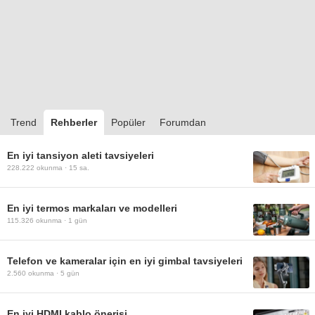
Trend
Rehberler
Popüler
Forumdan
En iyi tansiyon aleti tavsiyeleri
228.222
okunma ·
15 sa.
En iyi termos markaları ve modelleri
115.326
okunma ·
1 gün
Telefon ve kameralar için en iyi gimbal tavsiyeleri
2.560
okunma ·
5 gün
En iyi HDMI kablo önerisi