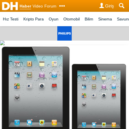
Giriş
Haber
Video
Forum
Hız Testi
Kripto Para
Oyun
Otomobil
Bilim
Sinema
Savu