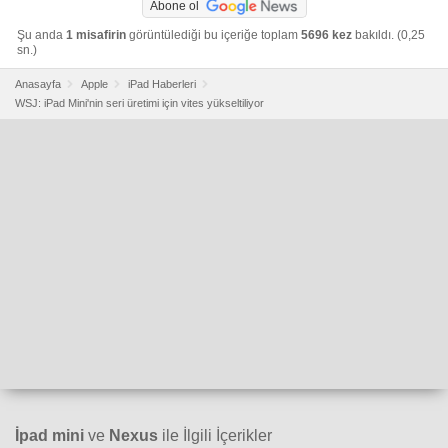
Abone ol
Şu anda
1 misafirin
görüntülediği bu içeriğe toplam
5696 kez
bakıldı. (0,25
sn.)
Anasayfa
Apple
iPad Haberleri
WSJ: iPad Mini'nin seri üretimi için vites yükseltiliyor
İpad mini
ve
Nexus
ile İlgili İçerikler