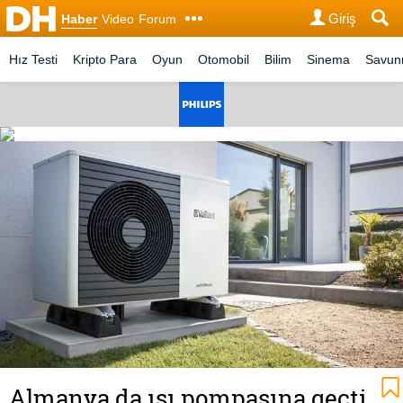
Giriş
Haber
Video
Forum
Hız Testi
Kripto Para
Oyun
Otomobil
Bilim
Sinema
Savu
Almanya da ısı pompasına geçti