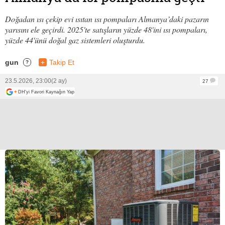
Doğadan ısı çekip evi ısıtan ısı pompaları Almanya’daki pazarın
yarısını ele geçirdi. 2025'te satışların yüzde 48'ini ısı pompaları,
yüzde 44'ünü doğal gaz sistemleri oluşturdu.
gun
+
Takip Et
?
23.5.2026, 23:00
(2 ay)
27
+
DH'yi Favori Kaynağın Yap