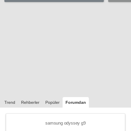
Nehri’n
Trend
Rehberler
Popüler
Forumdan
samsung odyssey g9