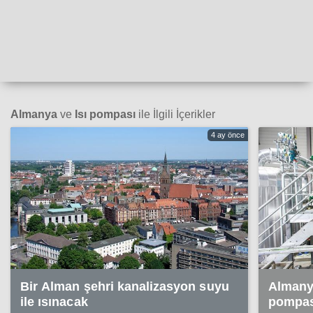
Almanya
ve
Isı pompası
ile İlgili İçerikler
4 ay önce
Bir Alman şehri kanalizasyon suyu
Almany
ile ısınacak
pompas