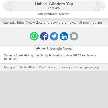
Haberi Gündem Yap
17 oy aldı
Gündemdekileri Göster >
Kaynak:
https://www.cleanenergywire.org/news/half-new-heating-
systems-sold-germany-are-heat-pumps
Abone ol
Şu anda
1 misafirin
görüntülediği bu içeriğe toplam
50842 kez
bakıldı.
(0,203 sn.)
Anasayfa
Popüler Bilim
Enerji Haberleri
Almanya da ısı pompasına geçti