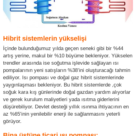
Hibrit sistemlerin yükselişi
İçinde bulunduğumuz yılda geçen seneki gibi bir %44
artış yerine, makul bir %10 büyüme bekleniyor. Yükselen
trendler arasında ise soğutma işlevide sağlayan ısı
pompalarının yeni satışların %38’ini oluşturacağı tahmin
ediliyor. Isı pompası ve doğal gaz hibrit sistemlerinde
yaygınlaşması bekleniyor. Bu hibrit sistemlerde ,çok
soğuk kara kış günlerinde doğal gazdan yardım alıyorlar
ve gerek kurulum maliyetleri yada ısıtma giderlerini
düşürebiliyor. Devlet desteği yıllık ısınma ihtiyacının en
az %65’inin yenilebilir enerji ile sağlanmasını yeterli
görüyor.
Bina üstüne ticari ısı pompası: