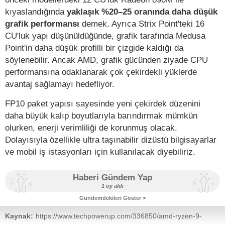
kıyaslandığında
yaklaşık %20–25 oranında daha düşük
grafik performansı
demek. Ayrıca Strix Point'teki 16
CU'luk yapı düşünüldüğünde, grafik tarafında Medusa
Point'in daha düşük profilli bir çizgide kaldığı da
söylenebilir. Ancak AMD, grafik gücünden ziyade CPU
performansına odaklanarak çok çekirdekli yüklerde
avantaj sağlamayı hedefliyor.
FP10 paket yapısı sayesinde yeni çekirdek düzenini
daha büyük kalıp boyutlarıyla barındırmak mümkün
olurken, enerji verimliliği de korunmuş olacak.
Dolayısıyla özellikle ultra taşınabilir dizüstü bilgisayarlar
ve mobil iş istasyonları için kullanılacak diyebiliriz.
Haberi Gündem Yap
1 oy aldı
Gündemdekileri Göster >
Kaynak:
https://www.techpowerup.com/336850/amd-ryzen-9-
medusa-point-apu-comes-with-22-zen-6-cores-and-rdna-