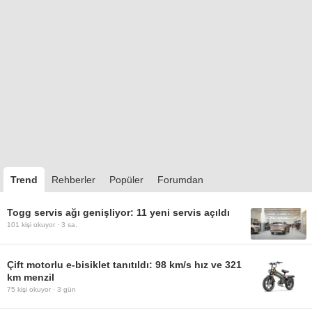
Trend
Rehberler
Popüler
Forumdan
Togg servis ağı genişliyor: 11 yeni servis açıldı
101
kişi okuyor ·
3 sa.
Çift motorlu e-bisiklet tanıtıldı: 98 km/s hız ve 321
km menzil
75
kişi okuyor ·
3 gün