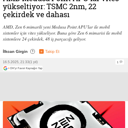
yükseltiyor: TSMC 2nm, 22
çekirdek ve dahası
AMD, Zen 6 mimarili yeni Medusa Point APU'lar ile mobil
sistemler için vites yükseliyor. Buna göre Zen 6 mimarisi ile mobil
sistemlere 24 çekirdek, 48 iş parçacığı geliyor.
İlkcan Girgin
+
Takip Et
?
16.5.2025, 21:33
(1 yıl)
1
+
DH'yi Favori Kaynağın Yap