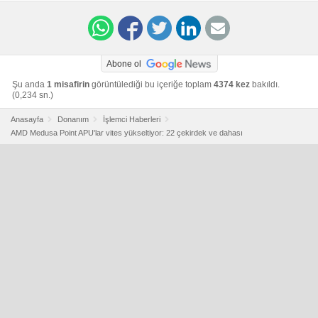
3-5-igpu
Abone ol
Şu anda
1 misafirin
görüntülediği bu içeriğe toplam
4374 kez
bakıldı.
(0,234 sn.)
Anasayfa
Donanım
İşlemci Haberleri
AMD Medusa Point APU'lar vites yükseltiyor: 22 çekirdek ve dahası