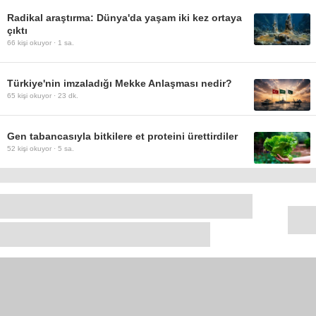
Radikal araştırma: Dünya'da yaşam iki kez ortaya
çıktı
66
kişi okuyor ·
1 sa.
Türkiye'nin imzaladığı Mekke Anlaşması nedir?
65
kişi okuyor ·
23 dk.
Gen tabancasıyla bitkilere et proteini ürettirdiler
52
kişi okuyor ·
5 sa.