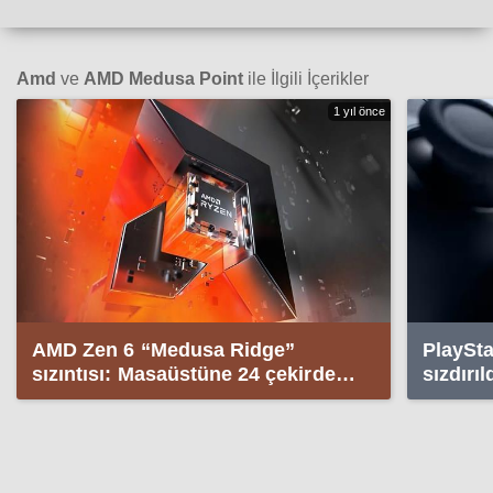
Amd
ve
AMD Medusa Point
ile İlgili İçerikler
1 yıl önce
AMD Zen 6 “Medusa Ridge”
PlaySta
sızıntısı: Masaüstüne 24 çekirdek
sızdırıl
dönemi geliyor