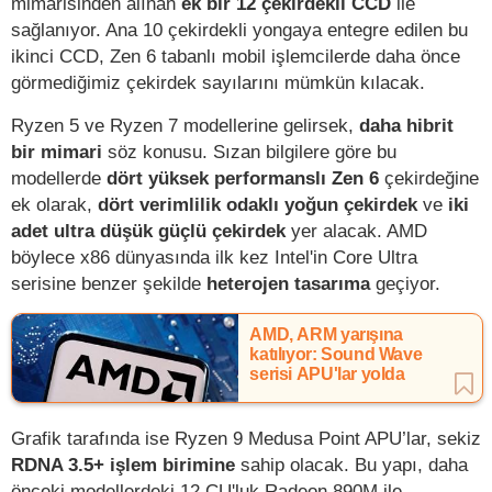
mimarisinden alınan
ek bir 12 çekirdekli CCD
ile
sağlanıyor. Ana 10 çekirdekli yongaya entegre edilen bu
ikinci CCD, Zen 6 tabanlı mobil işlemcilerde daha önce
görmediğimiz çekirdek sayılarını mümkün kılacak.
Ryzen 5 ve Ryzen 7 modellerine gelirsek,
daha hibrit
bir mimari
söz konusu. Sızan bilgilere göre bu
modellerde
dört yüksek performanslı Zen 6
çekirdeğine
ek olarak,
dört verimlilik odaklı yoğun çekirdek
ve
iki
adet ultra düşük güçlü çekirdek
yer alacak. AMD
böylece x86 dünyasında ilk kez Intel'in Core Ultra
serisine benzer şekilde
heterojen tasarıma
geçiyor.
AMD, ARM yarışına
katılıyor: Sound Wave
serisi APU'lar yolda
Grafik tarafında ise Ryzen 9 Medusa Point APU’lar, sekiz
RDNA 3.5+ işlem birimine
sahip olacak. Bu yapı, daha
önceki modellerdeki 12 CU'luk Radeon 890M ile