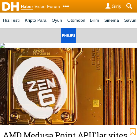
Giriş
Haber
Video
Forum
Hız Testi
Kripto Para
Oyun
Otomobil
Bilim
Sinema
Savu
AMD Medusa Point APU'lar vites