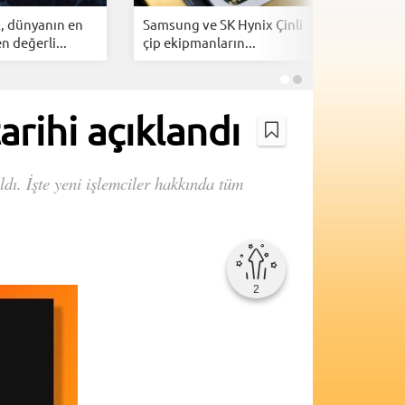
, dünyanın en
Samsung ve SK Hynix Çinli
AMD'de y
n değerli...
çip ekipmanların...
büyüyor! 
rihi açıklandı
ı. İşte yeni işlemciler hakkında tüm
2