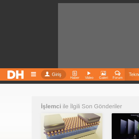
Giriş
Tekno
Haber
Video
Galeri
Forum
Film
İşlemci
ile İlgili Son Gönderiler
Fiyatla
İnst