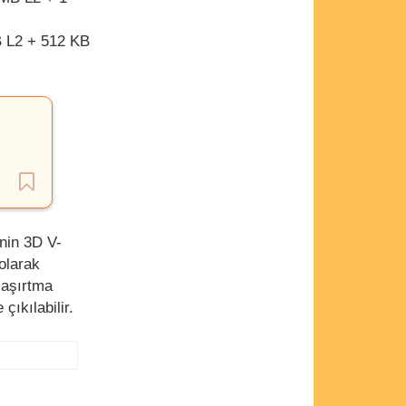
 L2 + 512 KB
nin 3D V-
 olarak
 aşırtma
ıkılabilir.