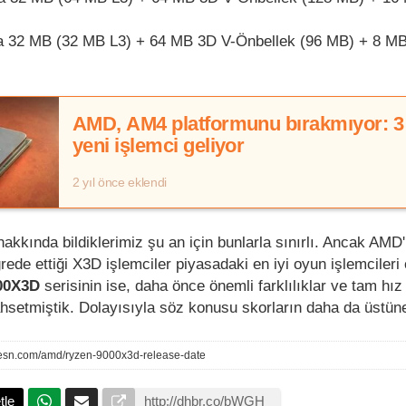
 32 MB (32 MB L3) + 64 MB 3D V-Önbellek (96 MB) + 8 MB
AMD, AM4 platformunu bırakmıyor: 3
yeni işlemci geliyor
2 yıl önce eklendi
ında bildiklerimiz şu an için bunlarla sınırlı. Ancak AMD'
rede ettiği X3D işlemciler piyasadaki en iyi oyun işlemcileri
00X3D
serisinin ise, daha önce önemli farklılıklar ve tam hız
setmiştik. Dolayısıyla söz konusu skorların daha da üstüne ç
esn.com/amd/ryzen-9000x3d-release-date
tle