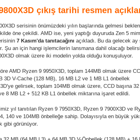
800X3D çıkış tarihi resmen açıkla
00X3D serisinin önümüzdeki yılın başlarında gelmesi beklen
ekilde öne çekildi. AMD ise, yeni yaptığı duyuruda Zen 5 mim
risinin
7 Kasım'da tanıtacağını
açıkladı. Bu da gelecek ay 
. Şu an için hangi işlemcilerin lansmana dahil olacağı belir
X3D olmak üzere iki modelin yolda olduğu konuşuluyor.
a göre AMD Ryzen 9 9950X3D, toplam 144MB olmak üzere C
B 3D V-Cache (128 MB), 16 MB L2 ve 1 MB L1 önbellek
3D'ye gelirsek, toplam 104MB olmak üzere, CCD başına 3
 8 MB L2 + 512 KB L1 önbellek miktarına işaret edildi.
imiz yıl tanıtılan Ryzen 9 7950X3D, Ryzen 9 7900X3D ve R
44, 140 ve 104MB önbelleğe sahip. Dolayısıyla en büyük yü
ak gibi görünüyor.
 32 MB (64 MB L3) + 64 MB 3D V-Önbellek (128 MB) + 16 