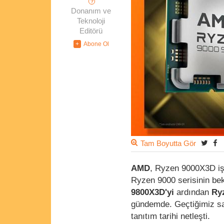
?
Donanım ve
Teknoloji
Editörü
Tam Boyutta Gör
AMD
, Ryzen 9000X3D işl
Ryzen 9000 serisinin bekl
9800X3D'yi
ardından
Ry
gündemde. Geçtiğimiz saa
tanıtım tarihi netleşti.