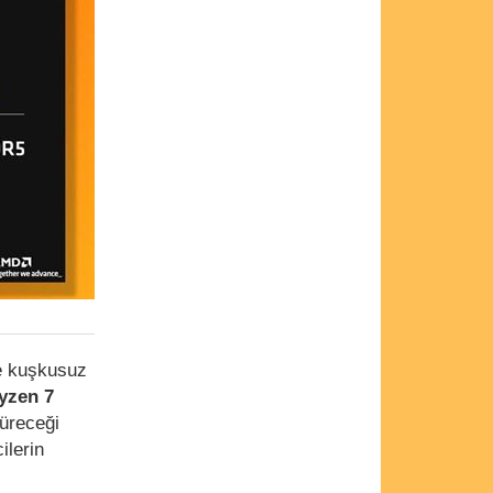
se kuşkusuz
yzen 7
üreceği
ilerin