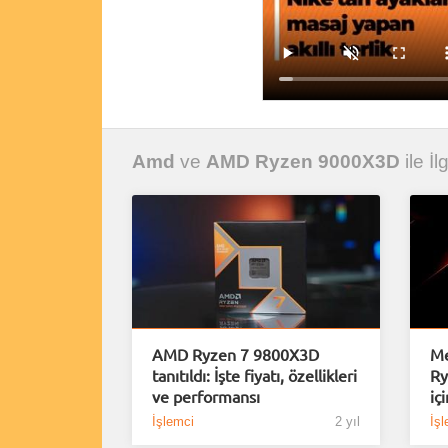
Amd
ve
AMD Ryzen 9000X3D
ile İl
AMD Ryzen 7 9800X3D
Me
tanıtıldı: İşte fiyatı, özellikleri
Ry
ve performansı
içi
İşlemci
2 yıl
İşl