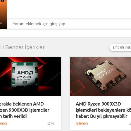
gili Benzer İçerikler
amd mi inte
rakla beklenen AMD
AMD Ryzen 9000X3D
zen 9000X3D işlemciler
işlemcileri bekleyenlere k
n tarih verildi
haber: Bu yıl çıkmayabilir
emci
2 yıl
İşlemci
2