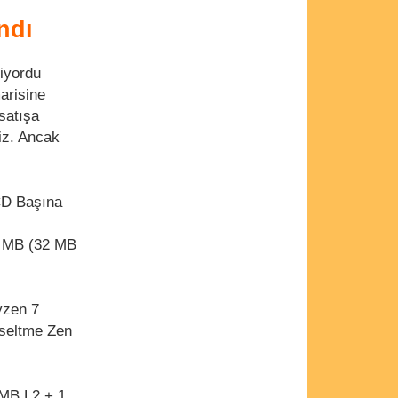
ndı
iyordu
arisine
satışa
siz. Ancak
CD Başına
2 MB (32 MB
yzen 7
kseltme Zen
MB L2 + 1