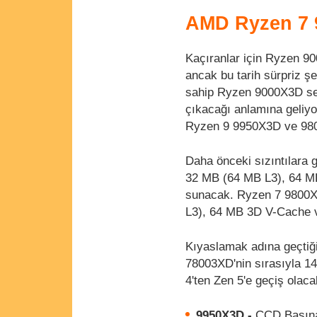
AMD Ryzen 7 9
Kaçıranlar için Ryzen 90
ancak bu tarih sürpriz ş
sahip Ryzen 9000X3D se
çıkacağı anlamına geliyor
Ryzen 9 9950X3D ve 9800
Daha önceki sızıntılar
32 MB (64 MB L3), 64 M
sunacak. Ryzen 7 9800X
L3), 64 MB 3D V-Cache ve
Kıyaslamak adına geçtiğ
78003XD'nin sırasıyla 1
4'ten Zen 5'e geçiş olac
9950X3D -
CCD Başına