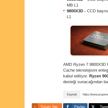
MB L1
9800X3D -
CCD başına
L1
AMD Ryzen 7 9800X3D hakk
Cache teknolojisini enteg
kabul ediliyor.
Ryzen 90
desteği sunacağından bah
https://www.pcgam
Yorum Yaz
Paylaş
Twee