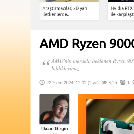
CPU
Araştırmacılar, 2D yarı
Nvidia RTX
lisanslıyor:...
iletkenlerde...
ile karşılaştı
AMD Ryzen 9000X3
AMD'nin merakla beklenen Ryzen 9000X
bildiklerimiz...
22 Ekim 2024, 12:02
(2 yıl)
5,2b
1
İlkcan Girgin