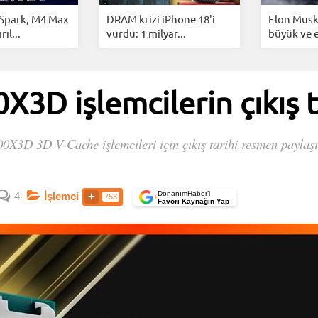
 Spark, M4 Max
DRAM krizi iPhone 18'i
Elon Musk
rıl...
vurdu: 1 milyar...
büyük ve e
D işlemcilerin çıkış ta
3D 3D V-Cache işlemcileri için çıkış tarihi resmen paylaşıld
DonanımHaber’i
4
İşlemci
753
+
Favori Kaynağın Yap