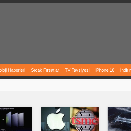
loji
Haberleri
Sıcak
Fırsatlar
TV
Tavsiyesi
iPhone
18
İndir
Önerileri
Türkiye
Araba
Fiyatları
Yapay
Zeka
Şarj
İstasyon
rı
Vizyondaki
Filmler
Bitcoin
Dizi
Önerileri
Telefon
Önerileri
agram
Dondurma
İnstagram
Çöktü
Mü