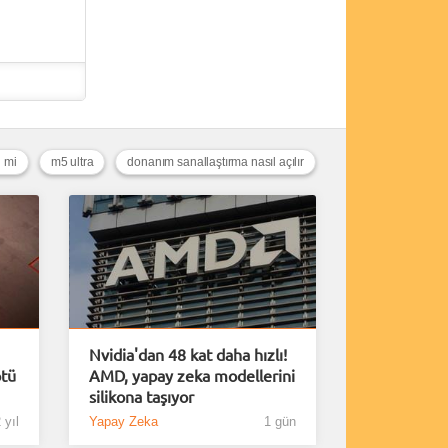
l mi
m5 ultra
donanım sanallaştırma nasıl açılır
Nvidia'dan 48 kat daha hızlı!
ötü
AMD, yapay zeka modellerini
silikona taşıyor
 yıl
Yapay Zeka
1 gün