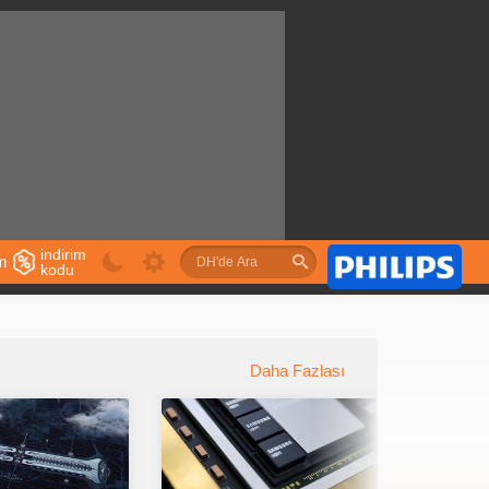
indirim
im
kodu
u
Daha Fazlası