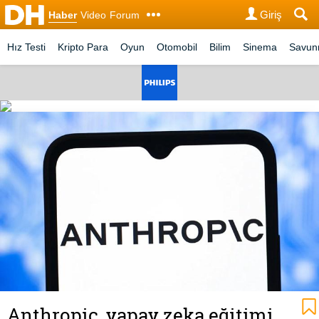
Giriş
Haber
Video
Forum
Hız Testi
Kripto Para
Oyun
Otomobil
Bilim
Sinema
Savu
Anthropic, yapay zeka eğitimi