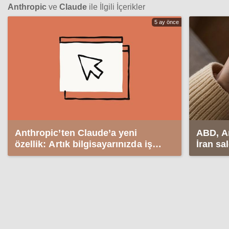
Anthropic
ve
Claude
ile İlgili İçerikler
5 ay önce
Anthropic’ten Claude’a yeni
ABD, An
özellik: Artık bilgisayarınızda iş
İran sa
yapıyor