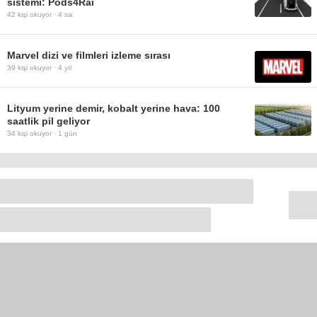
sistemi: Pods4Rai
42
kişi okuyor ·
4 sa.
Marvel dizi ve filmleri izleme sırası
39
kişi okuyor ·
4 yıl
Lityum yerine demir, kobalt yerine hava: 100
saatlik pil geliyor
34
kişi okuyor ·
1 gün