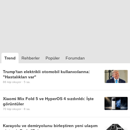
Trend
Rehberler
Popüler
Forumdan
Trump'tan elektrikli otomobil kullanıcılarına:
"Hastalıkları var"
86
kişi okuyor ·
5 sa.
Xiaomi Mix Fold 5 ve HyperOS 4 sızdırıldı: İşte
görüntüler
70
kişi okuyor ·
8 sa.
Karayolu ve demiryolunu birleştiren yeni ulaşım