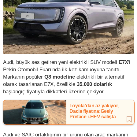
Audi, büyük ses getiren yeni elektrikli SUV modeli
E7X
'i
Pekin Otomobil Fuarı'nda ilk kez kamuoyuna tanıttı.
Markanın popüler
Q8 modeline
elektrikli bir alternatif
olarak tasarlanan E7X, özellikle
35.000 dolarlık
başlangıç fiyatıyla dikkatleri üzerine çekiyor.
Toyota'dan az yakıyor,
Dacia fiyatına:Geely
Preface i-HEV satışta
Audi ve SAIC ortaklığının bir ürünü olan araç markanın