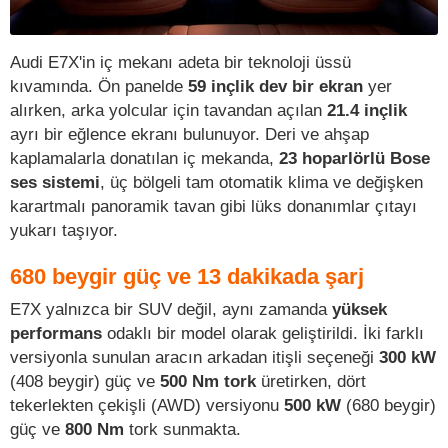
Audi E7X'in iç mekanı adeta bir teknoloji üssü
kıvamında. Ön panelde
59 inçlik dev bir ekran
yer
alırken, arka yolcular için tavandan açılan
21.4 inçlik
ayrı bir eğlence ekranı bulunuyor. Deri ve ahşap
kaplamalarla donatılan iç mekanda,
23 hoparlörlü Bose
ses sistemi
, üç bölgeli tam otomatik klima ve değişken
karartmalı panoramik tavan gibi lüks donanımlar çıtayı
yukarı taşıyor.
680 beygir güç ve 13 dakikada şarj
E7X yalnızca bir SUV değil, aynı zamanda
yüksek
performans
odaklı bir model olarak geliştirildi. İki farklı
versiyonla sunulan aracın arkadan itişli seçeneği
300 kW
(408 beygir) güç ve
500 Nm tork
üretirken, dört
tekerlekten çekişli (AWD) versiyonu
500 kW
(680 beygir)
güç ve
800 Nm
tork sunmakta.