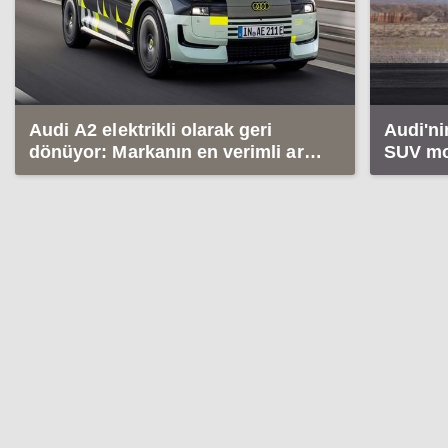
Audi A2 elektrikli olarak geri
Audi'ni
dönüyor: Markanın en verimli aracı
SUV mod
olacak