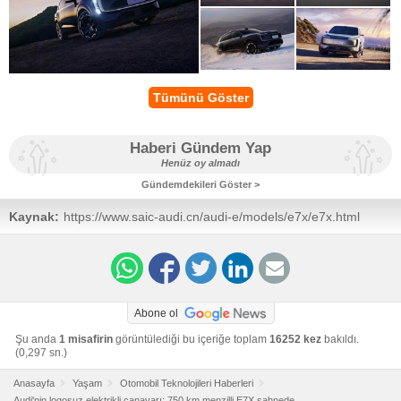
Tümünü Göster
Haberi Gündem Yap
Henüz oy almadı
Gündemdekileri Göster >
Kaynak:
https://www.saic-audi.cn/audi-e/models/e7x/e7x.html
Abone ol
Şu anda
1 misafirin
görüntülediği bu içeriğe toplam
16252 kez
bakıldı.
(0,297 sn.)
Anasayfa
Yaşam
Otomobil Teknolojileri Haberleri
Audi'nin logosuz elektrikli canavarı: 750 km menzilli E7X sahnede