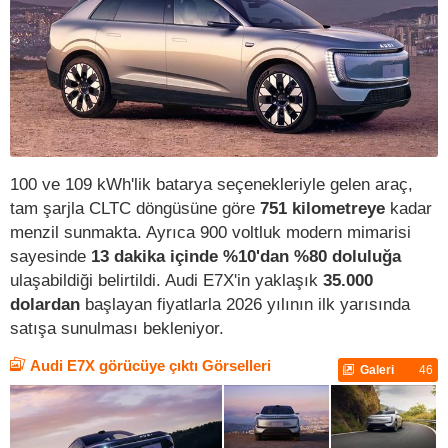
100 ve 109 kWh'lik batarya seçenekleriyle gelen araç,
tam şarjla CLTC döngüsüne göre
751 kilometreye
kadar
menzil sunmakta. Ayrıca 900 voltluk modern mimarisi
sayesinde
13 dakika içinde %10'dan %80 doluluğa
ulaşabildiği belirtildi. Audi E7X'in yaklaşık
35.000
dolardan
başlayan fiyatlarla 2026 yılının ilk yarısında
satışa sunulması bekleniyor.
Audi E7X görücüye çıktı Görselleri
Galeri
46