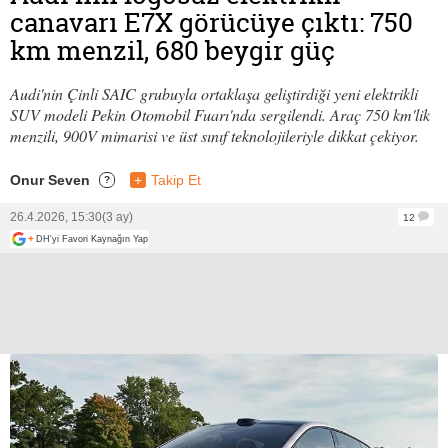
canavarı E7X görücüye çıktı: 750
km menzil, 680 beygir güç
Audi'nin Çinli SAIC grubuyla ortaklaşa geliştirdiği yeni elektrikli
SUV modeli Pekin Otomobil Fuarı'nda sergilendi. Araç 750 km'lik
menzili, 900V mimarisi ve üst sınıf teknolojileriyle dikkat çekiyor.
Onur Seven
+
Takip Et
?
26.4.2026, 15:30
(3 ay)
12
+
DH'yi Favori Kaynağın Yap