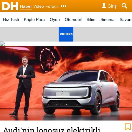
Giriş
Haber
Video
Forum
Hız Testi
Kripto Para
Oyun
Otomobil
Bilim
Sinema
Savu
Audi'nin logosuz elektrikli