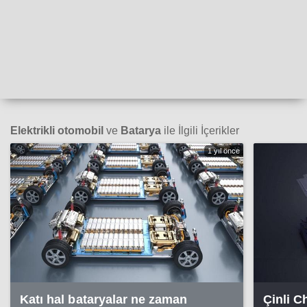
Elektrikli otomobil
ve
Batarya
ile İlgili İçerikler
1 yıl önce
Katı hal bataryalar ne zaman
Çinli C