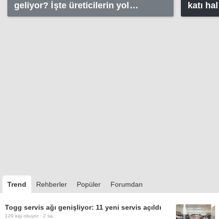
geliyor? İşte üreticilerin yol
katı ha
haritalar
Trend
Rehberler
Popüler
Forumdan
Togg servis ağı genişliyor: 11 yeni servis açıldı
129
kişi okuyor ·
2 sa.