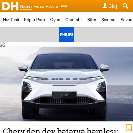
Giriş
Haber
Video
Forum
Hız Testi
Kripto Para
Oyun
Otomobil
Bilim
Sinema
Savu
Chery'den dev batarya hamlesi: