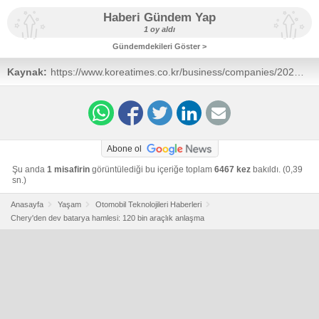
Haberi Gündem Yap
1 oy aldı
Gündemdekileri Göster >
Kaynak:
https://www.koreatimes.co.kr/business/companies/20250616
energy-solution-becomes-1st-korean-firm-to-begin-
mass-sales-of-cylindrical-batteries-to-chinese-carmaker
Abone ol
Şu anda
1 misafirin
görüntülediği bu içeriğe toplam
6467 kez
bakıldı. (0,39
sn.)
Anasayfa
Yaşam
Otomobil Teknolojileri Haberleri
Chery'den dev batarya hamlesi: 120 bin araçlık anlaşma