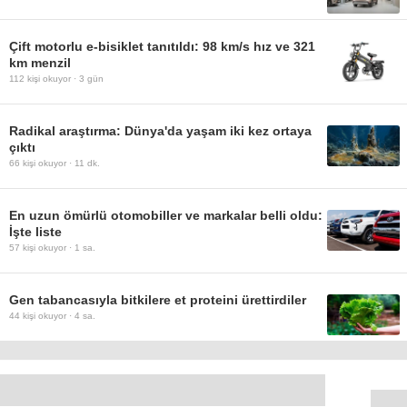
Çift motorlu e-bisiklet tanıtıldı: 98 km/s hız ve 321
km menzil
112
kişi okuyor ·
3 gün
Radikal araştırma: Dünya'da yaşam iki kez ortaya
çıktı
66
kişi okuyor ·
11 dk.
En uzun ömürlü otomobiller ve markalar belli oldu:
İşte liste
57
kişi okuyor ·
1 sa.
Gen tabancasıyla bitkilere et proteini ürettirdiler
44
kişi okuyor ·
4 sa.