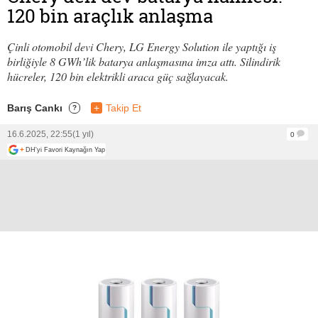
120 bin araçlık anlaşma
Çinli otomobil devi Chery, LG Energy Solution ile yaptığı iş
birliğiyle 8 GWh’lik batarya anlaşmasına imza attı. Silindirik
hücreler, 120 bin elektrikli araca güç sağlayacak.
Barış Cankı
+
Takip Et
?
16.6.2025, 22:55
(1 yıl)
0
+
DH'yi Favori Kaynağın Yap