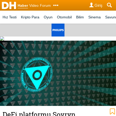
Giriş
Haber
Video
Forum
Hız Testi
Kripto Para
Oyun
Otomobil
Bilim
Sinema
Savu
DeFi platformu Sovryn