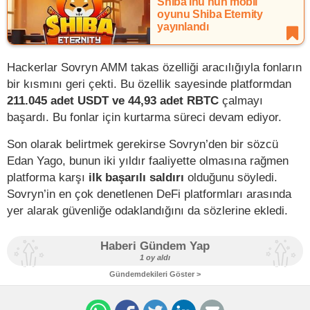
Shiba Inu’nun mobil
oyunu Shiba Eternity
yayınlandı
Hackerlar Sovryn AMM takas özelliği aracılığıyla fonların
bir kısmını geri çekti. Bu özellik sayesinde platformdan
211.045 adet USDT ve 44,93 adet RBTC
çalmayı
başardı. Bu fonlar için kurtarma süreci devam ediyor.
Son olarak belirtmek gerekirse Sovryn’den bir sözcü
Edan Yago, bunun iki yıldır faaliyette olmasına rağmen
platforma karşı
ilk başarılı saldırı
olduğunu söyledi.
Sovryn’in en çok denetlenen DeFi platformları arasında
yer alarak güvenliğe odaklandığını da sözlerine ekledi.
Haberi Gündem Yap
1 oy aldı
Gündemdekileri Göster >