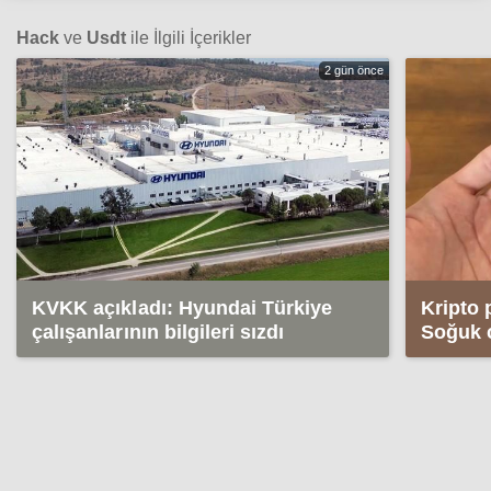
Hack
ve
Usdt
ile İlgili İçerikler
2 gün önce
KVKK açıkladı: Hyundai Türkiye
Kripto 
çalışanlarının bilgileri sızdı
Soğuk c