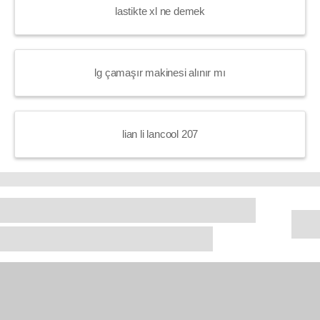
lastikte xl ne demek
lg çamaşır makinesi alınır mı
lian li lancool 207