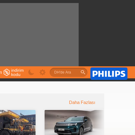
indirim
im
kodu
u
Daha Fazlası