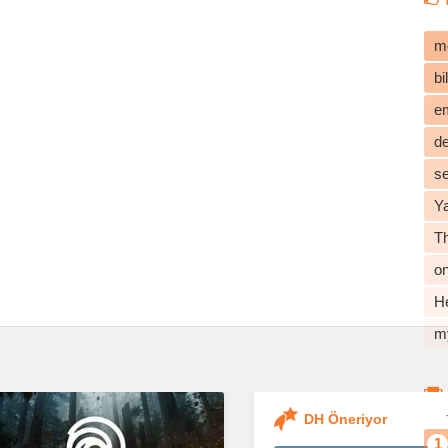
m
b
e
d
s
Y
T
o
He
m
DH Öneriyor
1