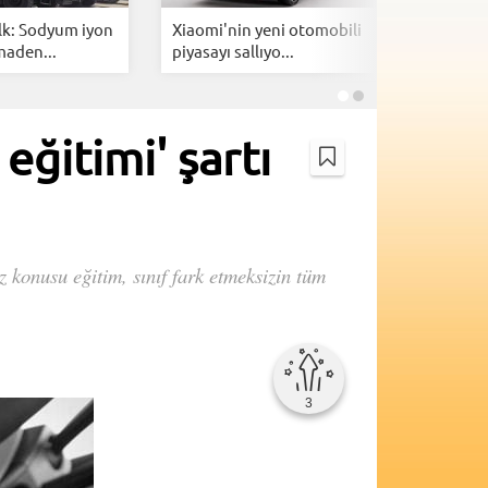
lk: Sodyum iyon
Xiaomi'nin yeni otomobili
Togg içi
maden...
piyasayı sallıyo...
özel 1 mi
eğitimi' şartı
z konusu eğitim, sınıf fark etmeksizin tüm
3