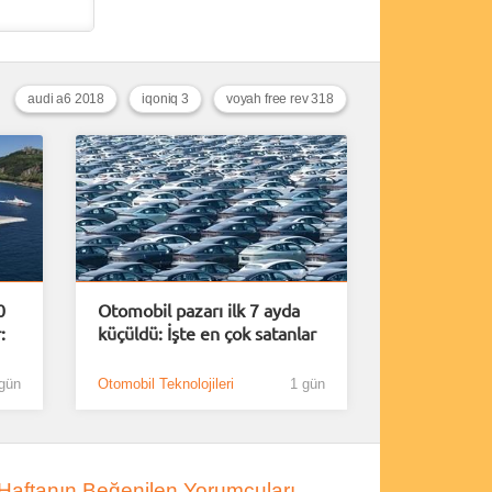
audi a6 2018
iqoniq 3
voyah free rev 318
0
Otomobil pazarı ilk 7 ayda
:
küçüldü: İşte en çok satanlar
gün
Otomobil Teknolojileri
1 gün
Haftanın Beğenilen Yorumcuları