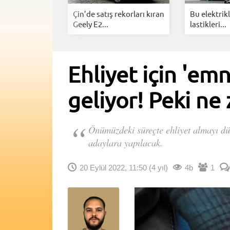
celleme krizi:
Çin’de satış rekorları kıran
Bu elektrikl
..
Geely E2...
lastikleri...
Ehliyet için 'em
geliyor! Peki ne
Önümüzdeki süreçte ehliyet almayı düşü
adaylara yapılacak.
20 Eylül 2022, 11:50
(4 yıl)
4b
1