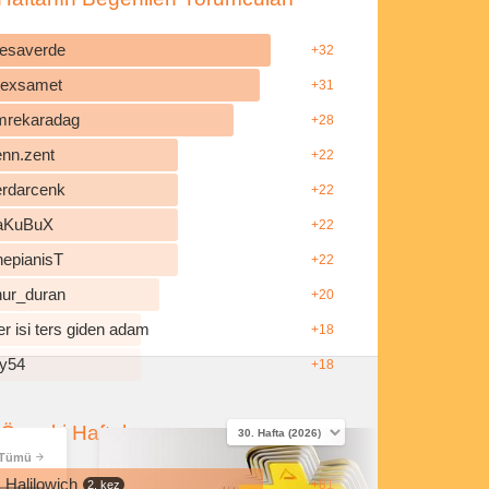
esaverde
+32
ilexsamet
+31
mrekaradag
+28
enn.zent
+22
erdarcenk
+22
aKuBuX
+22
hepianisT
+22
nur_duran
+20
r isi ters giden adam
+18
y54
+18
Önceki Haftalar
Tümü
Halilowich
+81
2. kez