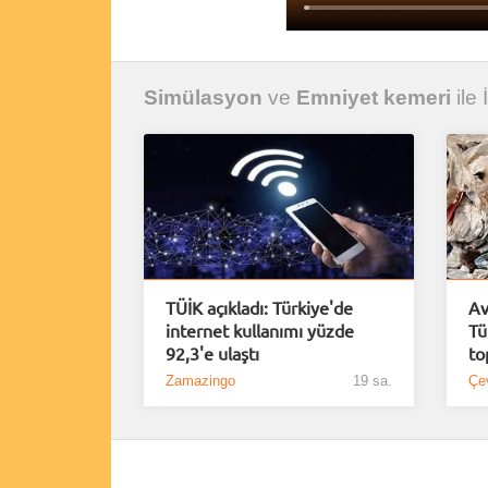
Simülasyon
ve
Emniyet kemeri
ile 
TÜİK açıkladı: Türkiye'de
Av
internet kullanımı yüzde
Tü
92,3'e ulaştı
to
Zamazingo
19 sa.
Çe