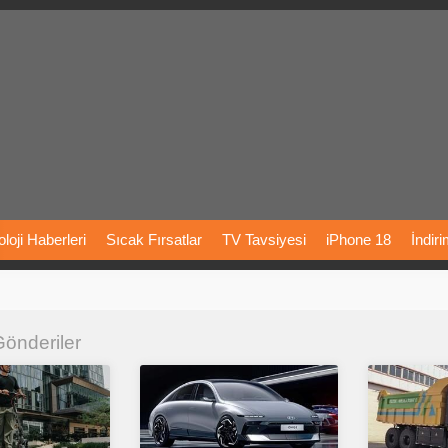
loji
Haberleri
Sıcak
Fırsatlar
TV
Tavsiyesi
iPhone
18
İndir
Önerileri
Türkiye
Araba
Fiyatları
Yapay
Zeka
Şarj
İstasyon
 Gönderiler
rı
Vizyondaki
Filmler
Bitcoin
Dizi
Önerileri
Telefon
Önerileri
agram
Dondurma
İnstagram
Çöktü
Mü