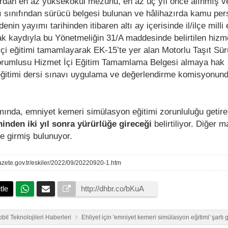
rdan en az yüksekokul mezunu, en az üç yıl önce alınmış ve
sı sınıfından sürücü belgesi bulunan ve hâlihazırda kamu per
nin yayımı tarihinden itibaren altı ay içerisinde il/ilçe milli 
 kaydıyla bu Yönetmeliğin 31/A maddesinde belirtilen hizme
 içi eğitimi tamamlayarak EK-15’te yer alan Motorlu Taşıt Sür
rumlusu Hizmet İçi Eğitim Tamamlama Belgesi almaya hak
eğitimi dersi sınavı uygulama ve değerlendirme komisyonun
mında, emniyet kemeri simülasyon eğitimi zorunluluğu getir
inden iki yıl sonra yürürlüğe gireceği
belirtiliyor. Diğer 
ğe girmiş bulunuyor.
azete.gov.tr/eskiler/2022/09/20220920-1.htm
tle
bil Teknolojileri Haberleri
Ehliyet için 'emniyet kemeri simülasyon eğitimi' şartı 