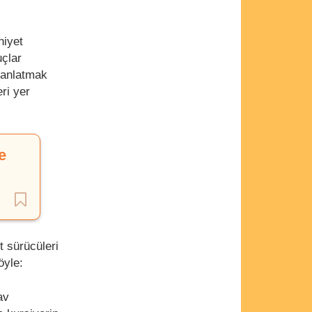
niyet
çlar
 anlatmak
ri yer
e
t sürücüleri
öyle:
av