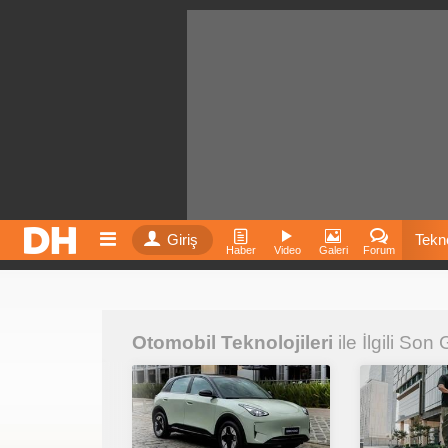
Giriş
Tekno
Haber
Video
Galeri
Forum
Film
Otomobil Teknolojileri
ile İlgili Son
Fiyatla
İnst