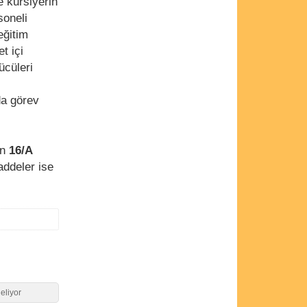
 kursiyerin
soneli
eğitim
t içi
ücüleri
da görev
en
16/A
maddeler ise
geliyor