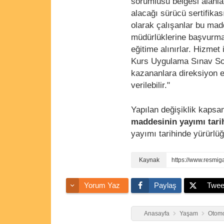
sorumlusu belgesi alanla
alacağı sürücü sertifika
olarak çalışanlar bu madde
müdürlüklerine başvurmak
eğitime alınırlar. Hizmet
Kurs Uygulama Sınav So
kazananlara direksiyon 
verilebilir."
Yapılan değişiklik kapsa
maddesinin yayımı tarih
yayımı tarihinde yürürlü
https://www.resmig
Yorum Yaz
Paylaş
Twee
Anasayfa
Yaşam
Otomo