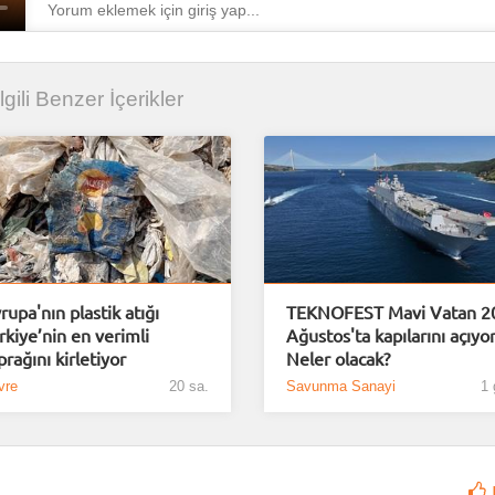
İlgili Benzer İçerikler
rupa'nın plastik atığı
TEKNOFEST Mavi Vatan 2
rkiye’nin en verimli
Ağustos'ta kapılarını açıyor
prağını kirletiyor
Neler olacak?
vre
20 sa.
Savunma Sanayi
1 