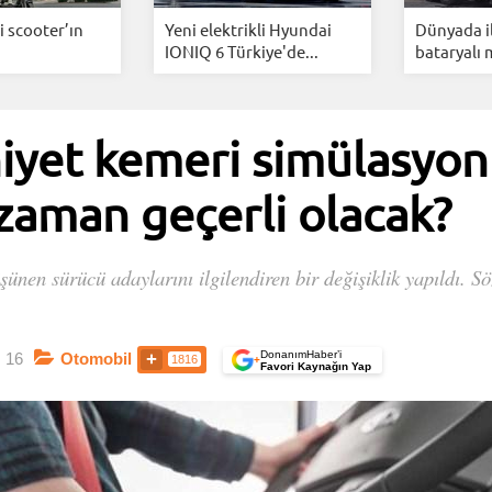
i scooter’ın
Yeni elektrikli Hyundai
Dünyada i
IONIQ 6 Türkiye'de...
bataryalı 
niyet kemeri simülasyon 
 zaman geçerli olacak?
nen sürücü adaylarını ilgilendiren bir değişiklik yapıldı. Sö
DonanımHaber’i
16
Otomobil
1816
+
Favori Kaynağın Yap