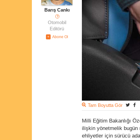
Barış Cankı
?
Otomobil
Editörü
Tam Boyutta Gör
Milli Eğitim Bakanlığı Ö
ilişkin yönetmelik bugün
ehliyetler için sürücü ad