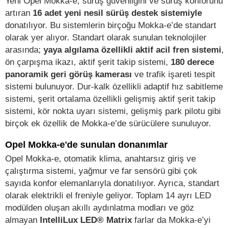
Yeni Opel Mokka-e, sürüş güvenliğini ve sürüş konforunu
artıran
16 adet yeni nesil sürüş destek sistemiyle
donatılıyor. Bu sistemlerin birçoğu Mokka-e’de standart
olarak yer alıyor. Standart olarak sunulan teknolojiler
arasında;
yaya algılama özellikli aktif acil fren sistemi
,
ön çarpışma ikazı, aktif şerit takip sistemi,
180 derece
panoramik geri görüş kamerası
ve trafik işareti tespit
sistemi bulunuyor. Dur-kalk özellikli adaptif hız sabitleme
sistemi, şerit ortalama özellikli gelişmiş aktif şerit takip
sistemi, kör nokta uyarı sistemi, gelişmiş park pilotu gibi
birçok ek özellik de Mokka-e’de sürücülere sunuluyor.
Opel Mokka-e'de sunulan donanımlar
Opel Mokka-e, otomatik klima, anahtarsız giriş ve
çalıştırma sistemi, yağmur ve far sensörü gibi çok
sayıda konfor elemanlarıyla donatılıyor. Ayrıca, standart
olarak elektrikli el freniyle geliyor. Toplam 14 ayrı LED
modülden oluşan akıllı aydınlatma modları ve göz
almayan
IntelliLux LED® Matrix
farlar da Mokka-e’yi