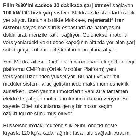
Pilin %80’ini sadece 30 dakikada şarj etmeyi
sağlayan
100 kW DC hızlı şarj
sistemi Mokka-e’de standart olarak
yer alıyor. Bununla birlikte Mokka-e,
rejeneratif fren
sistemi
sayesinde sürüş esnasında da bataryasını
doldurarak menzile katkı sağlıyor. Geleneksel motorlu
versiyonlardaki yakıt depo kapağının altında yer alan şarj
soket girişi, kullanıcı alışkanlarını ön plana alıyor.
Yeni Mokka ailesi, Opel’in son derece verimli çoklu enerji
platformu CMP’nin (Ortak Modüler Platform) yeni
versiyonu üzerinden yükseliyor. Bu hafif ve verimli
modüler sistem, araç geliştirmede maksimum esneklik
sunarken, içten yanmalı motorların yanı sıra tamamen
elektrikle çalışan motor kurulumuna da izin veriyor. Bu
sayede Opel tutkunlarına geniş bir motor seçim
özgürlüğü de sunulmuş oluyor.
Rüsselsheim’daki mühendislik ekibi, önceki nesle
kıyasla 120 kg’a kadar ağırlık tasarrufu sağladı. Aracın