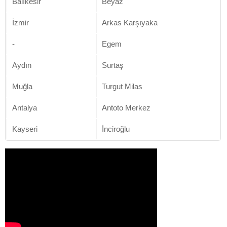
Balıkesir
Beyaz
İzmir
Arkas Karşıyaka
-
Egem
Aydın
Surtaş
Muğla
Turgut Milas
Antalya
Antoto Merkez
Kayseri
İnciroğlu