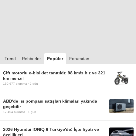
Trend
Rehberler
Popüler
Forumdan
Çift motorlu e-bisiklet tanıtıldı: 98 km/s hız ve 321
km menzil
150.677
okunma ·
2 gün
ABD'de ısı pompası satışları klimaları yakında
geçebilir
17.404
okunma ·
1 gün
2026 Hyundai IONIQ 6 Türkiye'de: İşte fiyatı ve
özellikleri