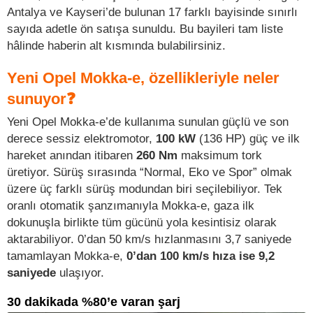
Antalya ve Kayseri’de bulunan 17 farklı bayisinde sınırlı
sayıda adetle ön satışa sunuldu. Bu bayileri tam liste
hâlinde haberin alt kısmında bulabilirsiniz.
Yeni Opel Mokka-e, özellikleriyle neler
sunuyor❓
Yeni Opel Mokka-e’de kullanıma sunulan güçlü ve son
derece sessiz elektromotor,
100 kW
(136 HP) güç ve ilk
hareket anından itibaren
260 Nm
maksimum tork
üretiyor. Sürüş sırasında “Normal, Eko ve Spor” olmak
üzere üç farklı sürüş modundan biri seçilebiliyor. Tek
oranlı otomatik şanzımanıyla Mokka-e, gaza ilk
dokunuşla birlikte tüm gücünü yola kesintisiz olarak
aktarabiliyor. 0’dan 50 km/s hızlanmasını 3,7 saniyede
tamamlayan Mokka-e,
0’dan 100 km/s hıza ise 9,2
saniyede
ulaşıyor.
30 dakikada %80’e varan şarj