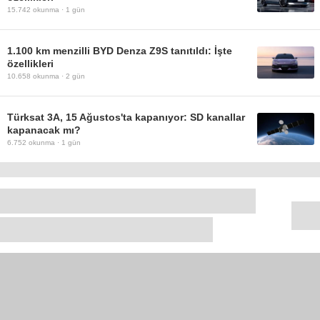
15.742
okunma ·
1 gün
1.100 km menzilli BYD Denza Z9S tanıtıldı: İşte
özellikleri
10.658
okunma ·
2 gün
Türksat 3A, 15 Ağustos'ta kapanıyor: SD kanallar
kapanacak mı?
6.752
okunma ·
1 gün