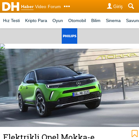
Giriş
Haber
Video
Forum
Hız Testi
Kripto Para
Oyun
Otomobil
Bilim
Sinema
Savu
Elektrikli Opel Mokka-e