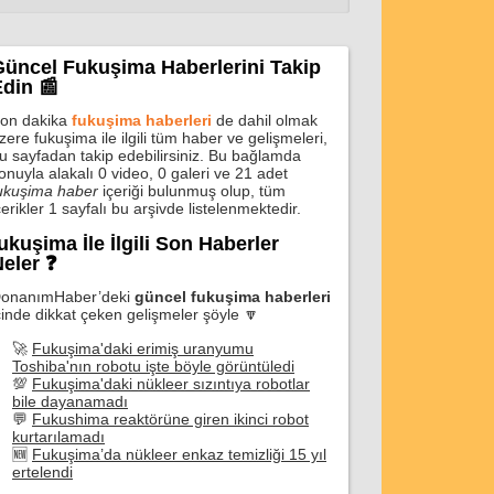
Güncel Fukuşima Haberlerini Takip
din 📰
on dakika
fukuşima haberleri
de dahil olmak
zere fukuşima ile ilgili tüm haber ve gelişmeleri,
u sayfadan takip edebilirsiniz. Bu bağlamda
onuyla alakalı 0 video, 0 galeri ve 21 adet
ukuşima haber
içeriği bulunmuş olup, tüm
çerikler 1 sayfalı bu arşivde listelenmektedir.
ukuşima İle İlgili Son Haberler
eler ❓
onanımHaber’deki
güncel fukuşima haberleri
çinde dikkat çeken gelişmeler şöyle 🔽
🚀
Fukuşima'daki erimiş uranyumu
Toshiba'nın robotu işte böyle görüntüledi
💯
Fukuşima'daki nükleer sızıntıya robotlar
bile dayanamadı
💬
Fukushima reaktörüne giren ikinci robot
kurtarılamadı
🆕
Fukuşima’da nükleer enkaz temizliği 15 yıl
ertelendi