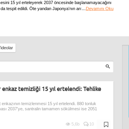
nmesini 15 yıl erteleyerek 2037 öncesinde başlanamayacağını
ı da tespit edildi. Öte yandan Japonya'nın arıtılmış atık suyu
…
Devamını Oku
ideolar
enkaz temizliği 15 yıl ertelendi: Tehlike
 enkazının temizlenmesi 15 yıl ertelendi. 880 tonluk
ılması 2037’ye, santralin tamamen sökülmesi ise 2051
5,6b
10