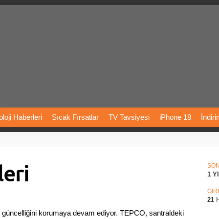
loji
Haberleri
Sıcak
Fırsatlar
TV
Tavsiyesi
iPhone
18
İndir
Önerileri
Türkiye
Araba
Fiyatları
Yapay
Zeka
Şarj
İstasyon
eri
rı
Vizyondaki
Filmler
Bitcoin
Dizi
Önerileri
Telefon
Önerileri
SO
1 Y
agram
Dondurma
İnstagram
Çöktü
Mü
GİR
21
H
r güncelliğini korumaya devam ediyor. TEPCO, santraldeki