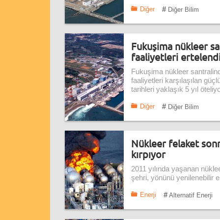
#
Diğer
Diğer Bilim
Fukuşima nükleer sa
faaliyetleri ertelend
Fukuşima nükleer santralind
faaliyetleri karşılaşılan güç
tarihleri yaklaşık 5 yıl öteliyo
#
Diğer
Diğer Bilim
Nükleer felaket sonr
kırpıyor
2011 yılında yaşanan nükle
şehri, yönünü yenilenebilir 
#
Enerji
Alternatif Enerji