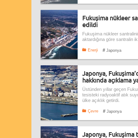
Fukuşima nükleer san
edildi
Fukuşima nükleer santralin
aktardığına göre santralin iki
#
Enerji
Japonya
Japonya, Fukuşima’da
hakkında açıklama y
Üstünden yıllar geçen Fukuş
tesisteki radyoaktif atık s
ülke açıklık getirdi.
#
Çevre
Japonya
Japonya, Fukuşima t