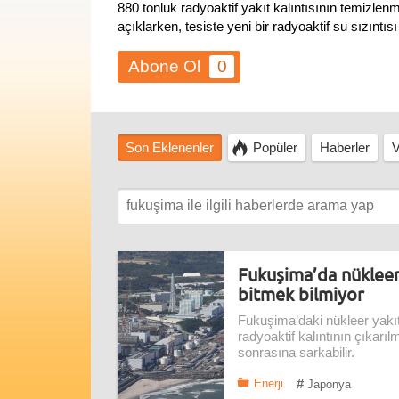
880 tonluk radyoaktif yakıt kalıntısının temizle
açıklarken, tesiste yeni bir radyoaktif su sızıntıs
0
Son Eklenenler
Popüler
Haberler
V
Fukuşima’da nükleer 
bitmek bilmiyor
Fukuşima’daki nükleer yakıt
radyoaktif kalıntının çıkar
sonrasına sarkabilir.
#
Enerji
Japonya