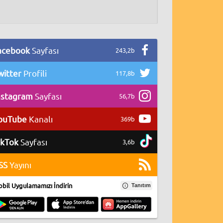
acebook
Sayfası
243,2b
witter
Profili
117,8b
nstagram
Sayfası
56,7b
ouTube
Kanalı
369b
ikTok
Sayfası
3,6b
SS
Yayını
bil Uygulamamızı İndirin
Tanıtım