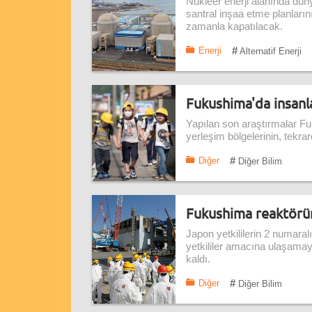
Nükleer enerji alanında dün
santral inşaa etme planlarını
zamanla kapatılacak.
#
Enerji
Alternatif Enerji
Fukushima'da insanl
Yapılan son araştırmalar Fu
yerleşim bölgelerinin, tekr
#
Diğer
Diğer Bilim
Fukushima reaktörün
Japon yetkililerin 2 numaral
yetkililer amacına ulaşama
kaldı.
#
Diğer
Diğer Bilim