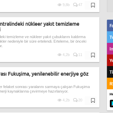
9,8b
47
ntralindeki nükleer yakıt temizleme
F
i
T
eki temizleme ve nükleer yakıt çubuklarını kaldırma
lükler nedeniyle bir süre ertelendi. Erteleme, bir önceki
r.
I
4,2b
11
Y
T
ası Fukuşima, yenilenebilir enerjiye göz
R
er felaket sonrası yaralarını sarmaya çalışan Fukuşima
enerji kaynaklarına çevirmeye hazırlanıyor.
Mo
4,2b
20