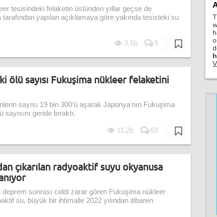
A
r tesisindeki felaketin üstünden yıllar geçse de
T
 tarafından yapılan açıklamaya göre yakında tesisteki su
w
h
o
3,6b
9
d
h
V
 ölü sayısı Fukuşima nükleer felaketini
nlerin sayısı 19 bin 300'ü aşarak Japonya'nın Fukuşima
 sayısını geride bıraktı.
11,2b
63
an çıkarılan radyoaktif suyu okyanusa
anıyor
 deprem sonrası ciddi zarar gören Fukuşima nükleer
ktif su, büyük bir ihtimalle 2022 yılından itibaren