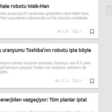
ahale robotu Walk-Man
tek amacıyla IIT tarafından geliştirilen robot Walk-Man
Yeni yayınlanan videosunda acil bir duruma müdahale
3,9b
13
ş uranyumu Toshiba'nın robotu işte böyle
leşen nükleer kazanın ardından Japonya, tam 6.5 yıldır
tespit etmeye çalışıyor. Kalan son uranyum atıklarını da
etti.
15,1b
18
enerjiden vazgeçiyor: Tüm planlar iptal