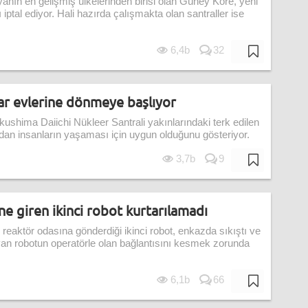
yanın en gelişmiş ülkelerinden birisi olan Güney Kore, yeni
 iptal ediyor. Hali hazırda çalışmakta olan santraller ise
6,4b
32
ar evlerine dönmeye başlıyor
kushima Daiichi Nükleer Santrali yakınlarındaki terk edilen
ardan insanların yaşaması için uygun olduğunu gösteriyor.
3,7b
9
e giren ikinci robot kurtarılamadı
ı reaktör odasına gönderdiği ikinci robot, enkazda sıkıştı ve
yan robotun operatörle olan bağlantısını kesmek zorunda
6,1b
66