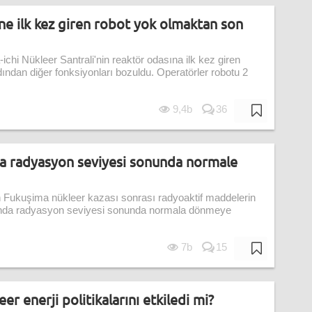
e ilk kez giren robot yok olmaktan son
chi Nükleer Santrali'nin reaktör odasına ilk kez giren
ından diğer fonksiyonları bozuldu. Operatörler robotu 2
9,4b
36
a radyasyon seviyesi sonunda normale
 Fukuşima nükleer kazası sonrası radyoaktif maddelerin
u'nda radyasyon seviyesi sonunda normala dönmeye
7b
15
eer enerji politikalarını etkiledi mi?