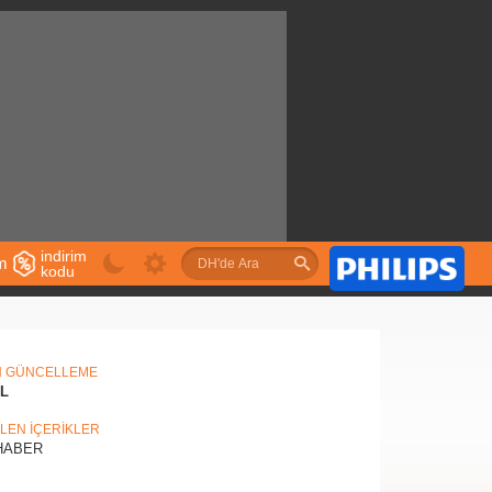
indirim
im
kodu
u
N GÜNCELLEME
IL
İLEN İÇERİKLER
ABER