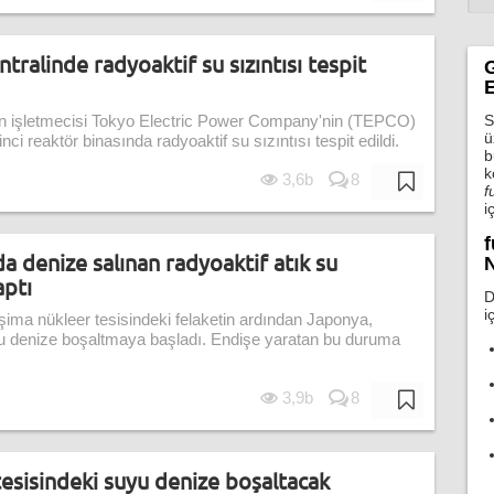
tralinde radyoaktif su sızıntısı tespit
E
S
in işletmecisi Tokyo Electric Power Company'nin (TEPCO)
ü
nci reaktör binasında radyoaktif su sızıntısı tespit edildi.
b
k
3,6b
8
f
i
f
 denize salınan radyoaktif atık su
N
aptı
D
i
ima nükleer tesisindeki felaketin ardından Japonya,
uyu denize boşaltmaya başladı. Endişe yaratan bu duruma
3,9b
8
esisindeki suyu denize boşaltacak