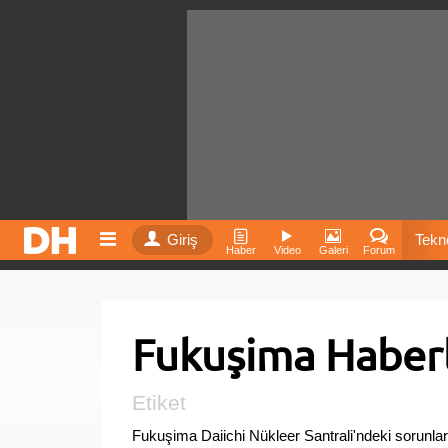
Giriş
Tekno
Haber
Video
Galeri
Forum
Film
Fukuşima Haberl
Fiyatla
İnst
Etiket
Fukuşima Daiichi Nükleer Santrali'ndeki sorunla