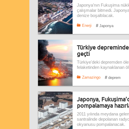
Japonya’nın Fukuşima nüklee
çalışmalar bitmedi. Japonya
denize boşaltılacak.
#
Enerji
Japonya
Türkiye depremindeki
geçti
Türkiye'deki depremden öle
felaketinden kaynaklanan ölü
#
Zamazingo
deprem
Japonya, Fukuşima’d
pompalamaya hazırl
2011 yılında meydana gelen
santralinde depolanan radyoa
okyanusu pompalanacak.