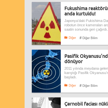
Fukushima reaktörün
anda kurtuldu!
Japonya'daki Fukishima Da-i
robotun önce kameraları ard
saatin sonunda geri çağırdı.
#
Diğer
Diğer Bilim
Pasifik Okyanusu'nd
dönüyor
2011 yılında meydana gelen
karıştığı Pasifik Okyanus
başladı.
#
Diğer
Diğer Bilim
Çernobil faciası nükl