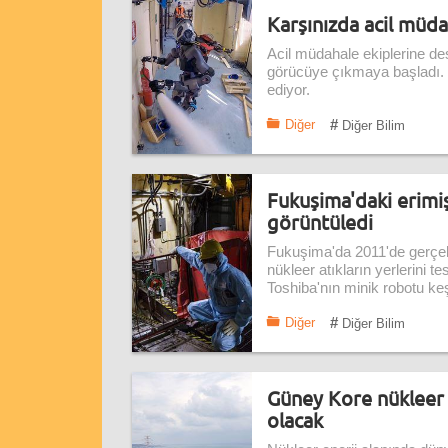
Karşınızda acil müd
Acil müdahale ekiplerine des
görücüye çıkmaya başladı. 
ediyor.
#
Diğer
Diğer Bilim
Fukuşima'daki erimi
görüntüledi
Fukuşima'da 2011'de gerçek
nükleer atıkların yerlerini 
Toshiba'nın minik robotu keşf
#
Diğer
Diğer Bilim
Güney Kore nükleer 
olacak