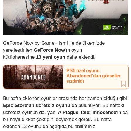
GeForce Now by Game+ ismi ile de ülkemizde
yerelleştirilen
GeForce Now
'ın oyun
kütüphanesine
13 yeni oyun
daha eklendi.
PS5 özel oyunu
Abandoned'dan görseller
sızdırıldı
Bu hafta eklenen oyunlar arasında her zaman olduğu gibi
Epic Store'un ücretsiz oyunu
da bulunuyor. Bu haftaki
ücretsiz oyunun da, yani
A Plague Tale: Innocence
'ın da
bir hayli dikkat çektiğini döylemek gerek. Bu hafta
eklenen 13 oyunu da aşağıda bulabilirsiniz.