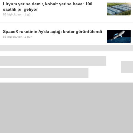
Lityum yerine demir, kobalt yerine hava: 100
saatlik pil geliyor
69
kişi okuyor ·
1 gün
SpaceX roketinin Ay'da açtığı krater görüntülendi
53
kişi okuyor ·
1 gün