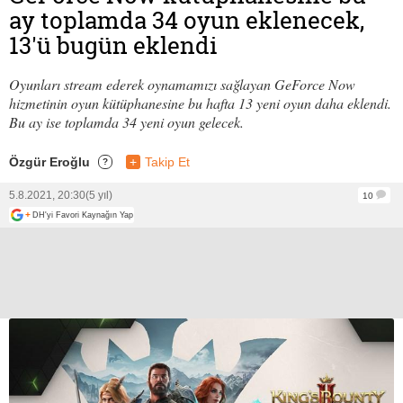
ay toplamda 34 oyun eklenecek,
13'ü bugün eklendi
Oyunları stream ederek oynamamızı sağlayan GeForce Now
hizmetinin oyun kütüphanesine bu hafta 13 yeni oyun daha eklendi.
Bu ay ise toplamda 34 yeni oyun gelecek.
Özgür Eroğlu
+
Takip Et
?
5.8.2021, 20:30
(5 yıl)
10
+
DH'yi Favori Kaynağın Yap