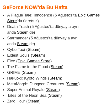
GeForce NOW'da Bu Hafta
A Plague Tale: Innocence (5 Ağustos’ta
Epic Games
Store
’da ücretsiz)
Death Trash (5 Ağustos’ta dünyayla aynı
anda
Steam
’de)
Starmancer (5 Ağustos’ta dünyayla aynı
anda
Steam
’de)
CyberTaxi (
Steam
)
Eldest Souls (
Steam
)
Elex (
Epic Games Store
)
The Flame in the Flood (
Steam
)
GRIME (
Steam
)
Hakuoki: Kyoto Winds (
Steam
)
MetaMorph: Dungeon Creatures (
Steam
)
Super Animal Royale (
Steam
)
Tales of the Neon Sea (
Steam
)
Zero Hour (
Steam
)