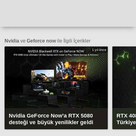
Nvidia
ve
Geforce now
ile İlgili İçerikler
1 yıl önce
Nvidia GeForce Now’a RTX 5080
RTX 40
desteği ve büyük yenilikler geldi
Türkiye’