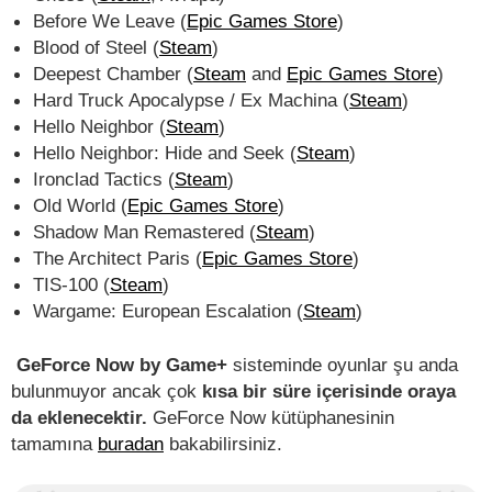
Before We Leave (
Epic Games Store
)
Blood of Steel (
Steam
)
Deepest Chamber (
Steam
and
Epic Games Store
)
Hard Truck Apocalypse / Ex Machina (
Steam
)
Hello Neighbor (
Steam
)
Hello Neighbor: Hide and Seek (
Steam
)
Ironclad Tactics (
Steam
)
Old World (
Epic Games Store
)
Shadow Man Remastered (
Steam
)
The Architect Paris (
Epic Games Store
)
TIS-100 (
Steam
)
Wargame: European Escalation (
Steam
)
GeForce Now by Game+
sisteminde oyunlar şu anda
bulunmuyor ancak çok
kısa bir süre içerisinde oraya
da eklenecektir.
GeForce Now kütüphanesinin
tamamına
buradan
bakabilirsiniz.