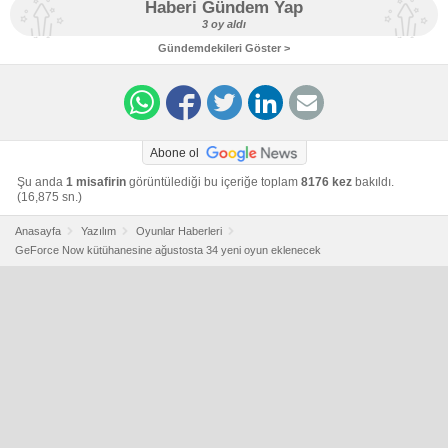
Haberi Gündem Yap
3 oy aldı
Gündemdekileri Göster >
Abone ol
Şu anda
1 misafirin
görüntülediği bu içeriğe toplam
8176 kez
bakıldı.
(16,875 sn.)
Anasayfa
Yazılım
Oyunlar Haberleri
GeForce Now kütühanesine ağustosta 34 yeni oyun eklenecek