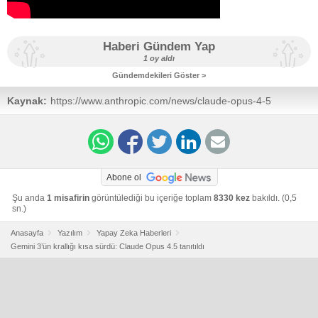
Haberi Gündem Yap
1 oy aldı
Gündemdekileri Göster >
Kaynak:
https://www.anthropic.com/news/claude-opus-4-5
Abone ol
Şu anda
1 misafirin
görüntülediği bu içeriğe toplam
8330 kez
bakıldı. (0,5
sn.)
Anasayfa
Yazılım
Yapay Zeka Haberleri
Gemini 3’ün krallığı kısa sürdü: Claude Opus 4.5 tanıtıldı