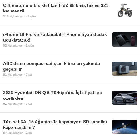
Çift motorlu e-bisiklet tanıtıldı: 98 km/s hız ve 321
km menzil
217
kişi okuyor ·
1 gün
iPhone 18 Pro ve katlanabilir iPhone fiyatı dudak
uçuklatacak!
82
kişi okuyor ·
2 gün
ABD'de ısı pompası satışları klimaları yakında
geçebilir
81
kişi okuyor ·
9 sa.
2026 Hyundai IONIQ 6 Türkiye'de: İşte fiyatı ve
özellikleri
62
kişi okuyor ·
5 sa.
Türksat 3A, 15 Ağustos'ta kapanıyor: SD kanallar
kapanacak mı?
57
kişi okuyor ·
2 sa.