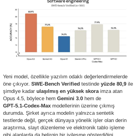
Yeni model, özellikle yazılım odaklı değerlendirmelerde
öne çıkıyor.
SWE-Bench Verified
testinde
yüzde 80,9
ile
şimdiye kadar
ulaşılmış en yüksek skora
imza atan
Opus 4.5, böylece hem
Gemini 3.0
hem de
GPT
‑5.1
‑Codex
‑Max
modellerinin üzerine çıkmış
durumda. Şirket ayrıca modelin yalnızca sentetik
testlerde değil, gerçek dünyaya yönelik işler olan derin
araştırma, slayt düzenleme ve elektronik tablo işleme
gibi alanlarda da belirgin bir iyileşme gösterdiğini