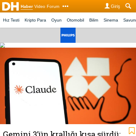
Giriş
Haber
Video
Forum
Hız Testi
Kripto Para
Oyun
Otomobil
Bilim
Sinema
Savu
Gemini 3’ün krallığı kısa sürdü: