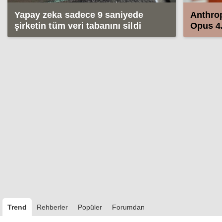
Yapay zeka sadece 9 saniyede
Anthrop
şirketin tüm veri tabanını sildi
Opus 4.
Mythos
Trend
Rehberler
Popüler
Forumdan