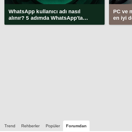
WhatsApp kullanıcı adı nasıl
PC ve 
alınır? 5 adımda WhatsApp'ta
en iyi 
kullanıcı adı alma (2026)
Trend
Rehberler
Popüler
Forumdan