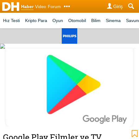
Giriş
Haber
Video
Forum
Hız Testi
Kripto Para
Oyun
Otomobil
Bilim
Sinema
Savu
Google Play Filmler ve TV