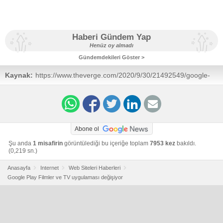
Haberi Gündem Yap
Henüz oy almadı
Gündemdekileri Göster >
Kaynak:
https://www.theverge.com/2020/9/30/21492549/google-
tv-app-play-movies-name-change-chromecast
Abone ol
Şu anda
1 misafirin
görüntülediği bu içeriğe toplam
7953 kez
bakıldı.
(0,219 sn.)
Anasayfa
Internet
Web Siteleri Haberleri
Google Play Filmler ve TV uygulaması değişiyor