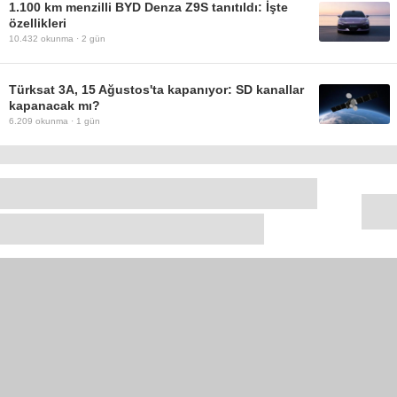
1.100 km menzilli BYD Denza Z9S tanıtıldı: İşte
özellikleri
10.432
okunma ·
2 gün
Türksat 3A, 15 Ağustos'ta kapanıyor: SD kanallar
kapanacak mı?
6.209
okunma ·
1 gün