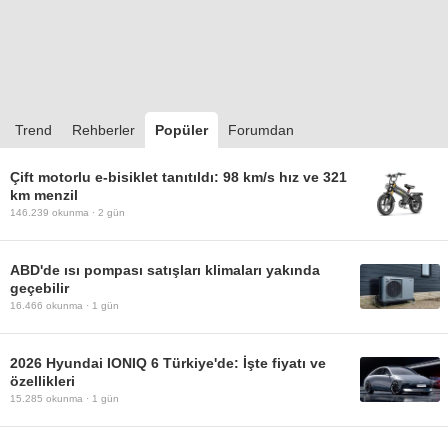
Trend
Rehberler
Popüler
Forumdan
Çift motorlu e-bisiklet tanıtıldı: 98 km/s hız ve 321
km menzil
146.239
okunma ·
2 gün
ABD'de ısı pompası satışları klimaları yakında
geçebilir
16.466
okunma ·
1 gün
2026 Hyundai IONIQ 6 Türkiye'de: İşte fiyatı ve
özellikleri
15.285
okunma ·
1 gün