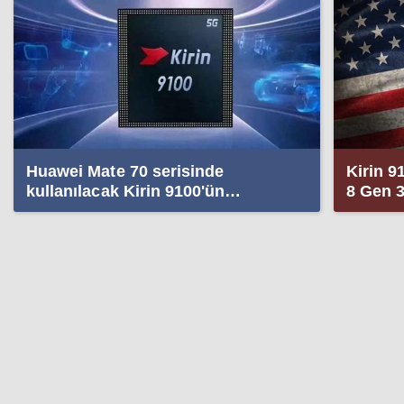
Huawei Mate 70 serisinde
Kirin 9
kullanılacak Kirin 9100'ün
8 Gen 3
özellikleri ortaya çıktı
tehlike