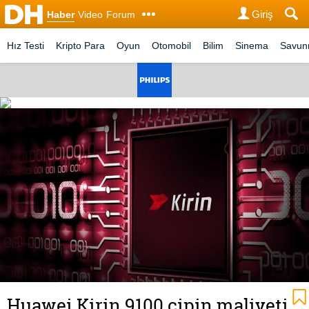
Giriş
Haber
Video
Forum
Hız Testi
Kripto Para
Oyun
Otomobil
Bilim
Sinema
Savu
Huawei Kirin 9100 çipin maliyeti