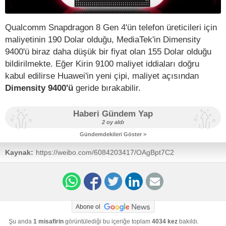
Qualcomm Snapdragon 8 Gen 4'ün telefon üreticileri için
maliyetinin 190 Dolar olduğu, MediaTek'in Dimensity
9400'ü biraz daha düşük bir fiyat olan 155 Dolar olduğu
bildirilmekte. Eğer Kirin 9100 maliyet iddiaları doğru
kabul edilirse Huawei'in yeni çipi, maliyet açısından
Dimensity 9400'ü
geride bırakabilir.
Haberi Gündem Yap
2 oy aldı
Gündemdekileri Göster >
Kaynak:
https://weibo.com/6084203417/OAgBpt7C2
Abone ol
Şu anda
1 misafirin
görüntülediği bu içeriğe toplam
4034 kez
bakıldı.