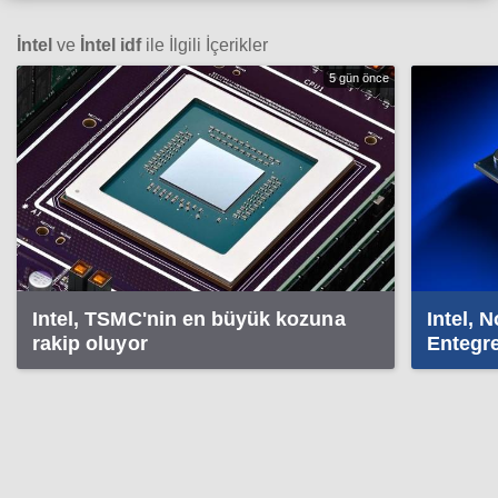
İntel
ve
İntel idf
ile İlgili İçerikler
5 gün önce
Intel, TSMC'nin en büyük kozuna
Intel, 
rakip oluyor
Entegr