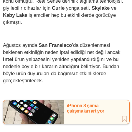
konu olmuştu. Real Sense derinlik algılama teknolojisi,
giyilebilir cihazlar için
Curie
yonga seti,
Skylake
ve
Kaby Lake
işlemciler hep bu etkinliklerde görücüye
çıkmıştı.
Ağustos ayında
San Fransisco
’da düzenlenmesi
beklenen etkinliğin neden iptal edildiği net değil ancak
Intel
ürün yelpazesini yeniden yapılandırdığını ve bu
nedenle böyle bir kararın alındığını belirtiyor. Bundan
böyle ürün duyuruları da bağımsız etkinliklerde
gerçekleştirilecek.
iPhone 8 şema
çalışmaları artıyor