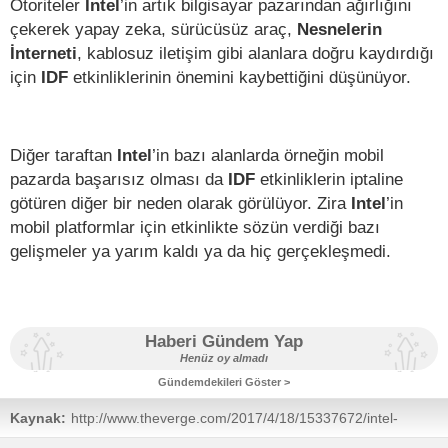
Otoriteler
Intel
’in artık bilgisayar pazarından ağırlığını
çekerek yapay zeka, sürücüsüz araç,
Nesnelerin
İnterneti
, kablosuz iletişim gibi alanlara doğru kaydırdığı
için
IDF
etkinliklerinin önemini kaybettiğini düşünüyor.
Diğer taraftan
Intel
’in bazı alanlarda örneğin mobil
pazarda başarısız olması da
IDF
etkinliklerin iptaline
götüren diğer bir neden olarak görülüyor. Zira
Intel
’in
mobil platformlar için etkinlikte sözün verdiği bazı
gelişmeler ya yarım kaldı ya da hiç gerçekleşmedi.
Haberi Gündem Yap
Henüz oy almadı
Gündemdekileri Göster >
Kaynak:
http://www.theverge.com/2017/4/18/15337672/intel-
developer-forum-canceled