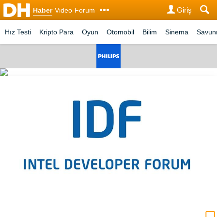
Giriş
Haber
Video
Forum
Hız Testi
Kripto Para
Oyun
Otomobil
Bilim
Sinema
Savu