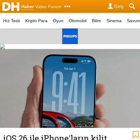
Giriş
Haber
Video
Forum
Hız Testi
Kripto Para
Oyun
Otomobil
Bilim
Sinema
Savu
iOS 26 ile iPhone'ların kilit