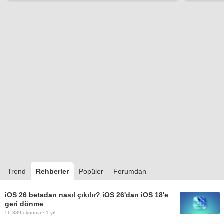
Trend
Rehberler
Popüler
Forumdan
iOS 26 betadan nasıl çıkılır? iOS 26'dan iOS 18'e
geri dönme
56.389
okunma ·
1 yıl