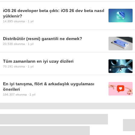
iOS 26 developer beta çıktı: iOS 26 dev beta nasıl
yüklenir?
14.895
okunma ·
1 yıl
Distribütör (resmi) garantili ne demek?
20.536
okunma ·
1 yıl
Tüm zamanların en iyi uzay dizileri
70.191
okunma ·
1 yıl
En iyi tanışma, flört & arkadaşlık uygulaması
önerileri
194.307
okunma ·
1 yıl