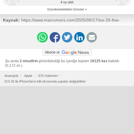
4 oy aldı
Gündemdekileri Göster >
Kaynak:
https://www.macrumors.com/2025/06/17/ios-26-five-
changes-coming-to-iphone-lock-screen/
Abone ol
Şu anda
2 misafirin
görüntülediği bu içeriğe toplam
19125 kez
bakıldı.
(0,172 sn.)
Anasayfa
Apple
iOS Haberleri
iOS 26 ile iPhone'ların kilit ekranında yapılan değişiklikler