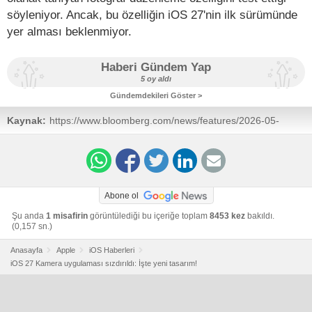
söyleniyor. Ancak, bu özelliğin iOS 27'nin ilk sürümünde
yer alması beklenmiyor.
Haberi Gündem Yap
5 oy aldı
Gündemdekileri Göster >
Kaynak:
https://www.bloomberg.com/news/features/2026-05-
28/apple-ios-27-photos-screenshots-revamped-siri-pro-
camera-app-new-ai-features
Abone ol
Şu anda
1 misafirin
görüntülediği bu içeriğe toplam
8453 kez
bakıldı.
(0,157 sn.)
Anasayfa
Apple
iOS Haberleri
iOS 27 Kamera uygulaması sızdırıldı: İşte yeni tasarım!