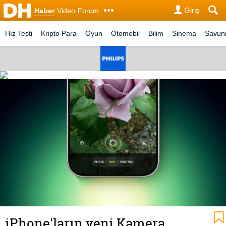
Giriş
Haber
Video
Forum
Hız Testi
Kripto Para
Oyun
Otomobil
Bilim
Sinema
Savu
iPhone'ların yeni Kamera