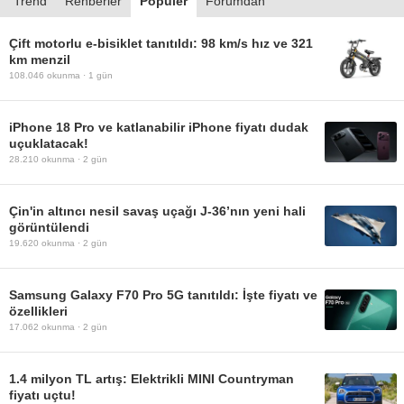
Trend
Rehberler
Popüler
Forumdan
Çift motorlu e-bisiklet tanıtıldı: 98 km/s hız ve 321
km menzil
108.046
okunma ·
1 gün
iPhone 18 Pro ve katlanabilir iPhone fiyatı dudak
uçuklatacak!
28.210
okunma ·
2 gün
Çin'in altıncı nesil savaş uçağı J-36’nın yeni hali
görüntülendi
19.620
okunma ·
2 gün
Samsung Galaxy F70 Pro 5G tanıtıldı: İşte fiyatı ve
özellikleri
17.062
okunma ·
2 gün
1.4 milyon TL artış: Elektrikli MINI Countryman
fiyatı uçtu!