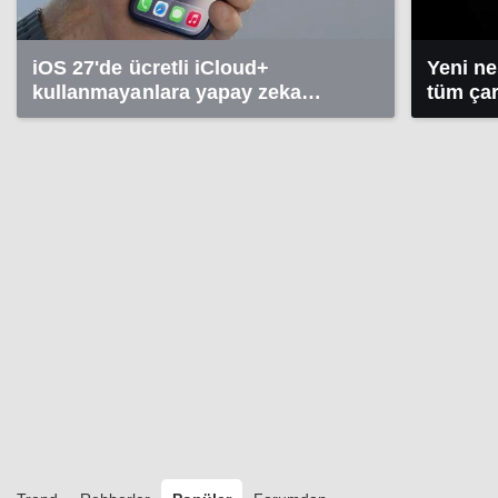
iOS 27'de ücretli iCloud+
Yeni nes
kullanmayanlara yapay zeka
tüm çar
sınırlaması