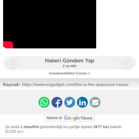
Haberi Gündem Yap
1 oy aldı
Gündemdekileri Göster >
Kaynak:
https://www.engadget.com/this-is-the-spacesuit-nasas-
artemis-astronauts-will-wear-on-the-moon-
144528407.html
Abone ol
Şu anda
1 misafirin
görüntülediği bu içeriğe toplam
2677 kez
bakıldı.
(0,203 sn.)