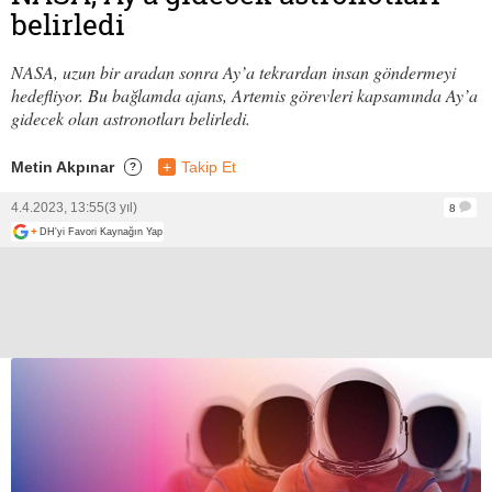
belirledi
NASA, uzun bir aradan sonra Ay’a tekrardan insan göndermeyi
hedefliyor. Bu bağlamda ajans, Artemis görevleri kapsamında Ay’a
gidecek olan astronotları belirledi.
Metin Akpınar
+
Takip Et
?
4.4.2023, 13:55
(3 yıl)
8
+
DH'yi Favori Kaynağın Yap