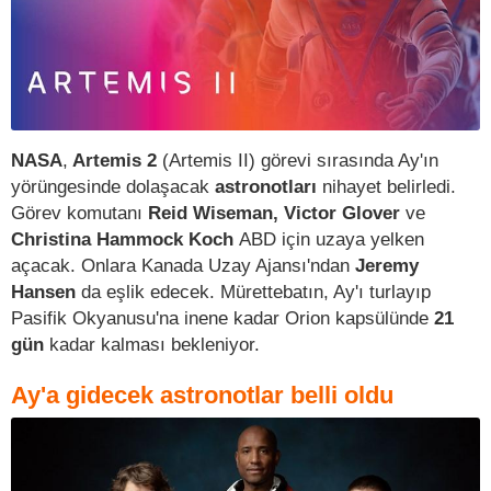
NASA
,
Artemis 2
(Artemis II) görevi sırasında Ay'ın
yörüngesinde dolaşacak
astronotları
nihayet belirledi.
Görev komutanı
Reid Wiseman, Victor Glover
ve
Christina Hammock Koch
ABD için uzaya yelken
açacak. Onlara Kanada Uzay Ajansı'ndan
Jeremy
Hansen
da eşlik edecek. Mürettebatın, Ay'ı turlayıp
Pasifik Okyanusu'na inene kadar Orion kapsülünde
21
gün
kadar kalması bekleniyor.
Ay'a gidecek astronotlar belli oldu