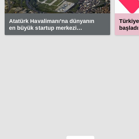
Atatürk Havalimanı’na dünyanın
Türkiye
en büyük startup merkezi
başladı:
kuruluyor
sunula