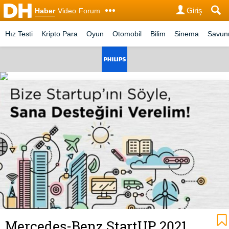
Giriş
Haber
Video
Forum
Hız Testi
Kripto Para
Oyun
Otomobil
Bilim
Sinema
Savu
Mercedes-Benz StartUP 2021