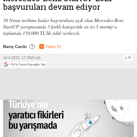
başvuruları devam ediyor
30 Nisan tarihine kadar başvurulara açık olan Mercedes-Benz
StartUP yarışmasında 3 farklı kategoride en iyi 3 startup’a
toplamda 150.000 TL’lik ödül verilecek.
Barış Cankı
+
Takip Et
?
16.4.2021, 17:30
(5 yıl)
0
+
DH'yi Favori Kaynağın Yap